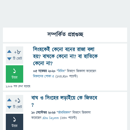
সম্পর্কিত প্রশ্নগুচ্ছ
সিংহকেই কেনো বনের রাজা বলা
+8
হয়? বাঘকে কেনো না? বা হাতিকে
টি ভোট
কেনো না?
1
05 নভেম্বর 2020
"
বিবিধ
" বিভাগে
জিজ্ঞাসা
করেছেন
বিজ্ঞানের পোকা ৫
(
123,410
পয়েন্ট)
উত্তর
1,209
বার দেখা হয়েছে
বাঘ ও সিংহের লড়াইয়ে কে জিতবে
+1
?
টি ভোট
10 সেপ্টেম্বর 2023
"
জীববিজ্ঞান
" বিভাগে
জিজ্ঞাসা
1
করেছেন
Abu Sayem
(
230
পয়েন্ট)
উত্তর