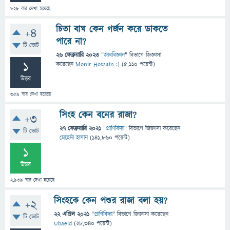
828
বার দেখা হয়েছে
চিতা বাঘ কেন গর্জন করে ডাকতে
+4
পারে না?
টি ভোট
26 ফেব্রুয়ারি 2023
"
জীববিজ্ঞান
" বিভাগে
জিজ্ঞাসা
1
করেছেন
Monir Hossain :)
(
5,110
পয়েন্ট)
উত্তর
359
বার দেখা হয়েছে
সিংহ কেন বনের রাজা?
+3
27 ফেব্রুয়ারি 2021
"
প্রাণিবিদ্যা
" বিভাগে
জিজ্ঞাসা
করেছেন
টি ভোট
মেহেদী হাসান
(
141,860
পয়েন্ট)
1
উত্তর
2,939
বার দেখা হয়েছে
সিংহকে কেন পশুর রাজা বলা হয়?
+2
22 এপ্রিল 2021
"
প্রাণিবিদ্যা
" বিভাগে
জিজ্ঞাসা
করেছেন
টি ভোট
Ubaeid
(
28,340
পয়েন্ট)