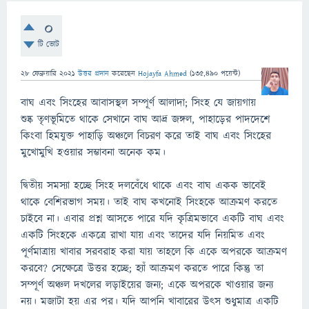
0
টি ভোট
28 ফেব্রুয়ারি 2021
উত্তর প্রদান
করেছেন
Hojayfa Ahmed
(
135,490
পয়েন্ট)
বাঘ এবং সিংহের আবাসস্থল সম্পূর্ণ আলাদা; সিংহ যে জায়গায়
শুষ্ক তৃণভূমিতে থাকে সেখানে বাঘ আদ্র জঙ্গল, পাহাড়ের পাদদেশে
কিংবা হিমযুক্ত পাহাড়ি অঞ্চলে বিচরণ করে তাই বাঘ এবং সিংহের
মুখোমুখি হওয়ার সম্ভাবনা অনেক কম।
দ্বিতীয় সমস্যা হচ্ছে সিংহ দলবেঁধে থাকে এবং বাঘ একক ভাবেই
থাকে বেশিরভাগ সময়। তাই বাঘ কখনোই সিংহকে আক্রমণ করতে
চাইবে না। এবার প্রশ্ন আসতে পারে যদি কৃত্রিমভাবে একটি বাঘ এবং
একটি সিংহকে একত্রে রাখা যায় এবং তাদের যদি নিয়মিত এবং
পূর্ণমাত্রায় খাবার সরবরাহ করা যায় তাহলে কি একে অপরকে আক্রমণ
করবে? সেক্ষেত্রে উত্তর হচ্ছে; হ্যাঁ আক্রমণ করতে পারে কিন্তু তা
সম্পূর্ণ অঞ্চল দখলের লড়াইয়ের জন্য; একে অপরকে খাওয়ার জন্য
নয়। মজাটা হয় এর পর। যদি আপনি খাবারের উৎস শুধুমাত্র একটি