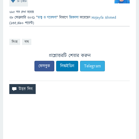
টি ভোট
695
বার দেখা হয়েছে
28 ফেব্রুয়ারি 2021
"
তত্ত্ব ও গবেষণা
" বিভাগে
জিজ্ঞাসা
করেছেন
Hojayfa Ahmed
(
135,490
পয়েন্ট)
সিংহ
বাঘ
প্রশ্নোত্তরটি শেয়ার করুন
ফেসবুক
লিঙ্কইডিন
Telegram