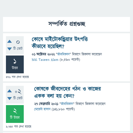
সম্পর্কিত প্রশ্নগুচ্ছ
কোষে মাইটোকন্ড্রিয়ার উৎপত্তি
0
কীভাবে হয়েছিল?
টি ভোট
01 অক্টোবর 2022
"
জীববিজ্ঞান
" বিভাগে
জিজ্ঞাসা
করেছেন
1
Md. Taseen Alam
(
8,590
পয়েন্ট)
উত্তর
476
বার দেখা হয়েছে
কোষকে জীবদেহের গঠন ও কাজের
+2
একক বলা হয় কেন?
টি ভোট
27 ফেব্রুয়ারি 2021
"
জীববিজ্ঞান
" বিভাগে
জিজ্ঞাসা
করেছেন
2
মেহেদী হাসান
(
141,860
পয়েন্ট)
টি উত্তর
9,745
বার দেখা হয়েছে