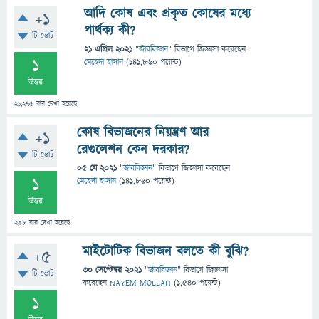
আদি কোষ এবং প্রকৃত কোষের মধ্যে
+1
পার্থক্য কী?
টি ভোট
21 এপ্রিল 2021
"
জীববিজ্ঞান
" বিভাগে
জিজ্ঞাসা
করেছেন
1
মেহেদী হাসান
(
141,860
পয়েন্ট)
উত্তর
21,275
বার দেখা হয়েছে
কোষ বিভাজনের নিয়ন্ত্রণ আর
+1
রেগুলেশন কেন দরকার?
টি ভোট
05 মে 2021
"
জীববিজ্ঞান
" বিভাগে
জিজ্ঞাসা
করেছেন
1
মেহেদী হাসান
(
141,860
পয়েন্ট)
উত্তর
298
বার দেখা হয়েছে
মাইটোটিক বিভাজন বলতে কী বুঝি?
+5
30 সেপ্টেম্বর 2021
"
জীববিজ্ঞান
" বিভাগে
জিজ্ঞাসা
টি ভোট
করেছেন
NAYEM MOLLAH
(
1,540
পয়েন্ট)
1