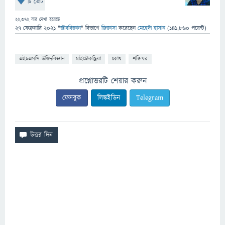
টি ভোট
22,372
বার দেখা হয়েছে
27 ফেব্রুয়ারি 2021
"
জীববিজ্ঞান
" বিভাগে
জিজ্ঞাসা
করেছেন
মেহেদী হাসান
(
141,860
পয়েন্ট)
এইচএসসি-উদ্ভিদবিজ্ঞান
মাইটোকন্ড্রিয়া
কোষ
শক্তিঘর
প্রশ্নোত্তরটি শেয়ার করুন
ফেসবুক
লিঙ্কইডিন
Telegram