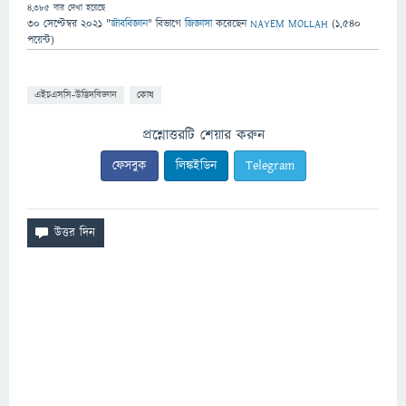
4,385
বার দেখা হয়েছে
30 সেপ্টেম্বর 2021
"
জীববিজ্ঞান
" বিভাগে
জিজ্ঞাসা
করেছেন
NAYEM MOLLAH
(
1,540
পয়েন্ট)
এইচএসসি-উদ্ভিদবিজ্ঞান
কোষ
প্রশ্নোত্তরটি শেয়ার করুন
ফেসবুক
লিঙ্কইডিন
Telegram