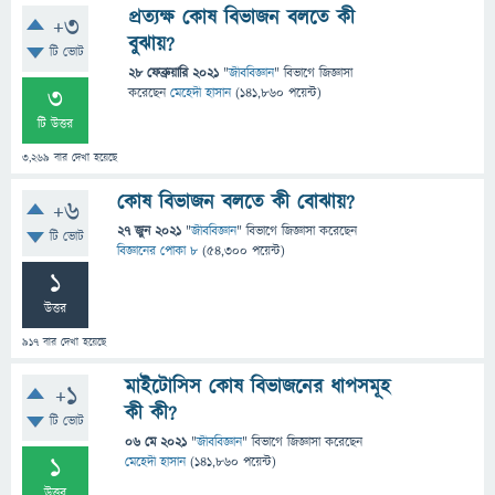
প্রত্যক্ষ কোষ বিভাজন বলতে কী
+3
বুঝায়?
টি ভোট
28 ফেব্রুয়ারি 2021
"
জীববিজ্ঞান
" বিভাগে
জিজ্ঞাসা
3
করেছেন
মেহেদী হাসান
(
141,860
পয়েন্ট)
টি উত্তর
3,269
বার দেখা হয়েছে
কোষ বিভাজন বলতে কী বোঝায়?
+6
27 জুন 2021
"
জীববিজ্ঞান
" বিভাগে
জিজ্ঞাসা
করেছেন
টি ভোট
বিজ্ঞানের পোকা ৮
(
54,300
পয়েন্ট)
1
উত্তর
917
বার দেখা হয়েছে
মাইটোসিস কোষ বিভাজনের ধাপসমূহ
+1
কী কী?
টি ভোট
06 মে 2021
"
জীববিজ্ঞান
" বিভাগে
জিজ্ঞাসা
করেছেন
1
মেহেদী হাসান
(
141,860
পয়েন্ট)
উত্তর