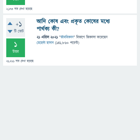
2,173
বার দেখা হয়েছে
আদি কোষ এবং প্রকৃত কোষের মধ্যে
+1
পার্থক্য কী?
টি ভোট
21 এপ্রিল 2021
"
জীববিজ্ঞান
" বিভাগে
জিজ্ঞাসা
করেছেন
1
মেহেদী হাসান
(
141,860
পয়েন্ট)
উত্তর
21,261
বার দেখা হয়েছে