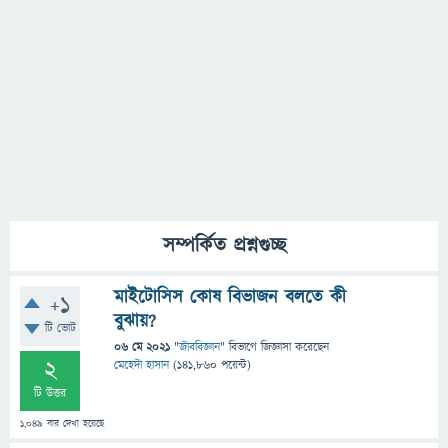
সম্পর্কিত প্রশ্নগুচ্ছ
মাইটোসিস কোষ বিভাজন বলতে কী
+1
বুঝায়?
টি ভোট
06 মে 2021
"
জীববিজ্ঞান
" বিভাগে
জিজ্ঞাসা
করেছেন
2
মেহেদী হাসান
(
141,860
পয়েন্ট)
টি উত্তর
1,049
বার দেখা হয়েছে