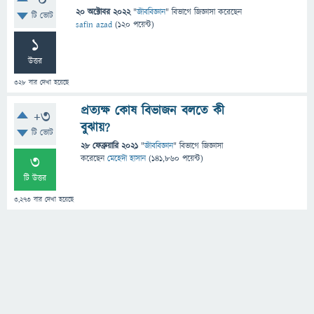
0
20 অক্টোবর 2022
"
জীববিজ্ঞান
" বিভাগে
জিজ্ঞাসা
করেছেন
টি ভোট
safin azad
(
120
পয়েন্ট)
1
উত্তর
328
বার দেখা হয়েছে
প্রত্যক্ষ কোষ বিভাজন বলতে কী
+3
বুঝায়?
টি ভোট
28 ফেব্রুয়ারি 2021
"
জীববিজ্ঞান
" বিভাগে
জিজ্ঞাসা
3
করেছেন
মেহেদী হাসান
(
141,860
পয়েন্ট)
টি উত্তর
3,273
বার দেখা হয়েছে