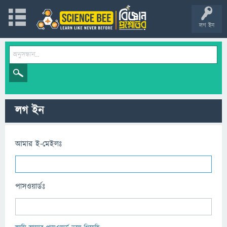
লগ ইন
লগ ইন
আমার ই-মেইলঃ
পাসওয়ার্ডঃ