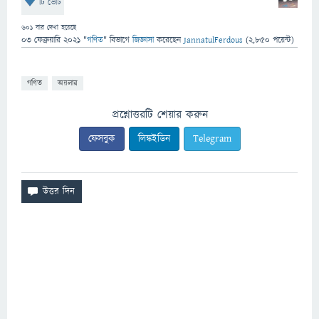
টি ভোট
601
বার দেখা হয়েছে
03 ফেব্রুয়ারি 2021
"
গণিত
" বিভাগে
জিজ্ঞাসা
করেছেন
JannatulFerdous
(
2,850
পয়েন্ট)
গণিত
অয়লার
প্রশ্নোত্তরটি শেয়ার করুন
ফেসবুক
লিঙ্কইডিন
Telegram