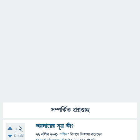
সম্পর্কিত প্রশ্নগুচ্ছ
অয়লারের সূত্র কী?
+2
22 এপ্রিল 2021
"
গণিত
" বিভাগে
জিজ্ঞাসা
করেছেন
টি ভোট