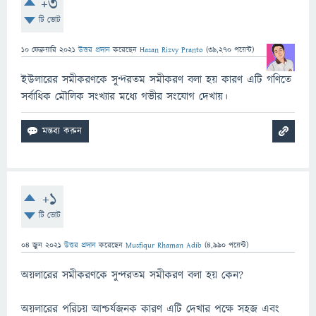
+3
টি ভোট
10 ফেব্রুয়ারি 2021
উত্তর প্রদান
করেছেন
Hasan Rizvy Pranto
(
39,270
পয়েন্ট)
ইউলারের সমীকরণকে সুন্দরতম সমীকরণ বলা হয় কারণ এটি গণিতে
সর্বাধিক মৌলিক সংখ্যার মধ্যে গভীর সংযোগ দেখায়।
+1
টি ভোট
04 জুন 2021
উত্তর প্রদান
করেছেন
Musfiqur Rhaman Adib
(
4,990
পয়েন্ট)
অয়লারের সমীকরণকে সুন্দরতম সমীকরণ বলা হয় কেন?
অয়লারের পরিচয় আশ্চর্যজনক কারণ এটি দেখার পক্ষে সহজ এবং