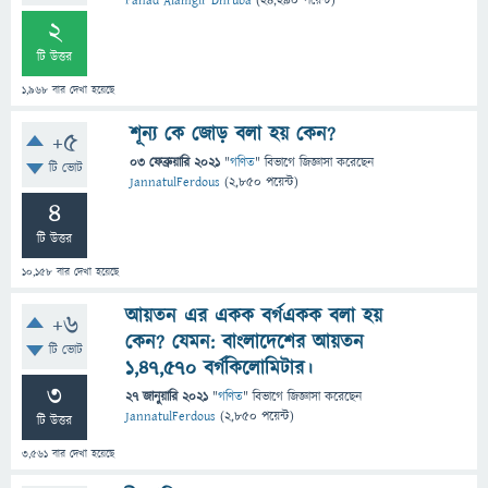
Fahad Alamgir Dhruba
(
24,290
পয়েন্ট)
2
টি উত্তর
1,968
বার দেখা হয়েছে
শূন্য কে জোড় বলা হয় কেন?
+5
03 ফেব্রুয়ারি 2021
"
গণিত
" বিভাগে
জিজ্ঞাসা
করেছেন
টি ভোট
JannatulFerdous
(
2,850
পয়েন্ট)
4
টি উত্তর
10,158
বার দেখা হয়েছে
আয়তন এর একক বর্গএকক বলা হয়
+6
কেন? যেমন: বাংলাদেশের আয়তন
টি ভোট
১,৪৭,৫৭০ বর্গকিলোমিটার।
3
27 জানুয়ারি 2021
"
গণিত
" বিভাগে
জিজ্ঞাসা
করেছেন
JannatulFerdous
(
2,850
পয়েন্ট)
টি উত্তর
3,561
বার দেখা হয়েছে