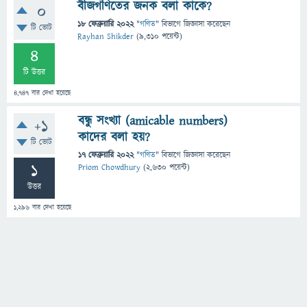
বীজগণিতের জনক বলা কাকে?
0
18 ফেব্রুয়ারি 2022
"
গণিত
" বিভাগে
জিজ্ঞাসা
করেছেন
টি ভোট
Rayhan Shikder
(
9,310
পয়েন্ট)
4
টি উত্তর
4,747
বার দেখা হয়েছে
বন্ধু সংখ্যা (amicable numbers)
+1
কাদের বলা হয়?
টি ভোট
17 ফেব্রুয়ারি 2022
"
গণিত
" বিভাগে
জিজ্ঞাসা
করেছেন
1
Priom Chowdhury
(
2,630
পয়েন্ট)
উত্তর
1,296
বার দেখা হয়েছে