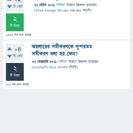
+2
22 এপ্রিল 2021
"
গণিত
" বিভাগে
জিজ্ঞাসা
করেছেন
টি ভোট
Fahad Alamgir Dhruba
(
24,290
পয়েন্ট)
2
টি উত্তর
1,966
বার দেখা হয়েছে
অয়লারের সমীকরণকে সুন্দরতম
+4
সমীকরণ বলা হয় কেন?
টি ভোট
03 ফেব্রুয়ারি 2021
"
গণিত
" বিভাগে
জিজ্ঞাসা
করেছেন
2
JannatulFerdous
(
2,850
পয়েন্ট)
টি উত্তর
601
বার দেখা হয়েছে