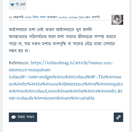
টি ভোট
01 ফেব্রুয়ারি 2021
উত্তর প্রদান
করেছেন
noshin mahee
(
110,340
পয়েন্ট)
আইসল্যান্ডে মশা নেই কারণ আইসল্যান্ডে খুব জলদি
আবহাওয়ার পরিবর্তনের ফলে মশা তাদের জীবনচক্র সম্পন্ন করতে
পারে না, যার দরুন মশার বংশবৃদ্ধি বা তাদের বেঁচে থাকা সেখানে
সম্ভব হয় না।
Reference:
https://icelandmag.is/article/reason-non-
existence-mosquitoes-
iceland#:~:text=midges%20in%20Iceland%3F-,The%20reas
on%20for%20the%20non%2Dexistence%20of%20mosquito
es%20in%20Iceland,soon%20as%20the%20ice%20melts.&t
ext=Icelandic%20winters%20are%20variable.