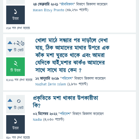
24 ফেব্রুয়ারি 2021
"
জীববিজ্ঞান
" বিভাগে
জিজ্ঞাসা
করেছেন
1
Hasan Rizvy Pranto
(
39,270
পয়েন্ট)
উত্তর
514
বার দেখা হয়েছে
খোলা মাঠে সন্ধ্যার পর দাড়াঁলে দেখা
+26
যায়, ঠিক আমাদের মাথার উপরে এক
টি ভোট
ঝাঁক মশা ঘুরতে থাকে এবং আমরা
2
যেদিকে যাই,মশার ঝাকঁও আমাদের
সাথে সাথে যায় কেন ?
টি উত্তর
12 জানুয়ারি 2019
"
পরিবেশ
" বিভাগে
জিজ্ঞাসা
করেছেন
4,661
বার দেখা হয়েছে
Nuzhat Zerin Islam
(
1,970
পয়েন্ট)
প্রকৃতিতে মশা থাকার উপকারীতা
0
কি?
টি ভোট
02 ডিসেম্বর 2022
"
পরিবেশ
" বিভাগে
জিজ্ঞাসা
করেছেন
1
Nadia
(
4,030
পয়েন্ট)
উত্তর
410
বার দেখা হয়েছে