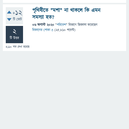
পৃথিবীতে "মশা" না থাকলে কি এমন
+12
সমস্যা হত?
টি ভোট
06 অগাস্ট 2020
"
পরিবেশ
" বিভাগে
জিজ্ঞাসা
করেছেন
2
বিজ্ঞানের পোকা ৩
(
25,810
পয়েন্ট)
টি উত্তর
4,110
বার দেখা হয়েছে