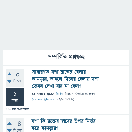
সম্পর্কিত প্রশ্নগুচ্ছ
সাধারণত মশা রাতের বেলায়
0
কামড়ায়, তাহলে দিনের বেলায় মশা
টি ভোট
তেমন দেখা যায় না কেন?
1
19 নভেম্বর 2022
"
বিবিধ
" বিভাগে
জিজ্ঞাসা
করেছেন
Masum Ahamad
(
220
পয়েন্ট)
উত্তর
552
বার দেখা হয়েছে
মশা কি রক্তের স্বাদের উপর নির্ভর
+4
করে কামড়ায়?
টি ভোট