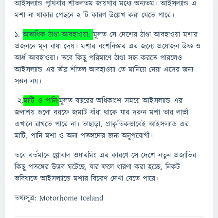
আইসল্যান্ড পৃথিবীর শীতলতম জায়গার মধ্যে অন্যতম। আইসল্যান্ড এ
মশা না থাকার পেছনে ২ টি কারণ উল্লেখ করা যেতে পারে।
১.
অত্যধিক ঠাণ্ডা আবহাওয়া:
মূলত সে দেশের ঠাণ্ডা আবহাওয়া মশার
প্রজননে মূল বাধা দেয়। মশার বংশবিস্তার এর জন্যে প্রয়োজন উষ্ণ ও
আর্দ্র আবহাওয়া। তবে কিছু পরিমাণে ঠাণ্ডা সহ্য করতে পারলেও
আইসল্যান্ড এর তীব্র শীতল আবহাওয়া তে মানিয়ে নেয়া এদের জন্য
সম্ভব নয়।
২.
মাটি ও পানি:
মূলত বছরের অধিকাংশ সময়ে আইসল্যান্ড এর
জলাশয় গুলো বরফে জমাট বাঁধা থাকে যার দরুন মশা তার লার্ভা
এখানে রাখতে পারে না। তাছাড়া, প্রাকৃতিকভাবেই আইসল্যান্ড এর
মাটি, পানি মশা ও অন্য পতঙ্গদের জন্য অনুপযোগী।
তবে বর্তমানে গ্লোবাল ওয়ারমিং এর কারণে সে দেশে নতুন প্রজাতির
কিছু পতঙ্গের উদ্ভব ঘটেছে, যার ফলে ধারণা করা হচ্ছে, নিকট
ভবিষ্যতে আইসল্যান্ডে মশার বিচরণ দেখা যেতে পারে।
তথ্যসূত্র: Motorhome Iceland