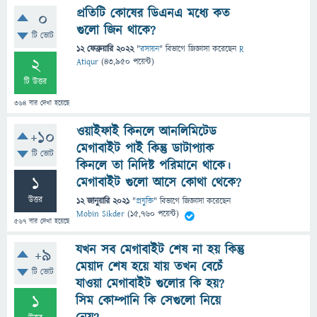
প্রতিটি কোষের ডিএনএ মধ্যে কত
0
গুলো জিন থাকে?
টি ভোট
12 ফেব্রুয়ারি 2022
"
রসায়ন
" বিভাগে
জিজ্ঞাসা
করেছেন
R
2
Atiqur
(
43,950
পয়েন্ট)
টি উত্তর
364
বার দেখা হয়েছে
ওয়াইফাই কিনলে আনলিমিটেড
+10
মেগাবাইট পাই কিন্তু ডাটাপ্যাক
টি ভোট
কিনলে তা নিদিষ্ট পরিমানে থাকে।
1
মেগাবাইট গুলো আসে কোথা থেকে?
উত্তর
12 জানুয়ারি 2021
"
প্রযুক্তি
" বিভাগে
জিজ্ঞাসা
করেছেন
Mobin Sikder
(
15,760
পয়েন্ট)
567
বার দেখা হয়েছে
যখন সব মেগাবাইট শেষ না হয় কিন্তু
+9
মেয়াদ শেষ হয়ে যায় তখন বেচেঁ
টি ভোট
যাওয়া মেগাবাইট গুলোর কি হয়?
1
সিম কোম্পানি কি সেগুলো নিয়ে