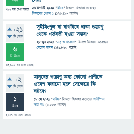
নেয়?
উত্তর
24 অগাস্ট 2020
"
বিবিধ
" বিভাগে
জিজ্ঞাসা
করেছেন
797
বার দেখা হয়েছে
বিজ্ঞানের পোকা ৫
(
123,410
পয়েন্ট)
সুইমিংপুল বা বাথটাবে থাকা শুক্রাণু
+21
থেকে গর্ভবতী হওয়া সম্ভব?
টি ভোট
28 জুন 2021
"
তত্ত্ব ও গবেষণা
" বিভাগে
জিজ্ঞাসা
করেছেন
6
মেহেদী হাসান
(
141,860
পয়েন্ট)
টি উত্তর
43,680
বার দেখা হয়েছে
মানুষের শুক্রাণু অন্য কোনো প্রাণীতে
+2
প্রবেশ করানো হলে সেক্ষেত্রে কি
টি ভোট
ঘটবে?
1
18 মে 2021
"
লাইফ
" বিভাগে
জিজ্ঞাসা
করেছেন
অনিন্দিতা
সাহা লগ্ন
(
9,000
পয়েন্ট)
উত্তর
1,047
বার দেখা হয়েছে