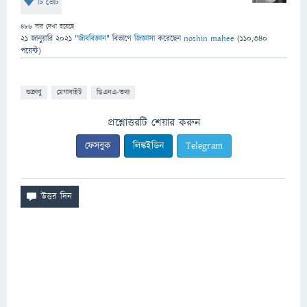
টি ভোট
486
বার দেখা হয়েছে
21 জানুয়ারি 2021
"
জীববিজ্ঞান
" বিভাগে
জিজ্ঞাসা
করেছেন
noshin mahee
(
110,340
পয়েন্ট)
শুক্রাণু
মেগাবাইট
ডিএনএ-তথ্য
প্রশ্নোত্তরটি শেয়ার করুন
ফেসবুক
লিঙ্কইডিন
Telegram