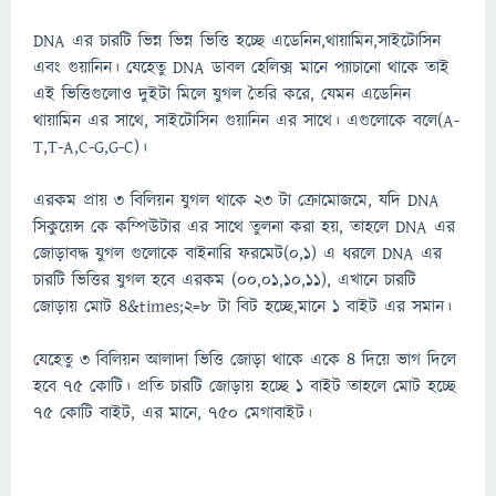
DNA এর চারটি ভিন্ন ভিন্ন ভিত্তি হচ্ছে এডেনিন,থায়ামিন,সাইটোসিন
এবং গুয়ানিন। যেহেতু DNA ডাবল হেলিক্স মানে প্যাচানো থাকে তাই
এই ভিত্তিগুলোও দুইটা মিলে যুগল তৈরি করে, যেমন এডেনিন
থায়ামিন এর সাথে, সাইটোসিন গুয়ানিন এর সাথে। এগুলোকে বলে(A-
T,T-A,C-G,G-C)।
এরকম প্রায় ৩ বিলিয়ন যুগল থাকে ২৩ টা ক্রোমোজমে, যদি DNA
সিকুয়েন্স কে কম্পিউটার এর সাথে তুলনা করা হয়, তাহলে DNA এর
জোড়াবদ্ধ যুগল গুলোকে বাইনারি ফরমেট(0,1) এ ধরলে DNA এর
চারটি ভিত্তির যুগল হবে এরকম (00,01,10,11), এখানে চারটি
জোড়ায় মোট ৪&times;২=৮ টা বিট হচ্ছে,মানে ১ বাইট এর সমান।
যেহেতু ৩ বিলিয়ন আলাদা ভিত্তি জোড়া থাকে একে ৪ দিয়ে ভাগ দিলে
হবে ৭৫ কোটি। প্রতি চারটি জোড়ায় হচ্ছে ১ বাইট তাহলে মোট হচ্ছে
৭৫ কোটি বাইট, এর মানে, ৭৫০ মেগাবাইট।