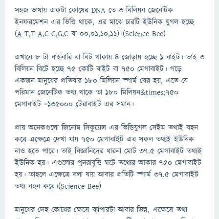
সহজ ভাষায় একটা কোষের DNA তে ৩ বিলিয়ন জেনেটিক
ইনফরমেশন এর ভিত্তি থাকে, এর মাঝে চারটি ইউনিক যুগল হচ্ছে
(A-T,T-A,C-G,G,C বা 00,01,10,11)।(Science Bee)
এখানে ৮ টা বাইনারি বা বিট থাকায় ৪ জোড়ায় হচ্ছে ১ বাইট। তাই ৩
বিলিয়ন বিটে হচ্ছে ৭৫ কোটি বাইট বা ৭৫০ মেগাবাইট। গড়ে
একজন মানুষের প্রতিবার ১৮০ মিলিয়ন স্পার্ম বের হয়, এতে যে
পরিমান জেনেটিক তথ্য থাকে তা ১৮০ মিলিয়ন&times;৭৫০
মেগাবাইট =১৩৫০০০ টেরাবাইট এর সমান।
প্রায় অনেকগুলো জিনোম সিকূয়েন্স এর ভিত্তিযুগল সেইম তথ্যই বহন
করে এক্ষেত্রে দেখা যায় ৭৫০ মেগাবাইট এর সকল তথ্যই ইউনিক
নাও হতে পারে। তাই বিজ্ঞানিদের ধারনা মোট ৩৭.৫ মেগাবাইট তথ্যই
ইউনিক হয়। এগুলোর পুনরাবৃত্তি ঘটে তথ্যের আকার ৭৫০ মেগাবাইট
হয়। তাহলে এক্ষেত্রে বলা যায় আবার প্রতিটি স্পার্ম ৩৭.৫ মেগাবাইট
তথ্য বহন করে।(Science Bee)
মানুষের দেহ কোষের ক্ষেত্রে ব্যাপারটা আবার ভিন্ন, এক্ষেত্রে তথ্য