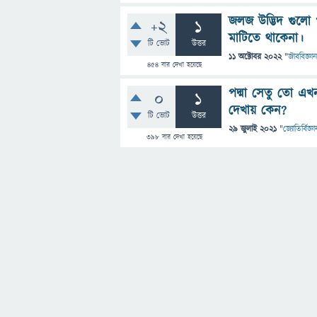
জলজ উদ্ভিদ গুলো 
+2
1
মাটিতে থাকেনা।
টি ভোট
উত্তর
11 অক্টোবর 2022
"
জীববিজ্ঞান
454
বার দেখা হয়েছে
পদ্মা সেতু তো এখ
0
1
দেখায় কেন?
টি ভোট
উত্তর
29 জুলাই 2021
"
জ্যোতির্বিজ্ঞা
398
বার দেখা হয়েছে