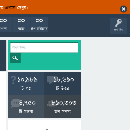
ারিত
এখানে
দেখুন।
পোল
ব্যাজ
টপ ইউজার
লগ ইন
10,989
18,690
টি প্রশ্ন
টি উত্তর
4,750
890,303
টি মন্তব্য
জন সদস্য