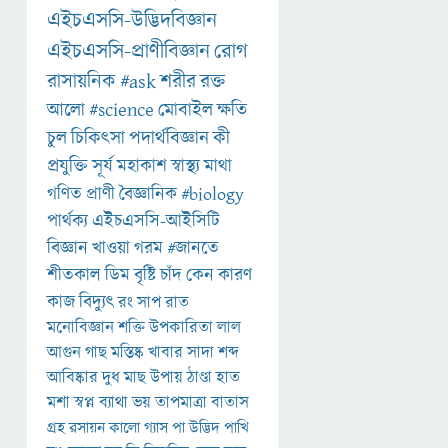
এইচএসসি-উদ্ভিদবিজ্ঞান
এইচএসসি-প্রাণীবিজ্ঞান
রোগ
রাসায়নিক
#ask
শরীর
রক্ত
আলো
#science
মোবাইল
ক্ষতি
চুল
চিকিৎসা
পদার্থবিজ্ঞান
কী
প্রযুক্তি
সূর্য
মহাকাশ
স্বাস্থ্য
মাথা
গণিত
প্রাণী
বৈজ্ঞানিক
#biology
পার্থক্য
এইচএসসি-আইসিটি
বিজ্ঞান
খাওয়া
গরম
#জানতে
শীতকাল
ডিম
বৃষ্টি
চাঁদ
কেন
কারণ
কাজ
বিদ্যুৎ
রং
সাপ
রাত
মনোবিজ্ঞান
শক্তি
উপকারিতা
লাল
আগুন
গাছ
মস্তিষ্ক
খাবার
সাদা
শব্দ
আবিষ্কার
দুধ
মাছ
উপায়
ঠাণ্ডা
হাত
মশা
স্বপ্ন
ব্যাথা
ভয়
তাপমাত্রা
বাতাস
গ্রহ
রসায়ন
কালো
গ্যাস
পা
উদ্ভিদ
পাখি