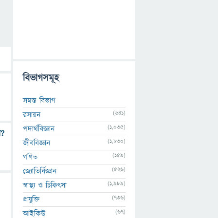
বিভাগসমূহ
সমস্ত বিভাগ
(641)
রসায়ন
(1,035)
পদার্থবিজ্ঞান
়?
(1,830)
জীববিজ্ঞান
(159)
গণিত
(526)
জ্যোতির্বিজ্ঞান
(1,989)
স্বাস্থ্য ও চিকিৎসা
(736)
প্রযুক্তি
(67)
আইকিউ