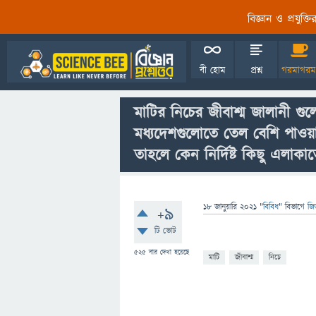
বিজ্ঞান ও প্রযুক্
বী হোম
প্রশ্ন
গরমাগরম
মাটির নিচের জীবাশ্ম জালানী গুল
মধ্যদেশগুলোতে তেল বেশি পাওয়া 
তাহলে কেন নির্দিষ্ট কিছু এলাকা
18 জানুয়ারি 2021
"
বিবিধ
" বিভাগে
জি
+9
টি ভোট
525
বার দেখা হয়েছে
মাটি
জীবাশ্ম
নিচে