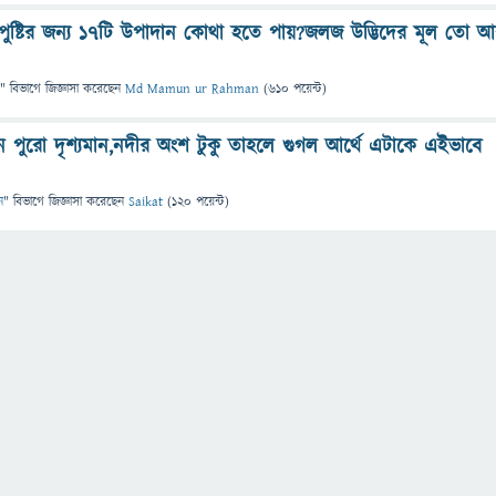
পুষ্টির জন্য ১৭টি উপাদান কোথা হতে পায়?জলজ উদ্ভিদের মূল তো 
" বিভাগে
জিজ্ঞাসা
করেছেন
Md Mamun ur Rahman
(
610
পয়েন্ট)
ন পুরো দৃশ্যমান,নদীর অংশ টুকু তাহলে গুগল আর্থে এটাকে এইভাবে
ন
" বিভাগে
জিজ্ঞাসা
করেছেন
Saikat
(
120
পয়েন্ট)