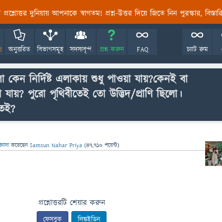
তির প্রশ্নোত্তর দুনিয়ায় আপনাকে স্বাগতম! প্রশ্ন-উত্তর দিয়ে জিতে নিন পুরস্কার, বিস্ত
!
অনুত্তরিত
বিভাগসমূহ
সদস্যবৃন্দ
প্রশ্ন করুন
FAQ
চ্যাট রুম
ো কেন নির্দিষ্ট এলাকায় শুধু পাওয়া যায়?কেনই বা
যায়? পুরো পৃথিবীতেই তো উদ্ভিদ/প্রাণি ছিলো।
তেই?
জ্ঞাসা
করেছেন
Samsun Nahar Priya
(
47,710
পয়েন্ট)
প্রশ্নোত্তরটি শেয়ার করুন
ফেসবুক
লিঙ্কইডিন