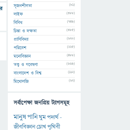
(81)
সৃজনশীলতা
আর
(388)
লাইফ
(749)
বিবিধ
(385)
চিন্তা ও দক্ষতা
(620)
প্রাণিবিদ্যা
(225)
পরিবেশ
(488)
মনোবিজ্ঞান
(669)
তত্ত্ব ও গবেষণা
(112)
বাংলাদেশ ও বিশ্ব
(62)
মিথোলজি
সর্বাপেক্ষা জনপ্রিয় ট্যাগসমূহ
মানুষ
পানি
ঘুম
পদার্থ
-
জীববিজ্ঞান
চোখ
পৃথিবী