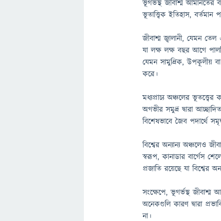
ভূগর্ভস্থ জীবাশ্ম আমানতের ব
ভূতাত্ত্বিক ইতিহাস, বর্ত
জীবাশ্ম জ্বালানী, যেমন তেল
যা লক্ষ লক্ষ বছর আগে পাল
যেমন সামুদ্রিক, উপকূলীয় 
করে।
মধ্যপ্রাচ্য অঞ্চলের ভূতত্
অগভীর সমুদ্র দ্বারা আচ্ছা
বিশেষভাবে জৈব পদার্থে সম
বিশ্বের অন্যান্য অঞ্চলেও জ
স্বরূপ, কানাডার বার্গেস শেল
প্রজাতি রয়েছে যা বিশ্বের অ
সংক্ষেপে, ভূগর্ভস্থ জীবাশ
অনেকগুলি কারণ দ্বারা প্রভ
না।