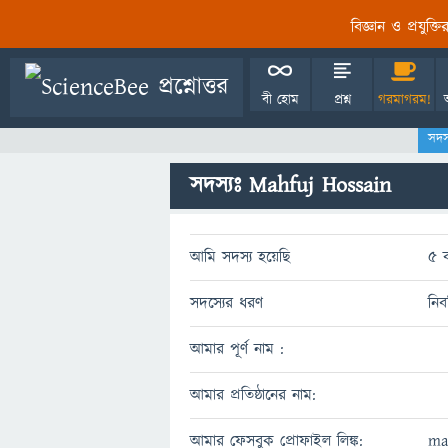
বিজ্ঞান ও প্রযুক্
বী হোম
প্রশ্ন
গরমাগরম!
সদস
সদস্যঃ Mahfuj Hossain
আমি সদস্য হয়েছি
5 
সদস্যের ধরণ
নিব
আমার পূর্ণ নাম :
আমার প্রতিষ্ঠানের নাম:
আমার ফেসবুক প্রোফাইল লিঙ্ক:
ma