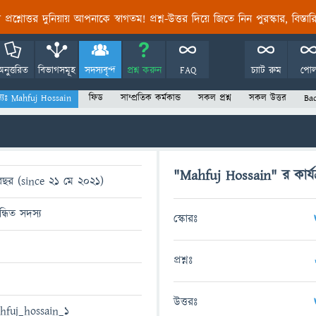
তির প্রশ্নোত্তর দুনিয়ায় আপনাকে স্বাগতম! প্রশ্ন-উত্তর দিয়ে জিতে নিন পুরস্কার, বিস্ত
অনুত্তরিত
বিভাগসমূহ
সদস্যবৃন্দ
প্রশ্ন করুন
FAQ
চ্যাট রুম
পো
্যঃ Mahfuj Hossain
ফিড
সাম্প্রতিক কর্মকান্ড
সকল প্রশ্ন
সকল উত্তর
Ba
"Mahfuj Hossain" র কার্যক
বছর (since 21 মে 2021)
ন্ধিত সদস্য
স্কোরঃ
প্রশ্নঃ
উত্তরঃ
hfuj_hossain_1