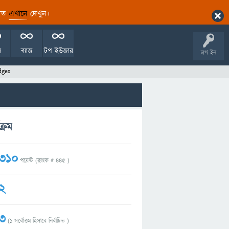
ারিত
এখানে
দেখুন।
ল
ব্যাজ
টপ ইউজার
লগ ইন
dges
্রম
310
পয়েন্ট (র‌্যাংক #
445
)
2
3
(
1
সর্বোত্তম হিসাবে নির্বাচিত )