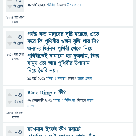
+1
28 মার্চ 2021
"
বিবিধ
" বিভাগে
উত্তর প্রদান
টি ভোট
2,334
বার দেখা
হয়েছে
পর্যন্ত কত মানুষের সৃষ্টি হয়েছে, এতে
+3
করে কি পৃথিবীর ওজন বৃদ্ধি পায় নি?
টি ভোট
অন্যান্য জিনিস পৃথিবী থেকে নিয়ে
1,214
বার দেখা
পৃথিবীতেই বানানো হয় বুজলাম, কিন্তু
হয়েছে
মানুষ তো আর পৃথিবীর উপাদান
দিয়ে তৈরি নয়।
13 মার্চ 2021
"
চিন্তা ও দক্ষতা
" বিভাগে
উত্তর প্রদান
Back Dimple কী?
+3
22 ফেব্রুয়ারি 2021
"
স্বাস্থ্য ও চিকিৎসা
" বিভাগে
উত্তর
টি ভোট
প্রদান
1,079
বার দেখা
হয়েছে
ম্যাগনাস ইফেক্ট কী? রবার্টো
+3