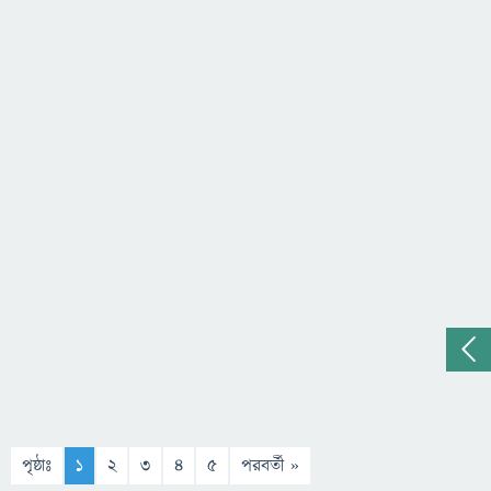
পৃষ্ঠাঃ
1
2
3
4
5
পরবর্তী »