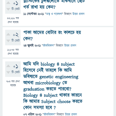
প্লাস্টিকের টুলগুলোতে মাঝখানে ছোট
+1
গর্ত রাখা হয় কেন?
টি ভোট
11 সেপ্টেম্বর 2021
"
তত্ত্ব ও গবেষণা
" বিভাগে
উত্তর প্রদান
33,616
বার
দেখা হয়েছে
পাকা আমের বোটার রং কালচে হয়
+2
কেন?
টি ভোট
24 জুলাই 2021
"
জীববিজ্ঞান
" বিভাগে
উত্তর প্রদান
12,875
বার
দেখা হয়েছে
আমি যদি biology 4 subject
+1
হিসেবে নেই তাহলে কি আমি
টি ভোট
ভবিষ্যতে genetic engineering
784
বার দেখা
আথবা microbiology তে
হয়েছে
graduation করতে পারবো?
Biology 4 subject থাকার কারনে
কি আমার Subject choose করতে
কোন সমস্যা হবে ?
07 এপ্রিল 2021
"
জীববিজ্ঞান
" বিভাগে
উত্তর প্রদান