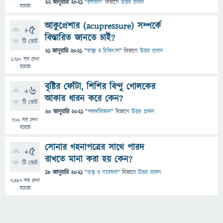
22 জানুয়ারি 2021
"
রসায়ন
" বিভাগে
উত্তর প্রদান
হয়েছে
আকুপ্রেশার (acupressure) সম্পর্কে
+5
বিস্তারিত জানতে চাই?
টি ভোট
21 জানুয়ারি 2021
"
স্বাস্থ্য ও চিকিৎসা
" বিভাগে
উত্তর প্রদান
1,710
বার দেখা
হয়েছে
বৃষ্টির ফোঁটা, শিশির বিন্দু গোলকের
+6
আকার ধারন করে কেন?
টি ভোট
20 জানুয়ারি 2021
"
পদার্থবিজ্ঞান
" বিভাগে
উত্তর প্রদান
516
বার দেখা
হয়েছে
সোনার গহনাপত্রের সাথে পারদ
+5
রাখতে মানা করা হয় কেন?
টি ভোট
18 জানুয়ারি 2021
"
তত্ত্ব ও গবেষণা
" বিভাগে
উত্তর প্রদান
7,497
বার দেখা
হয়েছে