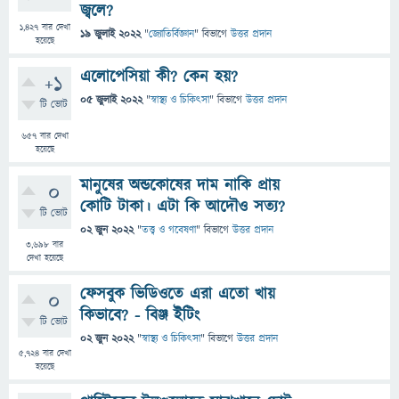
জ্বলে?
1,427
বার দেখা
19 জুলাই 2022
"
জ্যোতির্বিজ্ঞান
" বিভাগে
উত্তর প্রদান
হয়েছে
এলোপেসিয়া কী? কেন হয়?
+1
05 জুলাই 2022
"
স্বাস্থ্য ও চিকিৎসা
" বিভাগে
উত্তর প্রদান
টি ভোট
657
বার দেখা
হয়েছে
মানুষের অন্ডকোষের দাম নাকি প্রায়
0
কোটি টাকা। এটা কি আদৌও সত্য?
টি ভোট
02 জুন 2022
"
তত্ত্ব ও গবেষণা
" বিভাগে
উত্তর প্রদান
3,698
বার
দেখা হয়েছে
ফেসবুক ভিডিওতে এরা এতো খায়
0
কিভাবে? - বিঞ্জ ইটিং
টি ভোট
02 জুন 2022
"
স্বাস্থ্য ও চিকিৎসা
" বিভাগে
উত্তর প্রদান
5,724
বার দেখা
হয়েছে