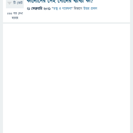
কার্লোসের সেই গোলের ব্যাখ্যা কী?
টি ভোট
21 ফেব্রুয়ারি 2021
"
তত্ত্ব ও গবেষণা
" বিভাগে
উত্তর প্রদান
543
বার দেখা
হয়েছে