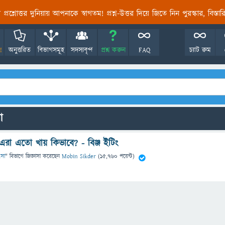
তির প্রশ্নোত্তর দুনিয়ায় আপনাকে স্বাগতম! প্রশ্ন-উত্তর দিয়ে জিতে নিন পুরস্কার, বিস্ত
!
অনুত্তরিত
বিভাগসমূহ
সদস্যবৃন্দ
প্রশ্ন করুন
FAQ
চ্যাট রুম
ো
রা এতো খায় কিভাবে? - বিঞ্জ ইটিং
ৎসা
" বিভাগে
জিজ্ঞাসা
করেছেন
Mobin Sikder
(
15,760
পয়েন্ট)