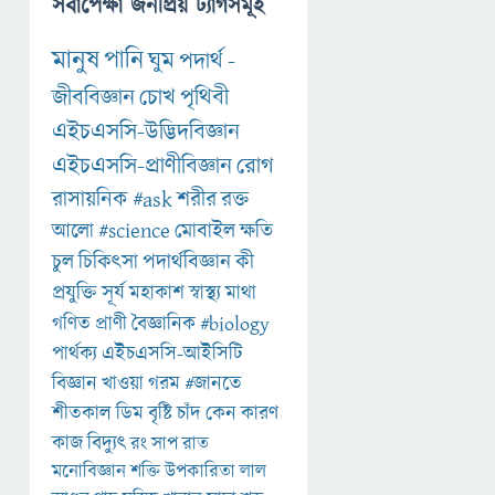
সর্বাপেক্ষা জনপ্রিয় ট্যাগসমূহ
মানুষ
পানি
ঘুম
পদার্থ
-
জীববিজ্ঞান
চোখ
পৃথিবী
এইচএসসি-উদ্ভিদবিজ্ঞান
এইচএসসি-প্রাণীবিজ্ঞান
রোগ
রাসায়নিক
#ask
শরীর
রক্ত
আলো
#science
মোবাইল
ক্ষতি
চুল
চিকিৎসা
পদার্থবিজ্ঞান
কী
প্রযুক্তি
সূর্য
মহাকাশ
স্বাস্থ্য
মাথা
গণিত
প্রাণী
বৈজ্ঞানিক
#biology
পার্থক্য
এইচএসসি-আইসিটি
বিজ্ঞান
খাওয়া
গরম
#জানতে
শীতকাল
ডিম
বৃষ্টি
চাঁদ
কেন
কারণ
কাজ
বিদ্যুৎ
রং
সাপ
রাত
মনোবিজ্ঞান
শক্তি
উপকারিতা
লাল