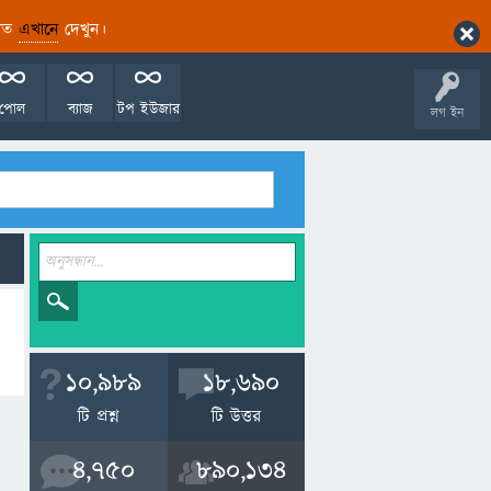
ারিত
এখানে
দেখুন।
পোল
ব্যাজ
টপ ইউজার
লগ ইন
10,989
18,690
টি প্রশ্ন
টি উত্তর
4,750
890,134