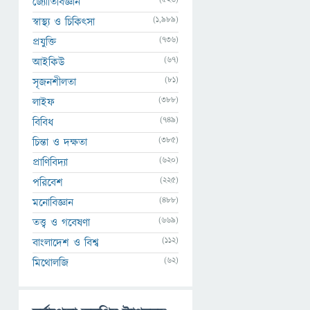
জ্যোতির্বিজ্ঞান
(1,989)
স্বাস্থ্য ও চিকিৎসা
(736)
প্রযুক্তি
(67)
আইকিউ
(81)
সৃজনশীলতা
(388)
লাইফ
(749)
বিবিধ
(385)
চিন্তা ও দক্ষতা
(620)
প্রাণিবিদ্যা
(225)
পরিবেশ
(488)
মনোবিজ্ঞান
(669)
তত্ত্ব ও গবেষণা
(112)
বাংলাদেশ ও বিশ্ব
(62)
মিথোলজি