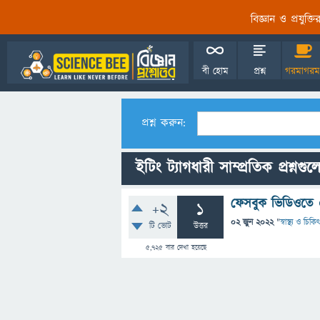
বিজ্ঞান ও প্রযুক্
বী হোম
প্রশ্ন
গরমাগরম
প্রশ্ন করুন:
ইটিং ট্যাগধারী সাম্প্রতিক প্রশ্নগুল
ফেসবুক ভিডিওতে এ
+2
1
02 জুন 2022
"
স্বাস্থ্য ও চিকি
টি ভোট
উত্তর
5,725
বার দেখা হয়েছে