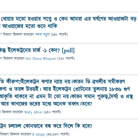
 ধোয়ার মতো হওয়ার সত্ত্বে ও কেন আমরা এর ঘর্ষণের আওয়াজটা বড়
ের আওয়াজের মতো শুনে থাকি
ন
" বিভাগে
জিজ্ঞাসা
করেছেন
পলক বড়ুয়া
(
140
পয়েন্ট)
িন্তু ইলেকট্রনের চার্জ -১ কেন? [poll]
গে
জিজ্ঞাসা
করেছেন
Msi Shuvo Bhuiyan
(
220
পয়েন্ট)
ি কীরুপ?ইলেকট্রন কণার ন্যায় নয়।কারন ডি ব্রগলীর সমীকরণ
 কণা ও তরঙ্গ উভয়ই। আর ইলেকট্রন প্রোটনের তুলনায় ১৮৩৬ গুণ
কৃতি থাকবে না এমন টা তো নয়।কারন সমান পুরুত্ব,দৈর্ঘ্য ও প্রস্থ
াত আর কাগজের ভরের মধ্যে অনেক তফাৎ।তবে?
ে
জিজ্ঞাসা
করেছেন
Wafy Abrar
(
150
পয়েন্ট)
কট্রন চলাচল কোনভাবে বন্ধ করে দিলে কি হবে?
 বিভাগে
জিজ্ঞাসা
করেছেন
R Atiqur
(
43,950
পয়েন্ট)