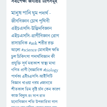
সর্বাপেক্ষা জনপ্রিয় ট্যাগসমূহ
মানুষ
পানি
ঘুম
পদার্থ
-
জীববিজ্ঞান
চোখ
পৃথিবী
এইচএসসি-উদ্ভিদবিজ্ঞান
এইচএসসি-প্রাণীবিজ্ঞান
রোগ
রাসায়নিক
#ask
শরীর
রক্ত
আলো
#science
মোবাইল
ক্ষতি
চুল
চিকিৎসা
পদার্থবিজ্ঞান
কী
প্রযুক্তি
সূর্য
মহাকাশ
স্বাস্থ্য
মাথা
গণিত
প্রাণী
বৈজ্ঞানিক
#biology
পার্থক্য
এইচএসসি-আইসিটি
বিজ্ঞান
খাওয়া
গরম
#জানতে
শীতকাল
ডিম
বৃষ্টি
চাঁদ
কেন
কারণ
কাজ
বিদ্যুৎ
রং
সাপ
রাত
মনোবিজ্ঞান
শক্তি
উপকারিতা
লাল