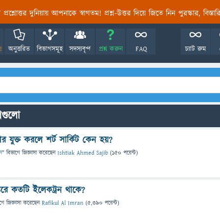
তির প্রশ্নোত্তর দুনিয়ায় আপনাকে স্বাগতম! প্রশ্ন-উত্তর দিয়ে জিতে নিন পুরস্কার, বিস্ত
!
অনুত্তরিত
বিভাগসমূহ
সদস্যবৃন্দ
প্রশ্ন করুন
FAQ
চ্যাট রুম
্নগুলো
র যুক্ত করলে শর্ট সার্কিট কেন হয়?
ান
" বিভাগে
জিজ্ঞাসা
করেছেন
Ishtiak Ahmed Sajib
(
150
পয়েন্ট)
্তরে কতটি ইলেকট্রন থাকে?
গে
জিজ্ঞাসা
করেছেন
Rafikul Al Imran
(
5,390
পয়েন্ট)