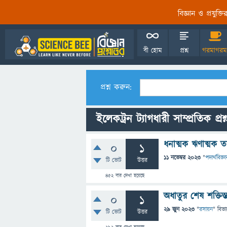
বিজ্ঞান ও প্রযুক্
বী হোম
প্রশ্ন
গরমাগরম
প্রশ্ন করুন:
ইলেকট্রন ট্যাগধারী সাম্প্রতিক প্রশ
ধনাত্মক ঋণাত্মক তা
0
1
11 নভেম্বর 2023
"
পদার্থবিজ্ঞ
টি ভোট
উত্তর
452
বার দেখা হয়েছে
অধাতুর শেষ শক্তিস
0
1
29 জুন 2023
"
রসায়ন
" বিভা
টি ভোট
উত্তর