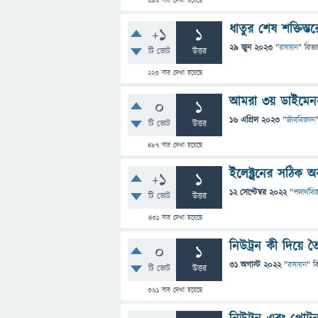
292
বার দেখা হয়েছে
ধাতুর শেষ শক্তিস্
+1
1
29 জুন 2023
"
রসায়ন
" বিভা
টি ভোট
উত্তর
223
বার দেখা হয়েছে
আমরা ৩য় ডাইমেনসন 
0
1
16 এপ্রিল 2023
"
জীববিজ্ঞান
টি ভোট
উত্তর
487
বার দেখা হয়েছে
ইলেক্ট্রনের সঠিক অ
+1
1
12 সেপ্টেম্বর 2022
"
পদার্থবিজ
টি ভোট
উত্তর
431
বার দেখা হয়েছে
নিউট্রন কী দিয়ে ত
0
1
31 অগাস্ট 2022
"
রসায়ন
" ব
টি ভোট
উত্তর
361
বার দেখা হয়েছে