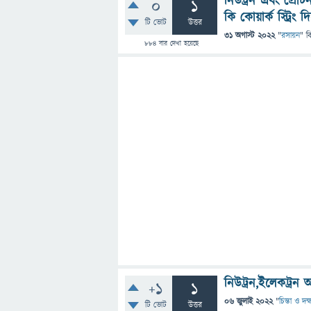
নিউট্রন এবং প্রোট
0
1
কি কোয়ার্ক স্ট্রিং
টি ভোট
উত্তর
31 অগাস্ট 2022
"
রসায়ন
" ব
884
বার দেখা হয়েছে
নিউট্রন,ইলেকট্রন
+1
1
06 জুলাই 2022
"
চিন্তা ও দক
টি ভোট
উত্তর