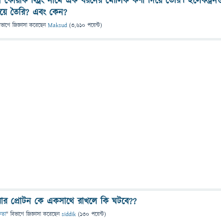
ন কোয়ার্ক স্ট্রিং নামে এক ধরনের মৌলিক কণা দিয়ে তৈরি। ইলেকট্রন
 দিয়ে তৈরি? এবং কেন?
িভাগে
জিজ্ঞাসা
করেছেন
Maksud
(
3,610
পয়েন্ট)
 আর প্রোটন কে একসাথে রাখলে কি ঘটবে??
্ষতা
" বিভাগে
জিজ্ঞাসা
করেছেন
siddik
(
130
পয়েন্ট)