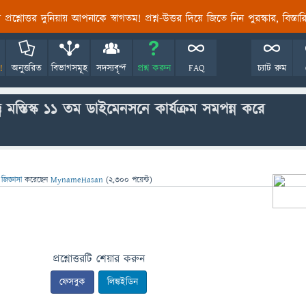
তির প্রশ্নোত্তর দুনিয়ায় আপনাকে স্বাগতম! প্রশ্ন-উত্তর দিয়ে জিতে নিন পুরস্কার, বিস্ত
!
অনুত্তরিত
বিভাগসমূহ
সদস্যবৃন্দ
প্রশ্ন করুন
FAQ
চ্যাট রুম
মস্তিস্ক ১১ তম ডাইমেনসনে কার্যক্রম সমপন্ন করে
জিজ্ঞাসা
করেছেন
MynameHasan
(
2,300
পয়েন্ট)
প্রশ্নোত্তরটি শেয়ার করুন
ফেসবুক
লিঙ্কইডিন