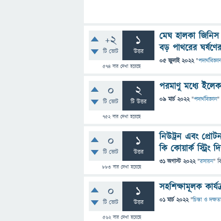
মেঘ হালকা জিনিস
+2
1
বড় পাথরের ঘর্ষণ
টি ভোট
উত্তর
05 জুলাই 2022
"
পদার্থবিজ্ঞা
574
বার দেখা হয়েছে
পরমাণু মধ্যে ইলে
0
2
09 মার্চ 2022
"
পদার্থবিজ্ঞান
"
টি ভোট
টি উত্তর
752
বার দেখা হয়েছে
নিউট্রন এবং প্রোট
0
1
কি কোয়ার্ক স্ট্রিং
টি ভোট
উত্তর
31 অগাস্ট 2022
"
রসায়ন
" ব
883
বার দেখা হয়েছে
সহশিক্ষামূলক কার্যক্
0
1
01 মার্চ 2022
"
চিন্তা ও দক্ষত
টি ভোট
উত্তর
562
বার দেখা হয়েছে