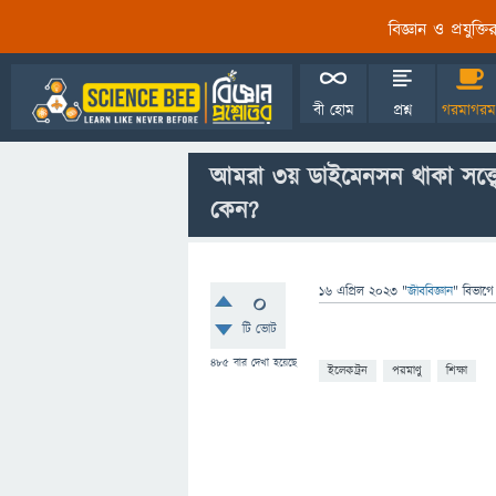
বিজ্ঞান ও প্রযুক্
বী হোম
প্রশ্ন
গরমাগরম
আমরা ৩য় ডাইমেনসন থাকা সত্ত্বে 
কেন?
16 এপ্রিল 2023
"
জীববিজ্ঞান
" বিভাগে
0
টি ভোট
485
বার দেখা হয়েছে
ইলেকট্রন
পরমাণু
শিক্ষা