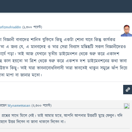
ofizmohiuddin
(
1,300
পয়েন্ট)
 বিজ্ঞানী বাবাদের শানিত যুক্তিতে কিছু একটা শোনা যাবে কিন্তু কার্যকর
 তা এ জন্য যে, এ মানবদেহ ও তার সেরা বিন্যাস মস্তিষ্কটি সকল বিজ্ঞানীদেরও
 কারুকার্যে গড়া। তাই আজ যেখানে তৃতীয় ডাইমেনশন থেকে শুরু করে একাদশ
্ছে কাল হয়তো তা ত্রিশ থেকে শুরু করে একশত দশ ডাইমেনশনের কথা ভাবা
্নত কিছু। তাই যারা ভাবনাবোধবিলাসী তারা ভাবতেই থাকুন সমুদ্রে ঝাঁপ দিয়ে
রতা মাপা বা জানার মতো।
রেছেন
MynameHasan
(
2,300
পয়েন্ট)
্রশ্নের সাথে মিলে নেই। তাই আমার মতে, আপনি আপনার উত্তরটি মুছে ফেলুন। যদি
হলে উত্তর দিবেন না জানা থাকলে দিবেন না।