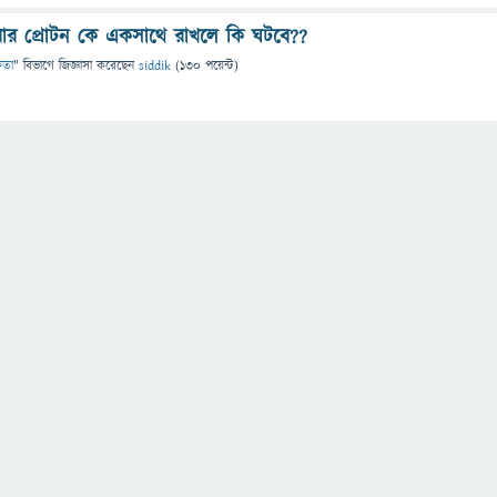
 আর প্রোটন কে একসাথে রাখলে কি ঘটবে??
্ষতা
" বিভাগে
জিজ্ঞাসা
করেছেন
siddik
(
130
পয়েন্ট)