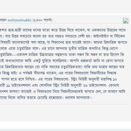
রেছেন
mofizmohiuddin
(
1,300
পয়েন্ট)
 একশত ছাত্র-ছাত্রী তাদের মনের মতো করে উত্তর দিয়ে থাকেন, যা একজনের উত্তরের সাথে
া। যার উত্তর সবচেয়ে ভালো হয় তার নম্বরও সবচেয়ে বেশী হয়। আইনষ্টাইন বা স্টিফেন
ষয়টি ভালোভাবেই বলা আছে, যা বিজ্ঞানের ছাত্র মাত্রেই জানে। আমরা ত্রিমাত্রিক জগতে
ে একে চতুর্মাত্রিক বলে। এর মানে আপনার তৃতীয় মাত্রিক কথাটাও কিন্তু ধোপে
 চতুর্মাত্রিক---একাদশ মাত্রিক উচ্চমাত্রার বস্তুজগত থাকা সম্ভব কি সম্ভব না তার হিসেব কি
তাই কথাগুলোকে আমি একটু ঘুরিয়ে বলেছিলাম। আপনি প্রশ্নকর্তা জানি না কোন জগতে
চতার ত্রিমাত্রিকতায় আছেন তো নাকি সময়ের চতুর্মাত্রিকতায়? নাকি শুন্য মাত্রায় আছেন যার
েদ কিচ্ছু নাই! এ পর্যন্তই সীমাবদ্ধ থাকেন, এর পরের বিষয়গুলো বিজ্ঞানীদের সিদ্ধান্ত
াগল হতে হবে নিশ্চিত। এর পরের বিষয়গুলো- স্ট্রিং থিউরী অনুযায়ী মহাবিশ্ব ১০
ায়ী ১১ ডাইমেনশনাল এবং বোসনিক স্ট্রিং থিউরী অনুযায়ী ২৬ ডাইমেনশাল- কোথায়
শন ভাবনা? কাজেই এ বিষয়গুলো নিয়ে বিজ্ঞানীদেরকেই ভাবতে দেন, যে কারণে আমি
জ্ঞানের দিকে ধাবিত করতে চেয়েছি প্রশ্নোত্তরে। ধন্যবাদ আপনাকে।