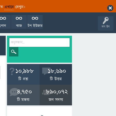
ারিত
এখানে
দেখুন।
পোল
ব্যাজ
টপ ইউজার
লগ ইন
10,988
18,690
টি প্রশ্ন
টি উত্তর
4,750
890,072
টি মন্তব্য
জন সদস্য