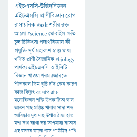
এইচএসসি-উদ্ভিদবিজ্ঞান
এইচএসসি-প্রাণীবিজ্ঞান
রোগ
রাসায়নিক
#ask
শরীর
রক্ত
আলো
#science
মোবাইল
ক্ষতি
চুল
চিকিৎসা
পদার্থবিজ্ঞান
কী
প্রযুক্তি
সূর্য
মহাকাশ
স্বাস্থ্য
মাথা
গণিত
প্রাণী
বৈজ্ঞানিক
#biology
পার্থক্য
এইচএসসি-আইসিটি
বিজ্ঞান
খাওয়া
গরম
#জানতে
শীতকাল
ডিম
বৃষ্টি
চাঁদ
কেন
কারণ
কাজ
বিদ্যুৎ
রং
সাপ
রাত
মনোবিজ্ঞান
শক্তি
উপকারিতা
লাল
আগুন
গাছ
মস্তিষ্ক
খাবার
সাদা
শব্দ
আবিষ্কার
দুধ
মাছ
উপায়
ঠাণ্ডা
হাত
মশা
স্বপ্ন
ব্যাথা
ভয়
তাপমাত্রা
বাতাস
গ্রহ
রসায়ন
কালো
গ্যাস
পা
উদ্ভিদ
পাখি