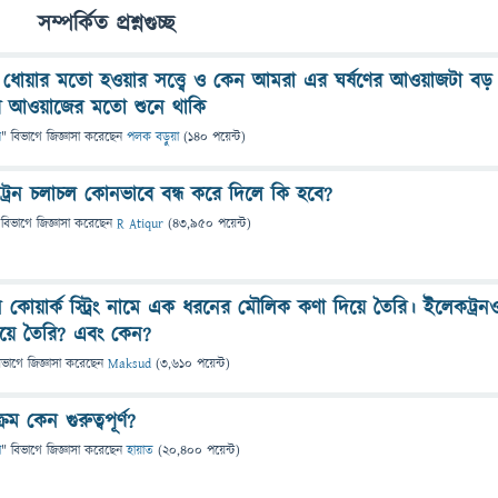
সম্পর্কিত প্রশ্নগুচ্ছ
 ধোয়ার মতো হওয়ার সত্ত্বে ও কেন আমরা এর ঘর্ষণের আওয়াজটা বড়
ের আওয়াজের মতো শুনে থাকি
ন
" বিভাগে
জিজ্ঞাসা
করেছেন
পলক বড়ুয়া
(
140
পয়েন্ট)
কট্রন চলাচল কোনভাবে বন্ধ করে দিলে কি হবে?
 বিভাগে
জিজ্ঞাসা
করেছেন
R Atiqur
(
43,950
পয়েন্ট)
ন কোয়ার্ক স্ট্রিং নামে এক ধরনের মৌলিক কণা দিয়ে তৈরি। ইলেকট্রন
 দিয়ে তৈরি? এবং কেন?
িভাগে
জিজ্ঞাসা
করেছেন
Maksud
(
3,610
পয়েন্ট)
রম কেন গুরুত্বপূর্ণ?
া
" বিভাগে
জিজ্ঞাসা
করেছেন
হায়াত
(
20,400
পয়েন্ট)