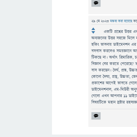
29 মে 2023
মন্তব্য করা হয়েছে
ক
একটি প্রশ্নের উত্তর
অন্যজনের উত্তর সহজে মিলে ন
হকিং ভাবনায় ডাইমেনশন এর বি
বসবাস করলেও সময়জ্ঞানে অনেক
টিকছে না। অর্থাৎ ত্রিমাত্রিক,
বিজ্ঞান বের করতে পেরেছে? 
বাস করছেন। দৈর্ঘ, প্রস্ত, উচ্
কোনো দৈঘ্য, প্রস্থ, উচ্চতা, ভ
প্রকাশের আগেই ভাবতে গেলে প
ডাইমেনশনাল, এম-থিউরী অনুয
গেলো এখন আপনার ১১ ডাইমেন
বিষয়টিকে মহান স্রষ্টার রহস্য