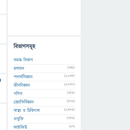
বিভাগসমূহ
সমস্ত বিভাগ
(641)
রসায়ন
(1,035)
পদার্থবিজ্ঞান
ও
(1,830)
জীববিজ্ঞান
(159)
গণিত
(526)
জ্যোতির্বিজ্ঞান
(1,989)
স্বাস্থ্য ও চিকিৎসা
(736)
প্রযুক্তি
(67)
আইকিউ