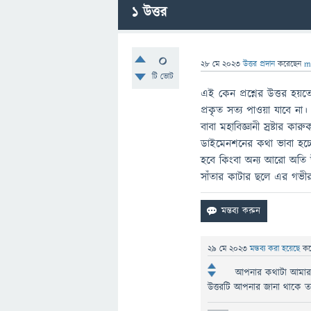
1
উত্তর
0
28 মে 2023
উত্তর প্রদান
করেছেন
m
টি ভোট
এই কেন প্রশ্নের উত্তর হয়তো
প্রকৃত সত্য পাওয়া যাবে না।
বাবা মহাবিজ্ঞানী স্রষ্টার
ডাইমেনশনের কথা ভাবা হচ
হবে কিংবা অন্য আরো অতি উন
সাঁতার কাটার ছলে এর গভী
29 মে 2023
মন্তব্য করা হয়েছে
ক
আপনার কথাটা আমার প
উত্তরটি আপনার জানা থাকে তা