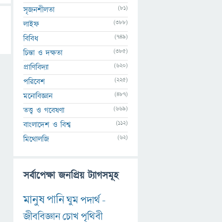
(81)
সৃজনশীলতা
(388)
লাইফ
(749)
বিবিধ
(385)
চিন্তা ও দক্ষতা
(620)
প্রাণিবিদ্যা
(225)
পরিবেশ
(487)
মনোবিজ্ঞান
(669)
তত্ত্ব ও গবেষণা
(112)
বাংলাদেশ ও বিশ্ব
(62)
মিথোলজি
সর্বাপেক্ষা জনপ্রিয় ট্যাগসমূহ
মানুষ
পানি
ঘুম
পদার্থ
-
জীববিজ্ঞান
চোখ
পৃথিবী