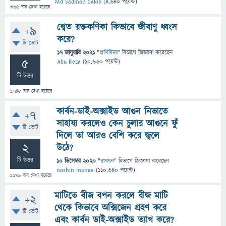
Md Sadman Sakib
(
4,640
পয়েন্ট)
365
বার দেখা হয়েছে
শ্বেত রক্তকণিকা কিভাবে জীবাণু ধ্বংস
+9
করে?
টি ভোট
17 জানুয়ারি 2021
"
প্রাণিবিদ্যা
" বিভাগে
জিজ্ঞাসা
করেছেন
5
Abu Reza
(
10,660
পয়েন্ট)
টি উত্তর
1,745
বার দেখা হয়েছে
কার্বন-ডাই-অক্সাইড আগুন নিভাতে
+7
সাহায্য করলেও কেন চুলার আগুনে ফুঁ
টি ভোট
দিলে তা আরও বেশি করে জ্বলে
2
উঠে?
টি উত্তর
10 ডিসেম্বর 2020
"
রসায়ন
" বিভাগে
জিজ্ঞাসা
করেছেন
noshin mahee
(
110,340
পয়েন্ট)
1,176
বার দেখা হয়েছে
মাটিতে বীজ বপন করলে বীজ মাটি
+2
থেকে কিভাবে অক্সিজেন গ্রহণ করে
টি ভোট
এবং কার্বন ডাই-অক্সাইড ত্যাগ করে?