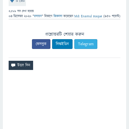
টি ভোট
3,589
বার দেখা হয়েছে
04 ডিসেম্বর 2020
"
রসায়ন
" বিভাগে
জিজ্ঞাসা
করেছেন
Md: Enamul Haque
(
950
পয়েন্ট)
প্রশ্নোত্তরটি শেয়ার করুন
ফেসবুক
লিঙ্কইডিন
Telegram