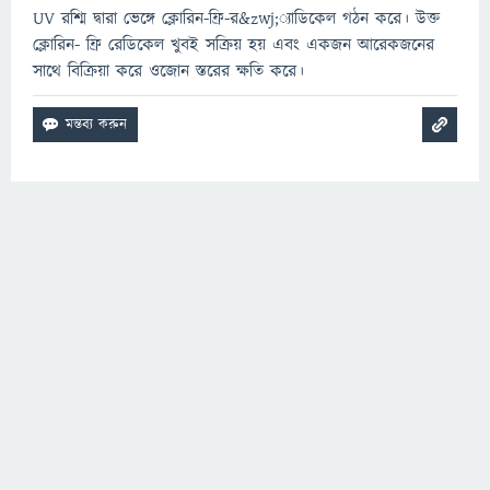
UV রশ্মি দ্বারা ভেঙ্গে ক্লোরিন-ফ্রি-র&zwj;্যাডিকেল গঠন করে। উক্ত
ক্লোরিন- ফ্রি রেডিকেল খুবই সক্রিয় হয় এবং একজন আরেকজনের
সাথে বিক্রিয়া করে ওজোন স্তরের ক্ষতি করে।