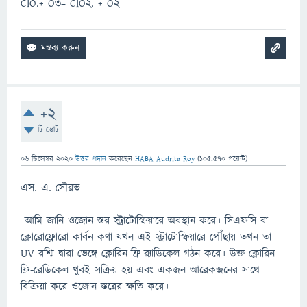
ClO.+ O3= ClO2. + O2
+2
টি ভোট
06 ডিসেম্বর 2020
উত্তর প্রদান
করেছেন
HABA Audrita Roy
(
105,570
পয়েন্ট)
এস. এ. সৌরভ
আমি জানি ওজোন স্তর স্ট্রাটোস্ফিয়ারে অবস্থান করে। সিএফসি বা
ক্লোরোফ্লোরো কার্বন কণা যখন এই স্ট্রাটোস্ফিয়ারে পৌঁছায় তখন তা
UV রশ্মি দ্বারা ভেঙ্গে ক্লোরিন-ফ্রি-র‍্যাডিকেল গঠন করে। উক্ত ক্লোরিন-
ফ্রি-রেডিকেল খুবই সক্রিয় হয় এবং একজন আরেকজনের সাথে
বিক্রিয়া করে ওজোন স্তরের ক্ষতি করে।