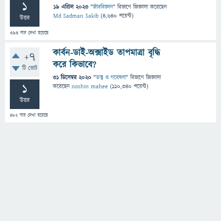
1
19 এপ্রিল 2023
"
জীববিজ্ঞান
" বিভাগে
জিজ্ঞাসা
করেছেন
Md Sadman Sakib
(
4,640
পয়েন্ট)
উত্তর
394
বার দেখা হয়েছে
কার্বন-ডাই-অক্সাইড তাপমাত্রা বৃদ্ধি
+7
করে কিভাবে?
টি ভোট
31 ডিসেম্বর 2020
"
তত্ত্ব ও গবেষণা
" বিভাগে
জিজ্ঞাসা
1
করেছেন
noshin mahee
(
110,340
পয়েন্ট)
উত্তর
482
বার দেখা হয়েছে