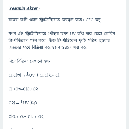
Yeasmin Akter ·
আমরা জানি ওজন স্ট্রাটোস্ফিয়ারে অবস্থান করে। CFC অনু
যখন এই স্ট্রাটোস্ফিয়ারে পৌছায় তখন UV রশ্মি দ্বারা ভেঙ্গে ক্লোরিন
ফ্রি-র্যাডিকেল গঠন করে। উক্ত ফ্রি-র্যাডিকেল খুবই সক্রিয় হওয়ায়
এজনের সাথে বিক্রিয়া করেওজন স্তরকে ক্ষয় করে।
নিম্নে বিক্রিয়া দেখানো হল-
CFCl3(→┴UV ) CFCl2.+ Cl.
Cl.+O3=ClO.+O2
O2(→┴UV )2O.
ClO.+ O.= Cl. + O2