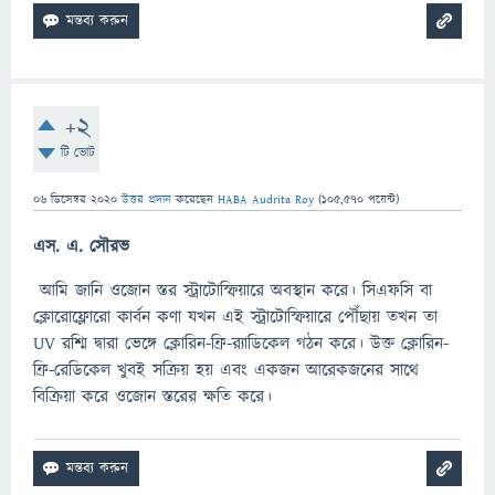
+2
টি ভোট
06 ডিসেম্বর 2020
উত্তর প্রদান
করেছেন
HABA Audrita Roy
(
105,570
পয়েন্ট)
এস. এ. সৌরভ
আমি জানি ওজোন স্তর স্ট্রাটোস্ফিয়ারে অবস্থান করে। সিএফসি বা
ক্লোরোফ্লোরো কার্বন কণা যখন এই স্ট্রাটোস্ফিয়ারে পৌঁছায় তখন তা
UV রশ্মি দ্বারা ভেঙ্গে ক্লোরিন-ফ্রি-র‍্যাডিকেল গঠন করে। উক্ত ক্লোরিন-
ফ্রি-রেডিকেল খুবই সক্রিয় হয় এবং একজন আরেকজনের সাথে
বিক্রিয়া করে ওজোন স্তরের ক্ষতি করে।