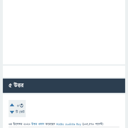
5
উত্তর
+3
টি ভোট
04 ডিসেম্বর 2020
উত্তর প্রদান
করেছেন
HABA Audrita Roy
(
105,570
পয়েন্ট)