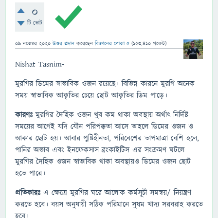
0
টি ভোট
09 নভেম্বর 2020
উত্তর প্রদান
করেছেন
বিজ্ঞানের পোকা ৫
(
123,410
পয়েন্ট)
Nishat Tasnim-
মুরগির ডিমের স্বাভাবিক ওজন রয়েছে। বিভিন্ন কারনে মুরগি অনেক
সময় স্বাভাবিক আকৃতির চেয়ে ছোট আকৃতির ডিম পাড়ে।
কারণঃ
মুরগির দৈহিক ওজন খুব কম থাকা অবস্থায় অর্থাৎ নির্দিষ্ট
সময়ের আগেই যদি যৌন পরিপক্কতা আসে তাহলে ডিমের ওজন ও
আকার ছোট হয়। আবার পুষ্টিহীনতা, পরিবেশের তাপমাত্রা বেশি হলে,
পানির অভাব এবং ইনফেকসাস ব্রংকাইটিস এর সংক্রমণ ঘটলে
মুরগির দৈহিক ওজন স্বাভাবিক থাকা অবস্থায়ও ডিমের ওজন ছোট
হতে পারে।
প্রতিকারঃ
এ ক্ষেত্রে মুরগির ঘরে আলোক কর্মসূচী সমন্বয়/ নিয়ন্ত্রণ
করতে হবে। বয়স অনুযায়ী সঠিক পরিমানে সুষম খাদ্য সরবরাহ করতে
হবে।