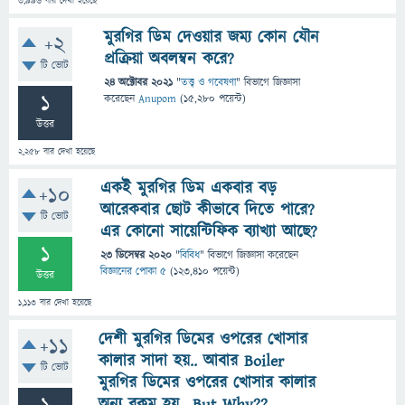
3,996
বার দেখা হয়েছে
মুরগির ডিম দেওয়ার জম্য কোন যৌন
+2
প্রক্রিয়া অবলম্বন করে?
টি ভোট
24 অক্টোবর 2021
"
তত্ত্ব ও গবেষণা
" বিভাগে
জিজ্ঞাসা
1
করেছেন
Anupom
(
15,280
পয়েন্ট)
উত্তর
2,258
বার দেখা হয়েছে
একই মুরগির ডিম একবার বড়
+10
আরেকবার ছোট কীভাবে দিতে পারে?
টি ভোট
এর কোনো সায়েন্টিফিক ব্যাখ্যা আছে?
1
23 ডিসেম্বর 2020
"
বিবিধ
" বিভাগে
জিজ্ঞাসা
করেছেন
বিজ্ঞানের পোকা ৫
(
123,410
পয়েন্ট)
উত্তর
1,113
বার দেখা হয়েছে
দেশী মুরগির ডিমের ওপরের খোসার
+11
কালার সাদা হয়.. আবার Boiler
টি ভোট
মুরগির ডিমের ওপরের খোসার কালার
অন্য রকম হয়.. But Why??