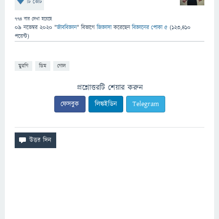
টি ভোট
774
বার দেখা হয়েছে
09 নভেম্বর 2020
"
জীববিজ্ঞান
" বিভাগে
জিজ্ঞাসা
করেছেন
বিজ্ঞানের পোকা ৫
(
123,410
পয়েন্ট)
মুরগি
ডিম
গোল
প্রশ্নোত্তরটি শেয়ার করুন
ফেসবুক
লিঙ্কইডিন
Telegram