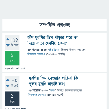
সম্পর্কিত প্রশ্নগুচ্ছ
হাঁস-মুরগির ডিম পাড়ার পরে তা
+11
দিয়ে বাচ্চা ফোটায় কেন?
টি ভোট
28 ডিসেম্বর 2020
"
জীববিজ্ঞান
" বিভাগে
জিজ্ঞাসা
করেছেন
1
বিজ্ঞানের পোকা ৫
(
123,410
পয়েন্ট)
উত্তর
1,257
বার দেখা হয়েছে
মুরগির ডিম দেওয়ার প্রক্রিয়া কি
+9
পুরুষ মুরগি ছাড়াই হয়?
টি ভোট
28 অক্টোবর 2020
"
বিবিধ
" বিভাগে
জিজ্ঞাসা
করেছেন
1
বিজ্ঞানের পোকা ৪
(
15,710
পয়েন্ট)
উত্তর