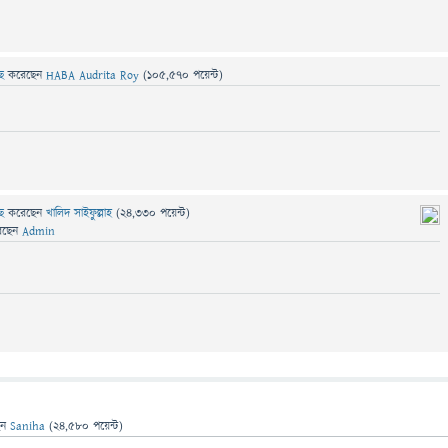
ছে
করেছেন
HABA Audrita Roy
(
105,570
পয়েন্ট)
ছে
করেছেন
খালিদ সাইফুল্লাহ
(
24,330
পয়েন্ট)
েছেন
Admin
েন
Saniha
(
24,580
পয়েন্ট)