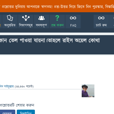
তির প্রশ্নোত্তর দুনিয়ায় আপনাকে স্বাগতম! প্রশ্ন-উত্তর দিয়ে জিতে নিন পুরস্কার, বিস্ত
!
অনুত্তরিত
বিভাগসমূহ
সদস্যবৃন্দ
প্রশ্ন করুন
FAQ
চ্যাট রুম
তু কোন তেল পাওয়া যায়না।তাহলে রাইস অয়েল কোথা
লিদ সাইফুল্লাহ
(
24,330
পয়েন্ট)
প্রশ্নোত্তরটি শেয়ার করুন