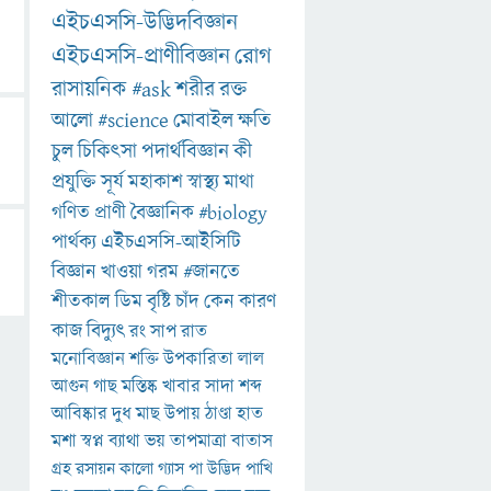
এইচএসসি-উদ্ভিদবিজ্ঞান
এইচএসসি-প্রাণীবিজ্ঞান
রোগ
রাসায়নিক
#ask
শরীর
রক্ত
আলো
#science
মোবাইল
ক্ষতি
চুল
চিকিৎসা
পদার্থবিজ্ঞান
কী
প্রযুক্তি
সূর্য
মহাকাশ
স্বাস্থ্য
মাথা
গণিত
প্রাণী
বৈজ্ঞানিক
#biology
পার্থক্য
এইচএসসি-আইসিটি
বিজ্ঞান
খাওয়া
গরম
#জানতে
শীতকাল
ডিম
বৃষ্টি
চাঁদ
কেন
কারণ
কাজ
বিদ্যুৎ
রং
সাপ
রাত
মনোবিজ্ঞান
শক্তি
উপকারিতা
লাল
আগুন
গাছ
মস্তিষ্ক
খাবার
সাদা
শব্দ
আবিষ্কার
দুধ
মাছ
উপায়
ঠাণ্ডা
হাত
মশা
স্বপ্ন
ব্যাথা
ভয়
তাপমাত্রা
বাতাস
গ্রহ
রসায়ন
কালো
গ্যাস
পা
উদ্ভিদ
পাখি