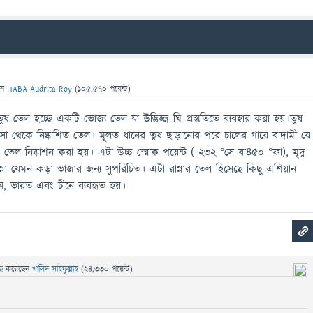
েন
HABA Audrita Roy
(
105,570
পয়েন্ট)
ষ তেল হচ্ছে একটি ভোজ্য তেল যা উদ্ভিজ্জ ঘি প্রস্তুতিতে ব্যবহার করা হয়।তুষ
সা থেকে নিষ্কাশিত তেল। মূলত ধানের তুষ ছাড়ানোর পরে চালের গায়ে বাদামী যে
ল নিষ্কাশন করা হয়। এটা উচ্চ স্মোক পয়েন্ট ( ২৩২ °সে বা৪৫০ °ফা), মৃদু
ান্না যেমন কড়া ভাজার জন্য সুপরিচিত। এটা রান্নার তেল হিসেছে কিছু এশিয়ান
, ভারত এবং চীনে ব্যবহৃত হয়।
ছে
করেছেন
খালিদ সাইফুল্লাহ
(
24,330
পয়েন্ট)