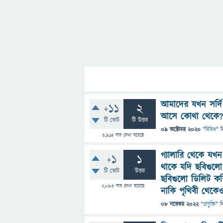
আমাদের যখন সর্দি
+11
2
আসে কোথা থেকে?
টি ভোট
টি উত্তর
09 অক্টোবর 2020
"
বিবিধ
" ব
3,914
বার দেখা হয়েছে
গ্যালারি থেকে য
+1
1
থাকে যদি ছবিগুলো
টি ভোট
উত্তর
ছবিগুলো ডিলিট ক
2,093
বার দেখা হয়েছে
নাকি পৃথিবী থেকেও
08 নভেম্বর 2022
"
প্রযুক্তি
" ব