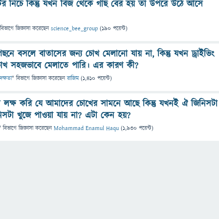
ির নিচে কিন্তু যখন বিজ থেকে গাছ বের হয় তা উপরে উঠে আসে
 বিভাগে
জিজ্ঞাসা
করেছেন
science_bee_group
(
190
পয়েন্ট)
নে বসলে বাতাসের জন্য চোখ মেলানো যায় না, কিন্তু যখন ড্রাইভিং
খ সহজভাবে মেলাতে পারি। এর কারণ কী?
 দক্ষতা
" বিভাগে
জিজ্ঞাসা
করেছেন
রাজিম
(
1,410
পয়েন্ট)
লক্ষ করি যে আমাদের চোখের সামনে আছে কিন্তু যখনই ঐ জিনিসটা
িসটা খুজে পাওয়া যায় না? এটা কেন হয়?
" বিভাগে
জিজ্ঞাসা
করেছেন
Mohammad Enamul Haqu
(
1,930
পয়েন্ট)