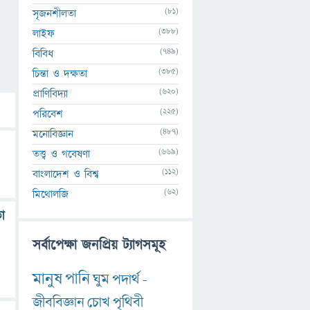
(81)
সৃজনশীলতা
(388)
লাইফ
(749)
বিবিধ
(385)
চিন্তা ও দক্ষতা
(620)
প্রাণিবিদ্যা
(225)
পরিবেশ
(487)
মনোবিজ্ঞান
(669)
তত্ত্ব ও গবেষণা
(112)
বাংলাদেশ ও বিশ্ব
(62)
মিথোলজি
ো
সর্বাপেক্ষা জনপ্রিয় ট্যাগসমূহ
মানুষ
পানি
ঘুম
পদার্থ
-
জীববিজ্ঞান
চোখ
পৃথিবী