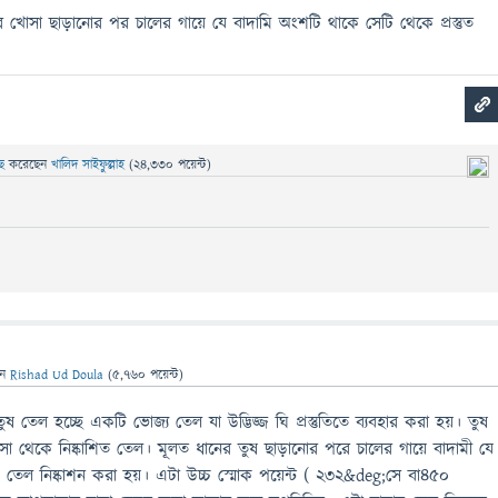
র খোসা ছাড়ানোর পর চালের গায়ে যে বাদামি অংশটি থাকে সেটি থেকে প্রস্তুত
ছে
করেছেন
খালিদ সাইফুল্লাহ
(
24,330
পয়েন্ট)
েন
Rishad Ud Doula
(
5,760
পয়েন্ট)
ুষ তেল হচ্ছে একটি ভোজ্য তেল যা উদ্ভিজ্জ ঘি প্রস্তুতিতে ব্যবহার করা হয়। তুষ
সা থেকে নিষ্কাশিত তেল। মূলত ধানের তুষ ছাড়ানোর পরে চালের গায়ে বাদামী যে
েল নিষ্কাশন করা হয়। এটা উচ্চ স্মোক পয়েন্ট ( ২৩২&deg;সে বা৪৫০