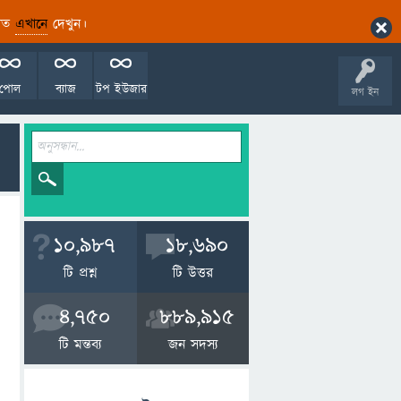
ারিত
এখানে
দেখুন।
পোল
ব্যাজ
টপ ইউজার
লগ ইন
10,987
18,690
টি প্রশ্ন
টি উত্তর
4,750
889,915
টি মন্তব্য
জন সদস্য