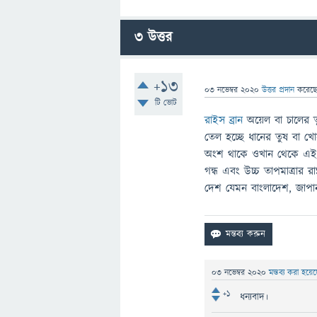
3
উত্তর
+13
03 নভেম্বর 2020
উত্তর প্রদান
করেছ
টি ভোট
রাইস ব্রান
অয়েল বা চালের তু
তেল হচ্ছে ধানের তুষ বা খো
অংশ থাকে ওখান থেকে এই তে
গন্ধ এবং উচ্চ তাপমাত্রার র
দেশ যেমন বাংলাদেশ, জাপান
03 নভেম্বর 2020
মন্তব্য করা হয়ে
+1
ধন্যবাদ।