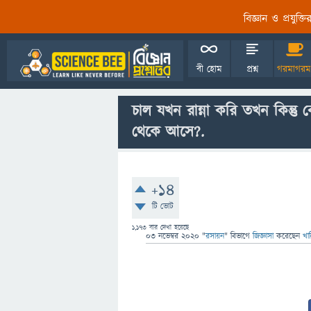
বিজ্ঞান ও প্রযুক্
বী হোম
প্রশ্ন
গরমাগরম
চাল যখন রান্না করি তখন কিন্
থেকে আসে?.
+14
টি ভোট
1,173
বার দেখা হয়েছে
03 নভেম্বর 2020
"
রসায়ন
" বিভাগে
জিজ্ঞাসা
করেছেন
খা