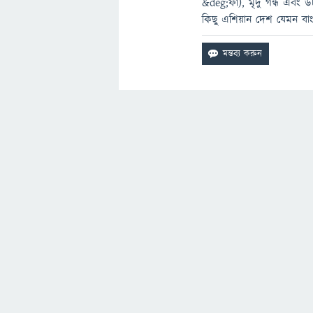
&deg;ফা), মৃদু গন্ধ এবং উচ
কিছু এশিয়ান দেশ যেমন বা