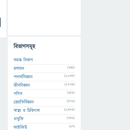
বিভাগসমূহ
সমস্ত বিভাগ
(641)
রসায়ন
(1,035)
পদার্থবিজ্ঞান
(1,829)
জীববিজ্ঞান
(159)
গণিত
(526)
জ্যোতির্বিজ্ঞান
(1,989)
স্বাস্থ্য ও চিকিৎসা
(736)
প্রযুক্তি
(67)
আইকিউ