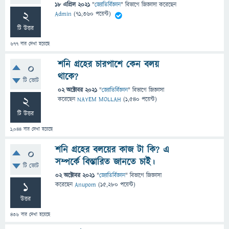
18 এপ্রিল 2021
"
জ্যোতির্বিজ্ঞান
" বিভাগে
জিজ্ঞাসা
করেছেন
2
Admin
(
71,360
পয়েন্ট)
টি উত্তর
677
বার দেখা হয়েছে
শনি গ্রহের চারপাশে কেন বলয়
0
থাকে?
টি ভোট
02 অক্টোবর 2021
"
জ্যোতির্বিজ্ঞান
" বিভাগে
জিজ্ঞাসা
2
করেছেন
NAYEM MOLLAH
(
1,540
পয়েন্ট)
টি উত্তর
1,044
বার দেখা হয়েছে
শনি গ্রহের বলয়ের কাজ টা কি? এ
0
সম্পর্কে বিস্তারিত জানতে চাই।
টি ভোট
02 অক্টোবর 2021
"
জ্যোতির্বিজ্ঞান
" বিভাগে
জিজ্ঞাসা
1
করেছেন
Anupom
(
15,280
পয়েন্ট)
উত্তর
436
বার দেখা হয়েছে