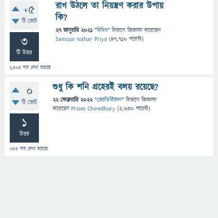
রাগ উঠলে তা নিয়ন্ত্রণ করার উপায়
+5
কি?
টি ভোট
27 জানুয়ারি 2021
"
বিবিধ
" বিভাগে
জিজ্ঞাসা
করেছেন
3
Samsun Nahar Priya
(
47,710
পয়েন্ট)
টি উত্তর
1,504
বার দেখা হয়েছে
শুধু কি শনি গ্রহেরই বলয় রয়েছে?
0
22 ফেব্রুয়ারি 2022
"
জ্যোতির্বিজ্ঞান
" বিভাগে
জিজ্ঞাসা
টি ভোট
করেছেন
Priom Chowdhury
(
2,630
পয়েন্ট)
1
উত্তর
233
বার দেখা হয়েছে