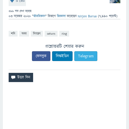
টি ভোট
399
বার দেখা হয়েছে
03 নভেম্বর 2020
"
জীববিজ্ঞান
" বিভাগে
জিজ্ঞাসা
করেছেন
Nirjon Barua
(
7,990
পয়েন্ট)
শনি
বলয়
নিয়ন্ত্রণ
saturn
ring
প্রশ্নোত্তরটি শেয়ার করুন
ফেসবুক
লিঙ্কইডিন
Telegram