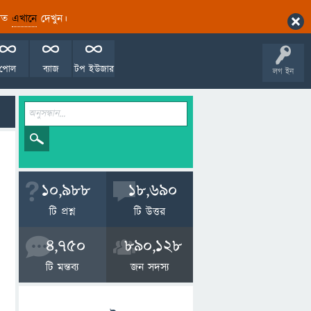
ারিত
এখানে
দেখুন।
পোল
ব্যাজ
টপ ইউজার
লগ ইন
10,988
18,690
টি প্রশ্ন
টি উত্তর
4,750
890,128
টি মন্তব্য
জন সদস্য