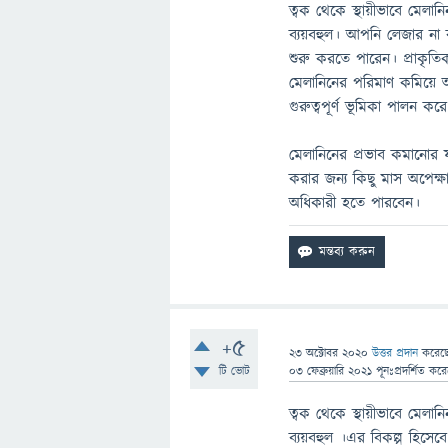
ত্বক থেকে স্থায়ীভাবে মেলা
ব্যয়বহুল। আপনি লেজার ন
শুরু করতে পারেন। প্রাকৃতি
মেলানিনের পরিমাণ কমিয়ে আন
গুরুত্বপূর্ণ ভূমিকা পালন ক
মেলানিনের প্রভাব কমানোর 
করার জন্য কিছু মাস অপেক্
অধিকারী হতে পারবেন।
+5
23 অক্টোবর 2020
উত্তর প্রদান
করেছ
টি ভোট
03 ফেব্রুয়ারি 2021
পূনঃপ্রদর্শিত
কর
ত্বক থেকে স্থায়ীভাবে মেল
ব্যয়বহুল ।এর বিকল্প হিসে