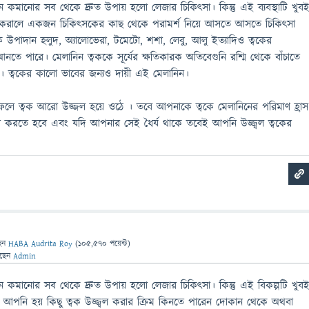
নিন কমানোর সব থেকে দ্রুত উপায় হলো লেজার চিকিৎসা। কিন্তু এই ব্যবস্থাটি খুব
া করালে একজন চিকিৎসকের কাছ থেকে পরামর্শ নিয়ে আসতে আসতে চিকিৎসা
ক উপাদান হলুদ, অ্যালোভেরা, টমেটো, শশা, লেবু, আলু ইত্যাদিও ত্বকের
তে পারে। মেলানিন ত্বককে সূর্যের ক্ষতিকারক অতিবেগুনি রশ্মি থেকে বাঁচাতে
রে। ত্বকের কালো ভাবের জন্যও দায়ী এই মেলানিন।
ফলে ত্বক আরো উজ্জল হয়ে ওঠে । তবে আপনাকে ত্বকে মেলানিনের পরিমাণ হ্রাস
ষা করতে হবে এবং যদি আপনার সেই ধৈর্য থাকে তবেই আপনি উজ্জ্বল ত্বকের
েন
HABA Audrita Roy
(
105,570
পয়েন্ট)
েছেন
Admin
ানিন কমানোর সব থেকে দ্রুত উপায় হলো লেজার চিকিৎসা। কিন্তু এই বিকল্পটি খুব
বে আপনি হয় কিছু ত্বক উজ্জ্বল করার ক্রিম কিনতে পারেন দোকান থেকে অথবা