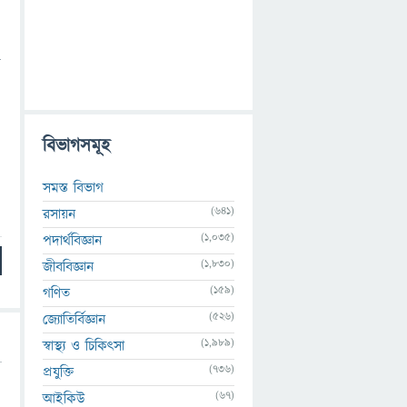
ে
বিভাগসমূহ
সমস্ত বিভাগ
(641)
রসায়ন
(1,035)
পদার্থবিজ্ঞান
(1,830)
জীববিজ্ঞান
(159)
গণিত
(526)
জ্যোতির্বিজ্ঞান
(1,989)
স্বাস্থ্য ও চিকিৎসা
(736)
প্রযুক্তি
(67)
আইকিউ