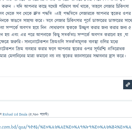
ার করুন । যদি আপনার কাছে যথেষ্ট পরিমাণ অর্থ থাকে, তাহলে লেজার চিকিৎসা
সব থেকে সব থেকে দ্রুত পদ্ধতি ।এই পদ্ধতিতে লেজারকে আপনার ত্বকের ওপর
লানিনকে ভাঙতে সাহায্য করে। তবে লেজার চিকিৎসার পূর্বে ডাক্তারের ডাক্তারের সাথ
ক্রিয়া সম্পর্কে অবগত হয়ে নিন ।সাধারণত ত্বককে উজ্জ্বল করার জন্য করার জন্য ৫
জন হয় এবং এর পরে আপনাকে কিছু সতর্কতাঃ সম্পর্কে অবগত করানো হয় ,যা
ক্ষেত্রে জরুরি। সানপ্রোটেকশন ক্রিমগুলি সতর্কতামূলক ব্যবস্থা গুলির মধ্যে
 প্রটেকশন ক্রিম ব্যবহার করার ফলে আপনার ত্বকের ওপর সূর্যরশ্মি প্রতিরোধক
ত্র মেলানিনের মাত্রা কমানো নয় নয় ত্বকের ক্যানসারের সম্ভাবনার হ্রাস করে।
েন
Rishad Ud Doula
(
5,760
পয়েন্ট)
ebee.com.bd/qna/7531/%E0%A6%AE%E0%A7%87%E0%A6%B2%E0%A