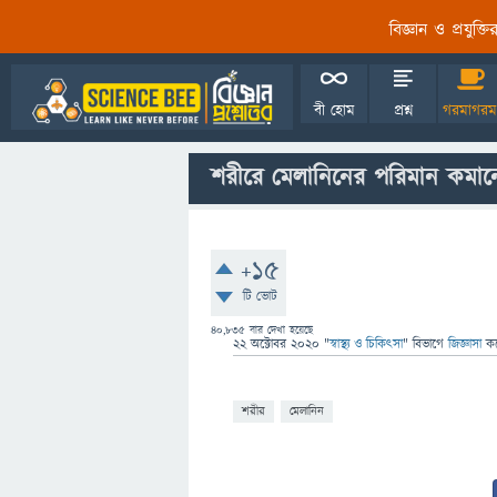
বিজ্ঞান ও প্রযুক্
বী হোম
প্রশ্ন
গরমাগরম
শরীরে মেলানিনের পরিমান কমান
+15
টি ভোট
40,835
বার দেখা হয়েছে
22 অক্টোবর 2020
"
স্বাস্থ্য ও চিকিৎসা
" বিভাগে
জিজ্ঞাসা
ক
শরীর
মেলানিন