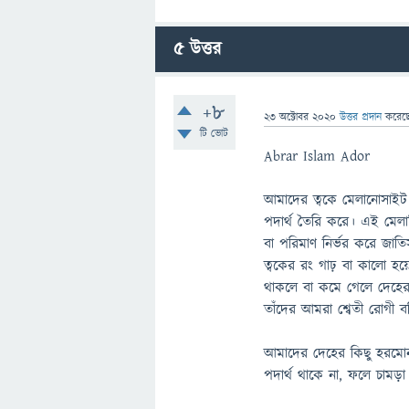
5
উত্তর
+8
23 অক্টোবর 2020
উত্তর প্রদান
করেছ
টি ভোট
Abrar Islam Ador
আমাদের ত্বকে মেলানোসাই
পদার্থ তৈরি করে। এই মেল
বা পরিমাণ নির্ভর করে জাতি
ত্বকের রং গাঢ় বা কালো 
থাকলে বা কমে গেলে দেহের
তাঁদের আমরা শ্বেতী রোগী ব
আমাদের দেহের কিছু হরমোন
পদার্থ থাকে না, ফলে চামড়