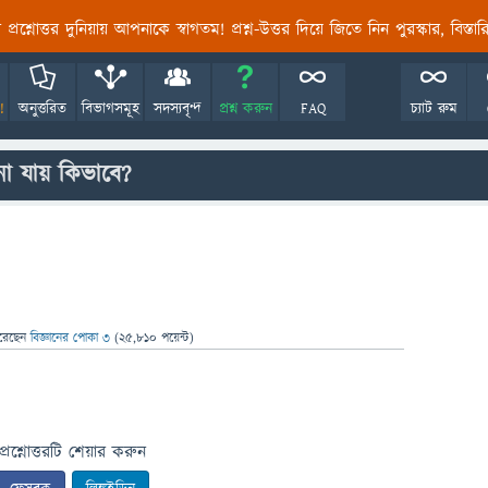
তির প্রশ্নোত্তর দুনিয়ায় আপনাকে স্বাগতম! প্রশ্ন-উত্তর দিয়ে জিতে নিন পুরস্কার, বিস্ত
!
অনুত্তরিত
বিভাগসমূহ
সদস্যবৃন্দ
প্রশ্ন করুন
FAQ
চ্যাট রুম
ো যায় কিভাবে?
রেছেন
বিজ্ঞানের পোকা ৩
(
25,810
পয়েন্ট)
প্রশ্নোত্তরটি শেয়ার করুন