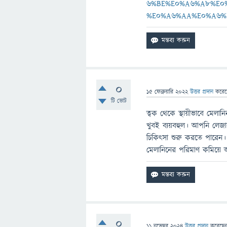
6%BE%E0%A6%A8%E0
%E0%A6%AA%E0%A6%
0
15 ফেব্রুয়ারি 2022
উত্তর প্রদান
করে
টি ভোট
ত্বক থেকে স্থায়ীভাবে মেলা
খুবই ব্যয়বহুল। আপনি ল
চিকিৎসা শুরু করতে পারেন। 
মেলানিনের পরিমাণ কমিয়ে
0
11 নভেম্বর 2024
উত্তর প্রদান
করেছে