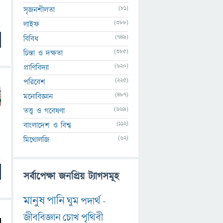
(81)
সৃজনশীলতা
(388)
লাইফ
(749)
বিবিধ
(385)
চিন্তা ও দক্ষতা
(620)
প্রাণিবিদ্যা
(225)
পরিবেশ
(487)
মনোবিজ্ঞান
(669)
তত্ত্ব ও গবেষণা
(112)
বাংলাদেশ ও বিশ্ব
(62)
মিথোলজি
সর্বাপেক্ষা জনপ্রিয় ট্যাগসমূহ
মানুষ
পানি
ঘুম
পদার্থ
-
জীববিজ্ঞান
চোখ
পৃথিবী