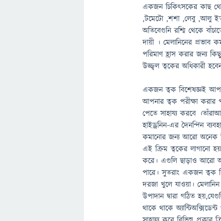
একজন চিকিৎসকের কাছ থেকে 
,টমেটো ,শশা ,লেবু ,আলু ইত
অতিবেগুনি রশ্মি থেকে বাঁচ
দায়ী । মেলানিনের প্রভাব
পরিমাণ হ্রাস করার জন্য ক
উজ্জ্বল ত্বকের অধিকারী হবে
একজন ত্বক বিশেষজ্ঞই আপন
আপনার ত্বক পরীক্ষা করার 
পেতে সাহায্য করবে ।তাঁরা
হাইড্রনিন-এর দৈনন্দিন ব্
কমানোর জন্য আরো অনেক উপা
এই ক্রিম ত্বকের লাগানো হয়
করে। এগুলি ছাড়াও আরো অ
পারে। সুতরাং একজন ত্বক ব
দরজা খুলে যাওয়া। মেলানিন
উপাদান দ্বারা গঠিত হয়,যেগু
থাকে থাকে অ্যান্টিঅক্সিডেন
সাহায্য করে বিভিন্ন প্রকার ক