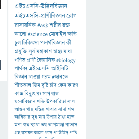
এইচএসসি-উদ্ভিদবিজ্ঞান
এইচএসসি-প্রাণীবিজ্ঞান
রোগ
রাসায়নিক
#ask
শরীর
রক্ত
আলো
#science
মোবাইল
ক্ষতি
চুল
চিকিৎসা
পদার্থবিজ্ঞান
কী
প্রযুক্তি
সূর্য
মহাকাশ
স্বাস্থ্য
মাথা
গণিত
প্রাণী
বৈজ্ঞানিক
#biology
পার্থক্য
এইচএসসি-আইসিটি
বিজ্ঞান
খাওয়া
গরম
#জানতে
শীতকাল
ডিম
বৃষ্টি
চাঁদ
কেন
কারণ
কাজ
বিদ্যুৎ
রং
সাপ
রাত
মনোবিজ্ঞান
শক্তি
উপকারিতা
লাল
আগুন
গাছ
মস্তিষ্ক
খাবার
সাদা
শব্দ
আবিষ্কার
দুধ
মাছ
উপায়
ঠাণ্ডা
হাত
মশা
স্বপ্ন
ব্যাথা
ভয়
তাপমাত্রা
বাতাস
গ্রহ
রসায়ন
কালো
গ্যাস
পা
উদ্ভিদ
পাখি