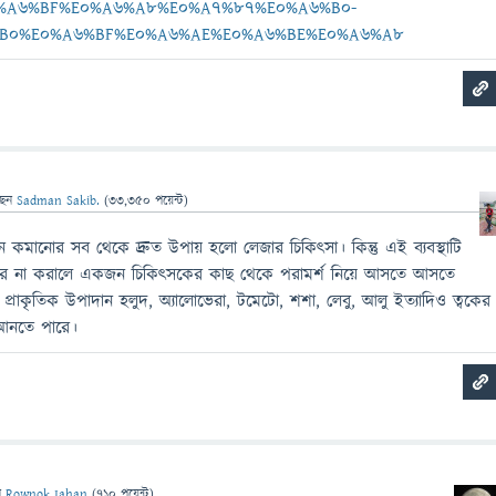
%A6%BF%E0%A6%A8%E0%A7%87%E0%A6%B0-
B0%E0%A6%BF%E0%A6%AE%E0%A6%BE%E0%A6%A8
ছেন
Sadman Sakib.
(
33,350
পয়েন্ট)
নিন কমানোর সব থেকে দ্রুত উপায় হলো লেজার চিকিৎসা। কিন্তু এই ব্যবস্থাটি
েজার না করালে একজন চিকিৎসকের কাছ থেকে পরামর্শ নিয়ে আসতে আসতে
প্রাকৃতিক উপাদান হলুদ, অ্যালোভেরা, টমেটো, শশা, লেবু, আলু ইত্যাদিও ত্বকের
 আনতে পারে।
ন
Rownok Jahan
(
710
পয়েন্ট)