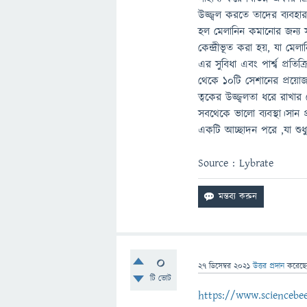
উজ্জ্বল করতে তাদের ব্যবহ
হল মেলানিন কমানোর জন্য 
কেন্দ্রীভূত করা হয়, যা মে
এর সুবিধা এবং পার্শ্ব প্রতি
থেকে ১০টি সেশানের প্রয়ো
ত্বকের উজ্জ্বলতা ধরে রাখার 
সবথেকে ভালো ব‍্যবস্থা।সান
একটি আচ্ছাদন পরে ,যা শুধুমা
Source : Lybrate
0
27 ডিসেম্বর 2021
উত্তর প্রদান
করেছ
টি ভোট
https://www.scienc