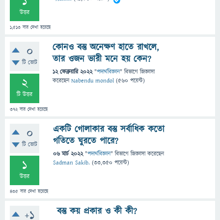
1
উত্তর
1,513
বার দেখা হয়েছে
কোনও বস্তু অনেক্ষণ হাতে রাখলে,
0
তার ওজন ভারী মনে হয় কেন?
টি ভোট
12 ফেব্রুয়ারি 2022
"
পদার্থবিজ্ঞান
" বিভাগে
জিজ্ঞাসা
2
করেছেন
Nabendu mondol
(
560
পয়েন্ট)
টি উত্তর
372
বার দেখা হয়েছে
একটি গোলাকার বস্তু সর্বাধিক কতো
0
গতিতে ঘুরতে পারে?
টি ভোট
06 মার্চ 2022
"
পদার্থবিজ্ঞান
" বিভাগে
জিজ্ঞাসা
করেছেন
1
Sadman Sakib.
(
33,350
পয়েন্ট)
উত্তর
435
বার দেখা হয়েছে
বস্তু কয় প্রকার ও কী কী?
+1