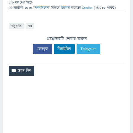
529
বার দেখা হয়েছে
22 অক্টোবর 2020
"
পদার্থবিজ্ঞান
" বিভাগে
জিজ্ঞাসা
করেছেন
Saniha
(
24,580
পয়েন্ট)
বায়ুপ্রবাহ
বস্তু
প্রশ্নোত্তরটি শেয়ার করুন
ফেসবুক
লিঙ্কইডিন
Telegram