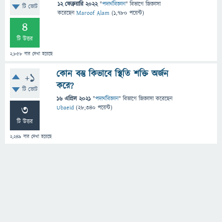
12 ফেব্রুয়ারি 2022
"
পদার্থবিজ্ঞান
" বিভাগে
জিজ্ঞাসা
টি ভোট
করেছেন
Maroof Alam
(
1,780
পয়েন্ট)
4
টি উত্তর
2,858
বার দেখা হয়েছে
কোন বস্তু কিভাবে স্থিতি শক্তি অর্জন
+1
করে?
টি ভোট
16 এপ্রিল 2021
"
পদার্থবিজ্ঞান
" বিভাগে
জিজ্ঞাসা
করেছেন
3
Ubaeid
(
28,340
পয়েন্ট)
টি উত্তর
2,249
বার দেখা হয়েছে