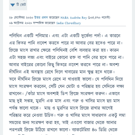
টি ভোট
28 সেপ্টেম্বর 2020
উত্তর প্রদান
করেছেন
HABA Audrita Roy
(
105,570
পয়েন্ট)
09 অক্টোবর 2020
সম্পাদিত
করেছেন
Sadia Chowdhury
পলিথিন একটি পলিমার। এবং এটা একটি দুর্ভেদ্য পর্দা। এ কারনে
এর ভিতর পানি প্রবেশ করতে পারে না আবার বের হতেও পারে না।
ফ্রিজে মাংস রাখার ক্ষেত্রে পলিথিনই বেশি ব্যবহার করা হয়। কারন
এটা সহজ লভ্য এবং বাইরে কোনো রক্ত বা পানি বের হতে পারে না।
আবার বাইরের কোনো কিছু ভিতরে প্রবেশ করতে পারে না। অবশ্য
দীর্ঘদিন এই অবস্থায় রেখে দিলে খাবারের মান ক্ষুণ্ণ হতে থাকে।
তবে দীর্ঘদিন ফ্রিজে মাংস রেখে না খাওয়াই ভালো। যে পলিথিন দিয়ে
মাংস সংরক্ষণ করবেন, সেটি যেন মোটা ও পরিষ্কার হয় সেদিকে লক্ষ্য
রাখবেন। /কাঁচা মাংস অবশ্যই ডিপ ফ্রিজে সংরক্ষণ করুন। এভাবে
মাছ দুই সপ্তাহ, মুরগি এক মাস এবং গরু ও খাসির মাংস ছয় মাস
পর্যন্ত ভালো থাকে। মাছ ও মুরগির মাংস ফ্রিজে রাখার আগেই
পরিষ্কার করে নেওয়া উচিত। গরু ও খাসির মাংস সাধারণত একটু লম্বা
সময়ের জন্য সংরক্ষণ করা হয়, তাই এগুলো বাজার থেকে আনার
পরপরই ফ্রিজে উঠিয়ে রাখলে ভালো। ব্যাকটেরিয়া ৪০ ডিগ্রি থেকে