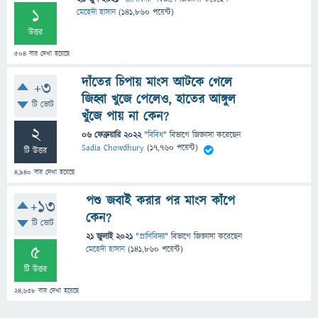
1
মেহেদী হাসান
(
141,860
পয়েন্ট)
উত্তর
504
বার দেখা হয়েছে
দাঁতের চিপায় মাংস আটকে গেলে
+3
জিহ্বা খুজে পেলেও, হাতের আঙ্গুল
টি ভোট
খুঁজে পায় না কেন?
2
06 ফেব্রুয়ারি 2022
"
বিবিধ
" বিভাগে
জিজ্ঞাসা
করেছেন
Sadia Chowdhury
(
17,760
পয়েন্ট)
টি উত্তর
4,940
বার দেখা হয়েছে
পশু জবাই করার পর মাংস কাঁপে
+13
কেন?
টি ভোট
21 জুলাই 2021
"
প্রাণিবিদ্যা
" বিভাগে
জিজ্ঞাসা
করেছেন
5
মেহেদী হাসান
(
141,860
পয়েন্ট)
টি উত্তর
24,638
বার দেখা হয়েছে