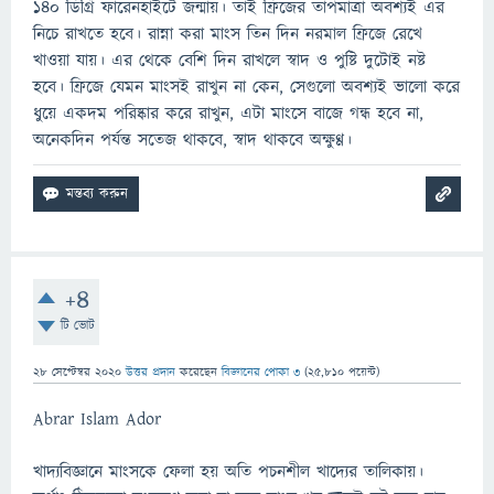
১৪০ ডিগ্রি ফারেনহাইটে জন্মায়। তাই ফ্রিজের তাপমাত্রা অবশ্যই এর
নিচে রাখতে হবে। রান্না করা মাংস তিন দিন নরমাল ফ্রিজে রেখে
খাওয়া যায়। এর থেকে বেশি দিন রাখলে স্বাদ ও পুষ্টি দুটোই নষ্ট
হবে। ফ্রিজে যেমন মাংসই রাখুন না কেন, সেগুলো অবশ্যই ভালো করে
ধুয়ে একদম পরিষ্কার করে রাখুন, এটা মাংসে বাজে গন্ধ হবে না,
অনেকদিন পর্যন্ত সতেজ থাকবে, স্বাদ থাকবে অক্ষুণ্ণ।
+4
টি ভোট
28 সেপ্টেম্বর 2020
উত্তর প্রদান
করেছেন
বিজ্ঞানের পোকা ৩
(
25,810
পয়েন্ট)
Abrar Islam Ador
খাদ্যবিজ্ঞানে মাংসকে ফেলা হয় অতি পচনশীল খাদ্যের তালিকায়।