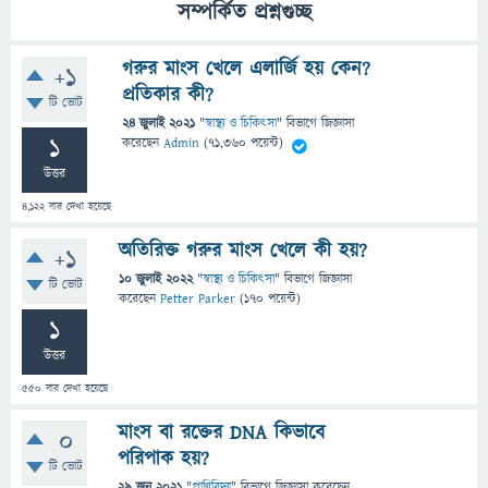
সম্পর্কিত প্রশ্নগুচ্ছ
গরুর মাংস খেলে এলার্জি হয় কেন?
+1
প্রতিকার কী?
টি ভোট
24 জুলাই 2021
"
স্বাস্থ্য ও চিকিৎসা
" বিভাগে
জিজ্ঞাসা
1
করেছেন
Admin
(
71,360
পয়েন্ট)
উত্তর
4,122
বার দেখা হয়েছে
অতিরিক্ত গরুর মাংস খেলে কী হয়?
+1
10 জুলাই 2022
"
স্বাস্থ্য ও চিকিৎসা
" বিভাগে
জিজ্ঞাসা
টি ভোট
করেছেন
Petter Parker
(
170
পয়েন্ট)
1
উত্তর
550
বার দেখা হয়েছে
মাংস বা রক্তের DNA কিভাবে
0
পরিপাক হয়?
টি ভোট
29 জুন 2021
"
প্রাণিবিদ্যা
" বিভাগে
জিজ্ঞাসা
করেছেন