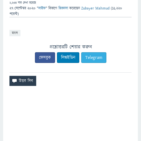
2,234
বার দেখা হয়েছে
27 সেপ্টেম্বর 2020
"
লাইফ
" বিভাগে
জিজ্ঞাসা
করেছেন
Zubayer Mahmud
(
11,220
পয়েন্ট)
মাংস
প্রশ্নোত্তরটি শেয়ার করুন
ফেসবুক
লিঙ্কইডিন
Telegram