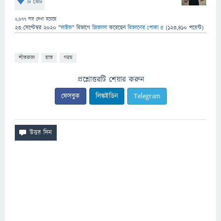
টি ভোট
2,677
বার দেখা হয়েছে
23 সেপ্টেম্বর 2020
"
লাইফ
" বিভাগে
জিজ্ঞাসা
করেছেন
বিজ্ঞানের পোকা ৫
(
123,410
পয়েন্ট)
শীতকাল
হাত
গরম
প্রশ্নোত্তরটি শেয়ার করুন
ফেসবুক
লিঙ্কইডিন
Telegram