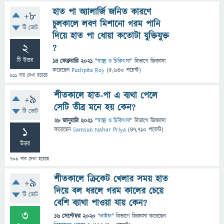
হাত পা অ্যালার্জি জনিত কারণে
+8
চুলকালে লবণ মিশানো গরম পানি
টি ভোট
দিয়ে হাত পা ধোয়া কতোটা যুক্তিযুক্ত
2
?
টি উত্তর
14 ফেব্রুয়ারি 2021
"
স্বাস্থ্য ও চিকিৎসা
" বিভাগে
জিজ্ঞাসা
করেছেন
Pushpita Roy
(
5,630
পয়েন্ট)
911
বার দেখা হয়েছে
শীতকালে হাত-পা এ ব্যথা পেলে
+9
সেটি তীব্র মনে হয় কেন?
টি ভোট
28 জানুয়ারি 2021
"
স্বাস্থ্য ও চিকিৎসা
" বিভাগে
জিজ্ঞাসা
1
করেছেন
Samsun Nahar Priya
(
47,710
পয়েন্ট)
উত্তর
709
বার দেখা হয়েছে
শীতকালে ক্রিকেট খেলার সময় হাত
+9
দিয়ে বল ধরলে গরম কালের চেয়ে
টি ভোট
বেশি ব্যাথা পাওয়া যায় কেন?
3
16 সেপ্টেম্বর 2020
"
লাইফ
" বিভাগে
জিজ্ঞাসা
করেছেন