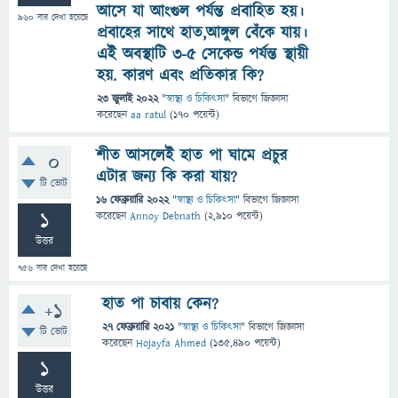
আসে যা আংগুল পর্যন্ত প্রবাহিত হয়।
960
বার দেখা হয়েছে
প্রবাহের সাথে হাত,আঙ্গুল বেঁকে যায়।
এই অবস্থাটি 3-৫ সেকেন্ড পর্যন্ত স্থায়ী
হয়. কারণ এবং প্রতিকার কি?
23 জুলাই 2022
"
স্বাস্থ্য ও চিকিৎসা
" বিভাগে
জিজ্ঞাসা
করেছেন
aa ratul
(
170
পয়েন্ট)
শীত আসলেই হাত পা ঘামে প্রচুর
0
এটার জন্য কি করা যায়?
টি ভোট
16 ফেব্রুয়ারি 2022
"
স্বাস্থ্য ও চিকিৎসা
" বিভাগে
জিজ্ঞাসা
1
করেছেন
Annoy Debnath
(
2,910
পয়েন্ট)
উত্তর
756
বার দেখা হয়েছে
হাত পা চাবায় কেন?
+1
27 ফেব্রুয়ারি 2021
"
স্বাস্থ্য ও চিকিৎসা
" বিভাগে
জিজ্ঞাসা
টি ভোট
করেছেন
Hojayfa Ahmed
(
135,490
পয়েন্ট)
1
উত্তর