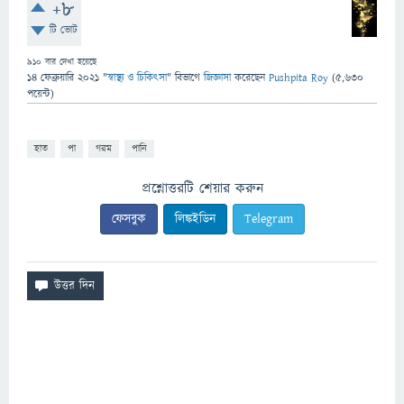
+8
টি ভোট
910
বার দেখা হয়েছে
14 ফেব্রুয়ারি 2021
"
স্বাস্থ্য ও চিকিৎসা
" বিভাগে
জিজ্ঞাসা
করেছেন
Pushpita Roy
(
5,630
পয়েন্ট)
হাত
পা
গরম
পানি
প্রশ্নোত্তরটি শেয়ার করুন
ফেসবুক
লিঙ্কইডিন
Telegram