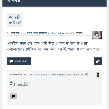
2
উত্তর
+4
টি ভোট
16 ফেব্রুয়ারি 2021
উত্তর প্রদান
করেছেন
noshin mahee
(
110,340
পয়েন্ট)
এলার্জির সময় তো গরম পানি দিয়ে গোসল না হাত লা ধোয়া
কোনোভাবেই যৌক্তিক নয়।এর ফলে এলার্জি আরও খারাপ হতে পারে।
16 ফেব্রুয়ারি 2021
মন্তব্য করা হয়েছে
করেছেন
Pushpita Roy
(
5,630
পয়েন্ট)
Thanks