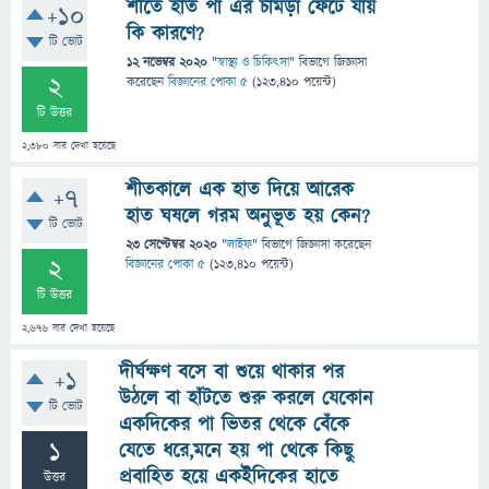
শীতে হাত পা এর চামড়া ফেঁটে যায়
+10
কি কারণে?
টি ভোট
12 নভেম্বর 2020
"
স্বাস্থ্য ও চিকিৎসা
" বিভাগে
জিজ্ঞাসা
2
করেছেন
বিজ্ঞানের পোকা ৫
(
123,410
পয়েন্ট)
টি উত্তর
2,380
বার দেখা হয়েছে
শীতকালে এক হাত দিয়ে আরেক
+7
হাত ঘষলে গরম অনুভূত হয় কেন?
টি ভোট
23 সেপ্টেম্বর 2020
"
লাইফ
" বিভাগে
জিজ্ঞাসা
করেছেন
2
বিজ্ঞানের পোকা ৫
(
123,410
পয়েন্ট)
টি উত্তর
2,676
বার দেখা হয়েছে
দীর্ঘক্ষণ বসে বা শুয়ে থাকার পর
+1
উঠলে বা হাঁটতে শুরু করলে যেকোন
টি ভোট
একদিকের পা ভিতর থেকে বেঁকে
1
যেতে ধরে,মনে হয় পা থেকে কিছু
প্রবাহিত হয়ে একইদিকের হাতে
উত্তর