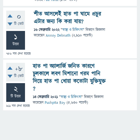
শীত আসলেই হাত পা ঘামে প্রচুর
0
এটার জন্য কি করা যায়?
টি ভোট
16 ফেব্রুয়ারি 2022
"
স্বাস্থ্য ও চিকিৎসা
" বিভাগে
জিজ্ঞাসা
1
করেছেন
Annoy Debnath
(
2,910
পয়েন্ট)
উত্তর
756
বার দেখা হয়েছে
হাত পা অ্যালার্জি জনিত কারণে
+8
চুলকালে লবণ মিশানো গরম পানি
টি ভোট
দিয়ে হাত পা ধোয়া কতোটা যুক্তিযুক্ত
2
?
টি উত্তর
14 ফেব্রুয়ারি 2021
"
স্বাস্থ্য ও চিকিৎসা
" বিভাগে
জিজ্ঞাসা
করেছেন
Pushpita Roy
(
5,630
পয়েন্ট)
911
বার দেখা হয়েছে