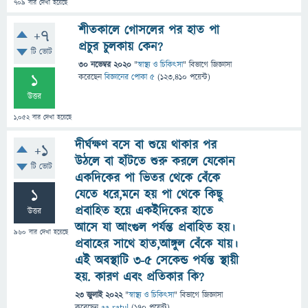
709
বার দেখা হয়েছে
শীতকালে গোসলের পর হাত পা
+7
প্রচুর চুলকায় কেন?
টি ভোট
30 নভেম্বর 2020
"
স্বাস্থ্য ও চিকিৎসা
" বিভাগে
জিজ্ঞাসা
1
করেছেন
বিজ্ঞানের পোকা ৫
(
123,410
পয়েন্ট)
উত্তর
1,052
বার দেখা হয়েছে
দীর্ঘক্ষণ বসে বা শুয়ে থাকার পর
+1
উঠলে বা হাঁটতে শুরু করলে যেকোন
টি ভোট
একদিকের পা ভিতর থেকে বেঁকে
1
যেতে ধরে,মনে হয় পা থেকে কিছু
প্রবাহিত হয়ে একইদিকের হাতে
উত্তর
আসে যা আংগুল পর্যন্ত প্রবাহিত হয়।
960
বার দেখা হয়েছে
প্রবাহের সাথে হাত,আঙ্গুল বেঁকে যায়।
এই অবস্থাটি 3-৫ সেকেন্ড পর্যন্ত স্থায়ী
হয়. কারণ এবং প্রতিকার কি?
23 জুলাই 2022
"
স্বাস্থ্য ও চিকিৎসা
" বিভাগে
জিজ্ঞাসা
করেছেন
aa ratul
(
170
পয়েন্ট)