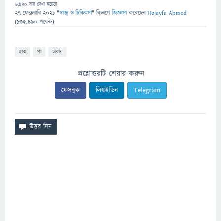
6,920
বার দেখা হয়েছে
27 ফেব্রুয়ারি 2021
"
স্বাস্থ্য ও চিকিৎসা
" বিভাগে
জিজ্ঞাসা
করেছেন
Hojayfa Ahmed
(
135,490
পয়েন্ট)
হাত
পা
চাবায়
প্রশ্নোত্তরটি শেয়ার করুন
ফেসবুক
লিঙ্কইডিন
Telegram