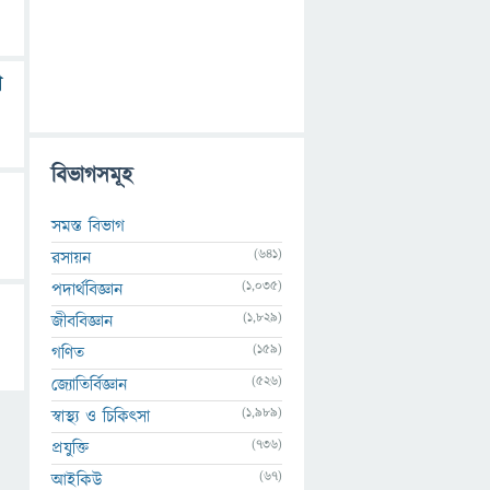
া
বিভাগসমূহ
সমস্ত বিভাগ
(641)
রসায়ন
(1,035)
পদার্থবিজ্ঞান
(1,829)
জীববিজ্ঞান
(159)
গণিত
(526)
জ্যোতির্বিজ্ঞান
(1,989)
স্বাস্থ্য ও চিকিৎসা
(736)
প্রযুক্তি
(67)
আইকিউ