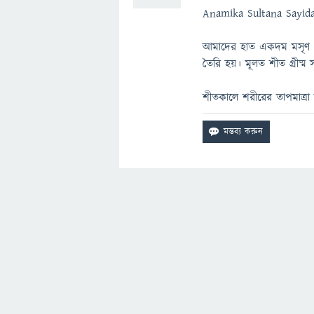
Anamika Sultana Sayida
আমাদের হাত একদম মসৃণ পৃষ
তৈরি হয়। মূলত শীত গ্রীষ্
শীতকালে শরীরের তাপমাত্রা