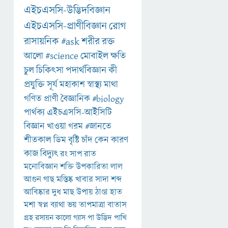
এইচএসসি-উদ্ভিদবিজ্ঞান
এইচএসসি-প্রাণীবিজ্ঞান
রোগ
রাসায়নিক
#ask
শরীর
রক্ত
আলো
#science
মোবাইল
ক্ষতি
চুল
চিকিৎসা
পদার্থবিজ্ঞান
কী
প্রযুক্তি
সূর্য
মহাকাশ
স্বাস্থ্য
মাথা
গণিত
প্রাণী
বৈজ্ঞানিক
#biology
পার্থক্য
এইচএসসি-আইসিটি
বিজ্ঞান
খাওয়া
গরম
#জানতে
শীতকাল
ডিম
বৃষ্টি
চাঁদ
কেন
কারণ
কাজ
বিদ্যুৎ
রং
সাপ
রাত
মনোবিজ্ঞান
শক্তি
উপকারিতা
লাল
আগুন
গাছ
মস্তিষ্ক
খাবার
সাদা
শব্দ
আবিষ্কার
দুধ
মাছ
উপায়
ঠাণ্ডা
হাত
মশা
স্বপ্ন
ব্যাথা
ভয়
তাপমাত্রা
বাতাস
গ্রহ
রসায়ন
কালো
গ্যাস
পা
উদ্ভিদ
পাখি