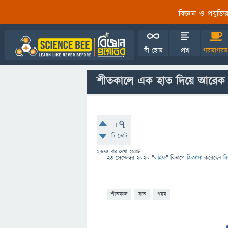
বিজ্ঞান ও প্রযুক্
বী হোম
প্রশ্ন
গরমাগরম
শীতকালে এক হাত দিয়ে আরেক 
+7
টি ভোট
2,675
বার দেখা হয়েছে
23 সেপ্টেম্বর 2020
"
লাইফ
" বিভাগে
জিজ্ঞাসা
করেছেন
ব
শীতকাল
হাত
গরম