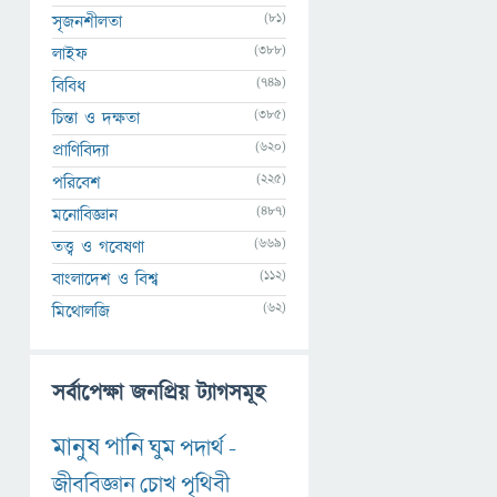
(81)
সৃজনশীলতা
(388)
লাইফ
(749)
বিবিধ
(385)
চিন্তা ও দক্ষতা
(620)
প্রাণিবিদ্যা
(225)
পরিবেশ
(487)
মনোবিজ্ঞান
(669)
তত্ত্ব ও গবেষণা
(112)
বাংলাদেশ ও বিশ্ব
(62)
মিথোলজি
সর্বাপেক্ষা জনপ্রিয় ট্যাগসমূহ
মানুষ
পানি
ঘুম
পদার্থ
-
জীববিজ্ঞান
চোখ
পৃথিবী