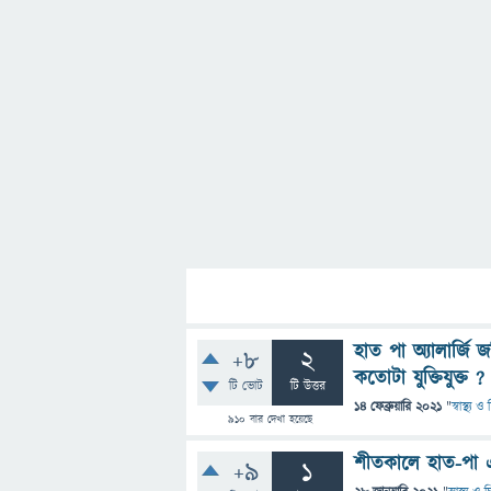
হাত পা অ্যালার্জ
+8
2
কতোটা যুক্তিযুক্ত ?
টি ভোট
টি উত্তর
14 ফেব্রুয়ারি 2021
"
স্বাস্থ্য 
910
বার দেখা হয়েছে
শীতকালে হাত-পা এ
+9
1