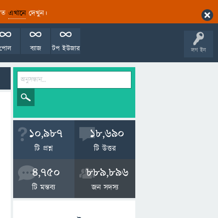
ারিত
এখানে
দেখুন।
পোল
ব্যাজ
টপ ইউজার
লগ ইন
10,987
18,690
টি প্রশ্ন
টি উত্তর
4,750
889,896
টি মন্তব্য
জন সদস্য