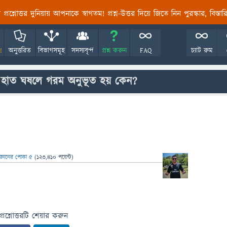
তির প্রশ্নোত্তর দুনিয়ায় আপনাকে স্বাগতম! প্রশ্ন-উত্তর দিয়ে জিতে নিন পুরস্কার, বিস্ত
!
অনুত্তরিত
বিভাগসমূহ
সদস্যবৃন্দ
প্রশ্ন করুন
FAQ
চ্যাট রুম
হাত ঘষলে গরম অনুভূত হয় কেন?
িজ্ঞানের পোকা ৫
(
123,410
পয়েন্ট)
প্রশ্নোত্তরটি শেয়ার করুন