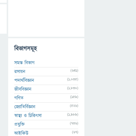
বিভাগসমূহ
সমস্ত বিভাগ
(641)
রসায়ন
(1,035)
পদার্থবিজ্ঞান
(1,830)
জীববিজ্ঞান
(159)
গণিত
(526)
জ্যোতির্বিজ্ঞান
(1,989)
স্বাস্থ্য ও চিকিৎসা
(736)
প্রযুক্তি
(67)
আইকিউ