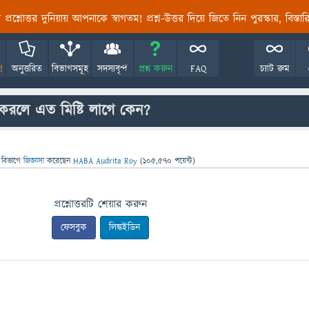
তির প্রশ্নোত্তর দুনিয়ায় আপনাকে স্বাগতম! প্রশ্ন-উত্তর দিয়ে জিতে নিন পুরস্কার, বিস্ত
!
অনুত্তরিত
বিভাগসমূহ
সদস্যবৃন্দ
প্রশ্ন করুন
FAQ
চ্যাট রুম
করলে এত মিষ্টি লাগে কেন?
 বিভাগে
জিজ্ঞাসা
করেছেন
HABA Audrita Roy
(
105,570
পয়েন্ট)
প্রশ্নোত্তরটি শেয়ার করুন
ফেসবুক
লিঙ্কইডিন