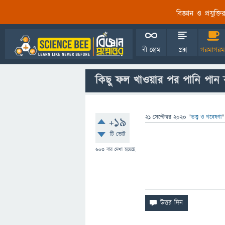
বিজ্ঞান ও প্রযুক্
বী হোম
প্রশ্ন
গরমাগরম
কিছু ফল খাওয়ার পর পানি পান 
21 সেপ্টেম্বর 2020
"
তত্ত্ব ও গবেষণা
"
+19
টি ভোট
603
বার দেখা হয়েছে