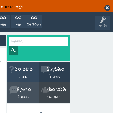
ারিত
এখানে
দেখুন।
পোল
ব্যাজ
টপ ইউজার
লগ ইন
10,989
18,690
টি প্রশ্ন
টি উত্তর
4,750
890,319
টি মন্তব্য
জন সদস্য