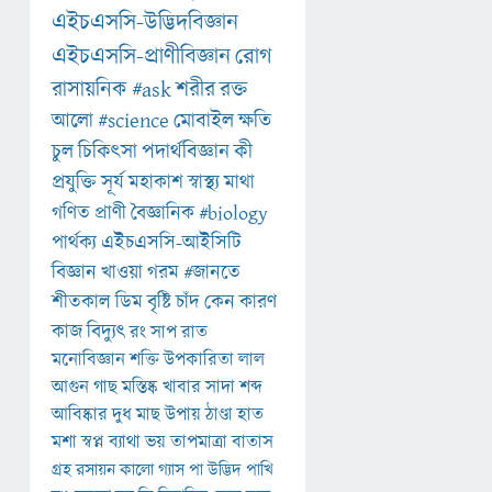
এইচএসসি-উদ্ভিদবিজ্ঞান
এইচএসসি-প্রাণীবিজ্ঞান
রোগ
রাসায়নিক
#ask
শরীর
রক্ত
আলো
#science
মোবাইল
ক্ষতি
চুল
চিকিৎসা
পদার্থবিজ্ঞান
কী
প্রযুক্তি
সূর্য
মহাকাশ
স্বাস্থ্য
মাথা
গণিত
প্রাণী
বৈজ্ঞানিক
#biology
পার্থক্য
এইচএসসি-আইসিটি
বিজ্ঞান
খাওয়া
গরম
#জানতে
শীতকাল
ডিম
বৃষ্টি
চাঁদ
কেন
কারণ
কাজ
বিদ্যুৎ
রং
সাপ
রাত
মনোবিজ্ঞান
শক্তি
উপকারিতা
লাল
আগুন
গাছ
মস্তিষ্ক
খাবার
সাদা
শব্দ
আবিষ্কার
দুধ
মাছ
উপায়
ঠাণ্ডা
হাত
মশা
স্বপ্ন
ব্যাথা
ভয়
তাপমাত্রা
বাতাস
গ্রহ
রসায়ন
কালো
গ্যাস
পা
উদ্ভিদ
পাখি