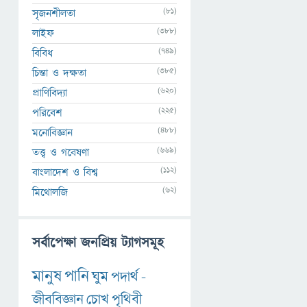
(81)
সৃজনশীলতা
(388)
লাইফ
(749)
বিবিধ
(385)
চিন্তা ও দক্ষতা
(620)
প্রাণিবিদ্যা
(225)
পরিবেশ
(488)
মনোবিজ্ঞান
(669)
তত্ত্ব ও গবেষণা
(112)
বাংলাদেশ ও বিশ্ব
(62)
মিথোলজি
সর্বাপেক্ষা জনপ্রিয় ট্যাগসমূহ
মানুষ
পানি
ঘুম
পদার্থ
-
জীববিজ্ঞান
চোখ
পৃথিবী