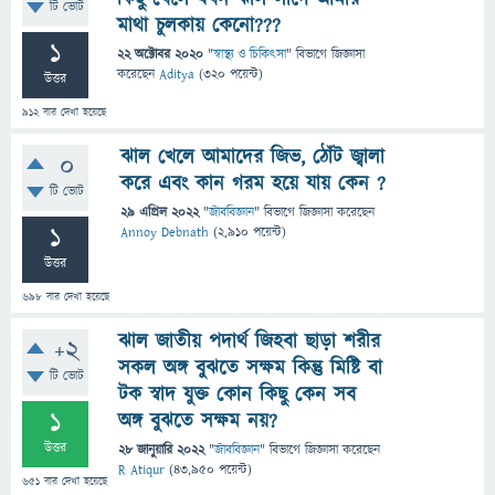
টি ভোট
মাথা চুলকায় কেনো???
1
22 অক্টোবর 2020
"
স্বাস্থ্য ও চিকিৎসা
" বিভাগে
জিজ্ঞাসা
করেছেন
Aditya
(
320
পয়েন্ট)
উত্তর
912
বার দেখা হয়েছে
ঝাল খেলে আমাদের জিভ, ঠোঁট জ্বালা
0
করে এবং কান গরম হয়ে যায় কেন ?
টি ভোট
29 এপ্রিল 2022
"
জীববিজ্ঞান
" বিভাগে
জিজ্ঞাসা
করেছেন
1
Annoy Debnath
(
2,910
পয়েন্ট)
উত্তর
698
বার দেখা হয়েছে
ঝাল জাতীয় পদার্থ জিহবা ছাড়া শরীর
+2
সকল অঙ্গ বুঝতে সক্ষম কিন্তু মিষ্টি বা
টি ভোট
টক স্বাদ যুক্ত কোন কিছু কেন সব
1
অঙ্গ বুঝতে সক্ষম নয়?
উত্তর
28 জানুয়ারি 2022
"
জীববিজ্ঞান
" বিভাগে
জিজ্ঞাসা
করেছেন
R Atiqur
(
43,950
পয়েন্ট)
651
বার দেখা হয়েছে