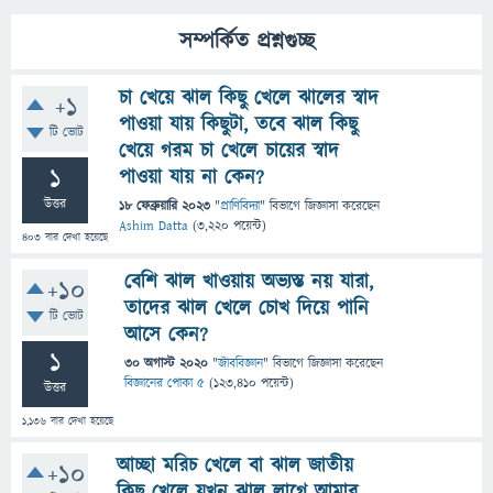
সম্পর্কিত প্রশ্নগুচ্ছ
চা খেয়ে ঝাল কিছু খেলে ঝালের স্বাদ
+1
পাওয়া যায় কিছুটা, তবে ঝাল কিছু
টি ভোট
খেয়ে গরম চা খেলে চায়ের স্বাদ
1
পাওয়া যায় না কেন?
উত্তর
18 ফেব্রুয়ারি 2023
"
প্রাণিবিদ্যা
" বিভাগে
জিজ্ঞাসা
করেছেন
Ashim Datta
(
3,220
পয়েন্ট)
403
বার দেখা হয়েছে
বেশি ঝাল খাওয়ায় অভ্যস্ত নয় যারা,
+10
তাদের ঝাল খেলে চোখ দিয়ে পানি
টি ভোট
আসে কেন?
1
30 অগাস্ট 2020
"
জীববিজ্ঞান
" বিভাগে
জিজ্ঞাসা
করেছেন
বিজ্ঞানের পোকা ৫
(
123,410
পয়েন্ট)
উত্তর
1,136
বার দেখা হয়েছে
আচ্ছা মরিচ খেলে বা ঝাল জাতীয়
+10
কিছু খেলে যখন ঝাল লাগে আমার