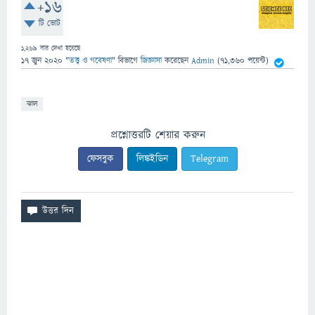
+16
টি ভোট
1,269
বার দেখা হয়েছে
17 জুন 2020
"
তত্ত্ব ও গবেষণা
" বিভাগে
জিজ্ঞাসা
করেছেন
Admin
(
71,360
পয়েন্ট)
ঝাল
প্রশ্নোত্তরটি শেয়ার করুন
ফেসবুক
লিঙ্কইডিন
Telegram