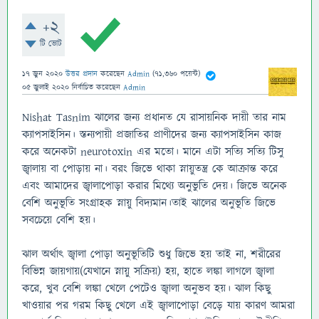
+2
টি ভোট
17 জুন 2020
উত্তর প্রদান
করেছেন
Admin
(
71,360
পয়েন্ট)
05 জুলাই 2020
নির্বাচিত
করেছেন
Admin
Nishat Tasnim ঝালের জন্য প্রধানত যে রাসায়নিক দায়ী তার নাম
ক্যাপসাইসিন। স্তন্যপায়ী প্রজাতির প্রাণীদের জন্য ক্যাপসাইসিন কাজ
করে অনেকটা neurotoxin এর মতো। মানে এটা সত্যি সত্যি টিসু
জ্বালায় বা পোড়ায় না। বরং জিভে থাকা স্নায়ুতন্ত্র কে আক্রান্ত করে
এবং আমাদের জ্বালাপোড়া করার মিথ্যে অনুভুতি দেয়। জিভে অনেক
বেশি অনুভূতি সংগ্রাহক স্নায়ু বিদ্যমান।তাই ঝালের অনুভূতি জিভে
সবচেয়ে বেশি হয়।
ঝাল অর্থাৎ জ্বালা পোড়া অনুভূতিটি শুধু জিভে হয় তাই না, শরীরের
বিভিন্ন জায়গায়(যেখানে স্নায়ু সক্রিয়) হয়, হাতে লঙ্কা লাগলে জ্বালা
করে, খুব বেশি লঙ্কা খেলে পেটেও জ্বালা অনুভব হয়। ঝাল কিছু
খাওয়ার পর গরম কিছু খেলে এই জ্বালাপোড়া বেড়ে যায় কারণ আমরা