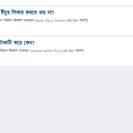
ইঁদুর শিকার করতে চায় না?
ান
" বিভাগে
জিজ্ঞাসা
করেছেন
Hasan Rizvy Pranto
(
39,270
পয়েন্ট)
াটাকাটি করে কেন?
বিভাগে
জিজ্ঞাসা
করেছেন
Samsun Nahar Priya
(
47,710
পয়েন্ট)