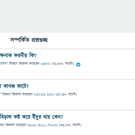
সম্পর্কিত প্রশ্নগুচ্ছ
ক্ষনাক করনীয় কি?
গবেষণা
" বিভাগে
জিজ্ঞাসা
করেছেন
Admin
(
71,360
পয়েন্ট)
বা কাগজ কাটে?
" বিভাগে
জিজ্ঞাসা
করেছেন
Subrata Saha
(
15,210
পয়েন্ট)
ড়াল কষ্ট করে ইঁদুর খায় কেন?
ভাগে
জিজ্ঞাসা
করেছেন
Hasan Rizvy Pranto
(
39,270
পয়েন্ট)