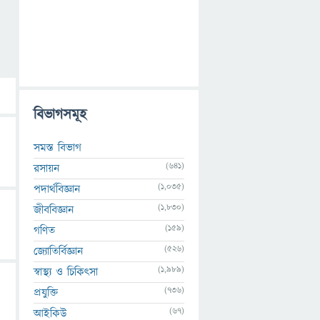
বিভাগসমূহ
সমস্ত বিভাগ
(641)
রসায়ন
(1,035)
পদার্থবিজ্ঞান
(1,830)
জীববিজ্ঞান
(159)
গণিত
(526)
জ্যোতির্বিজ্ঞান
(1,989)
স্বাস্থ্য ও চিকিৎসা
(736)
প্রযুক্তি
(67)
আইকিউ