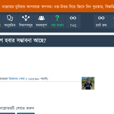
তির প্রশ্নোত্তর দুনিয়ায় আপনাকে স্বাগতম! প্রশ্ন-উত্তর দিয়ে জিতে নিন পুরস্কার, বিস্ত
!
অনুত্তরিত
বিভাগসমূহ
সদস্যবৃন্দ
প্রশ্ন করুন
FAQ
চ্যাট রুম
 হবার সম্ভাবনা আছে?
করেছেন
বিজ্ঞানের পোকা ৫
(
123,410
পয়েন্ট)
প্রশ্নোত্তরটি শেয়ার করুন