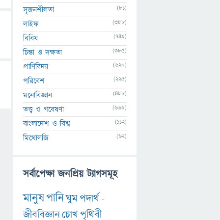
(81)
সৃজনশীলতা
(388)
লাইফ
(749)
বিবিধ
(385)
চিন্তা ও দক্ষতা
(620)
প্রাণিবিদ্যা
(225)
পরিবেশ
(488)
মনোবিজ্ঞান
(669)
তত্ত্ব ও গবেষণা
(112)
বাংলাদেশ ও বিশ্ব
(62)
মিথোলজি
সর্বাপেক্ষা জনপ্রিয় ট্যাগসমূহ
মানুষ
পানি
ঘুম
পদার্থ
-
জীববিজ্ঞান
চোখ
পৃথিবী