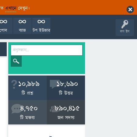
ারিত
এখানে
দেখুন।
পোল
ব্যাজ
টপ ইউজার
লগ ইন
10,989
18,690
টি প্রশ্ন
টি উত্তর
4,750
890,415
টি মন্তব্য
জন সদস্য