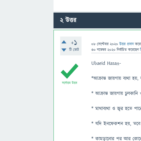
2
উত্তর
+1
08 সেপ্টেম্বর 2020
উত্তর প্রদান
করে
টি ভোট
30 নভেম্বর 2020
নির্বাচিত
করেছেন
Ubaeid Hasan-
*আক্রান্ত জায়গায় ব্যথা হয়,
সর্বোত্তম উত্তর
* আক্রান্ত জায়গায় চুলকানি
* মাথাব্যথা ও জ্বর হতে পার
* যদি ইনফেকশন হয়, তবে আ
* কামড়ানোর পর আর কোনো জ