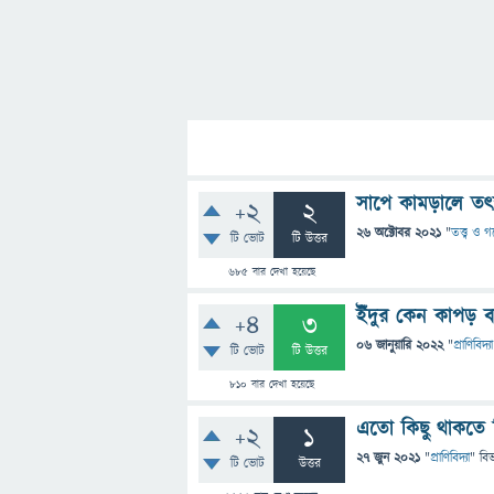
সাপে কামড়ালে তৎ
+2
2
26 অক্টোবর 2021
"
তত্ত্ব ও 
টি ভোট
টি উত্তর
685
বার দেখা হয়েছে
ইঁদুর কেন কাপড় 
+4
3
06 জানুয়ারি 2022
"
প্রাণিবিদ্যা
টি ভোট
টি উত্তর
810
বার দেখা হয়েছে
এতো কিছু থাকতে বি
+2
1
27 জুন 2021
"
প্রাণিবিদ্যা
" বি
টি ভোট
উত্তর