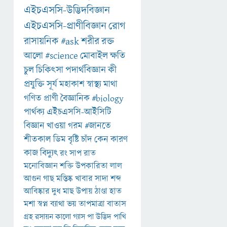
এইচএসসি-উদ্ভিদবিজ্ঞান
এইচএসসি-প্রাণীবিজ্ঞান
রোগ
রাসায়নিক
#ask
শরীর
রক্ত
আলো
#science
মোবাইল
ক্ষতি
চুল
চিকিৎসা
পদার্থবিজ্ঞান
কী
প্রযুক্তি
সূর্য
মহাকাশ
স্বাস্থ্য
মাথা
গণিত
প্রাণী
বৈজ্ঞানিক
#biology
পার্থক্য
এইচএসসি-আইসিটি
বিজ্ঞান
খাওয়া
গরম
#জানতে
শীতকাল
ডিম
বৃষ্টি
চাঁদ
কেন
কারণ
কাজ
বিদ্যুৎ
রং
সাপ
রাত
মনোবিজ্ঞান
শক্তি
উপকারিতা
লাল
আগুন
গাছ
মস্তিষ্ক
খাবার
সাদা
শব্দ
আবিষ্কার
দুধ
মাছ
উপায়
ঠাণ্ডা
হাত
মশা
স্বপ্ন
ব্যাথা
ভয়
তাপমাত্রা
বাতাস
গ্রহ
রসায়ন
কালো
গ্যাস
পা
উদ্ভিদ
পাখি