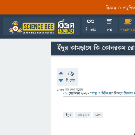
বিজ্ঞান ও প্রযুক্
বী হোম
প্রশ্ন
গরমাগরম
ইঁদুর কামড়ালে কি কোনরকম রোগ
+9
টি ভোট
1,233
বার দেখা হয়েছে
08 সেপ্টেম্বর 2020
"
স্বাস্থ্য ও চিকিৎসা
" বিভাগে
জিজ্ঞাসা
ইঁদুর
কামড়ানো
রোগ