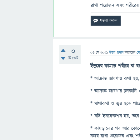
রাখা প্রয়োজন এবং শরীরের 
0
05 মে 2021
উত্তর প্রদান
করেছেন
মে
টি ভোট
ইঁদুরের
কামড়ে
শরীরে
যা
ঘ
* আক্রান্ত জায়গায় ব্যথা হয়
* আক্রান্ত জায়গায় চুলকানি
* মাথাব্যথা ও জ্বর হতে পার
* যদি ইনফেকশন হয়, তবে আ
* কামড়ানোর পর আর কোনো জট
নজর রাখা প্রয়োজন এবং শরী