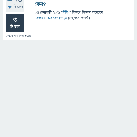
+6
কেন?
টি ভোট
05 ফেব্রুয়ারি 2021
"
বিবিধ
" বিভাগে
জিজ্ঞাসা
করেছেন
3
Samsun Nahar Priya
(
47,710
পয়েন্ট)
টি উত্তর
2,321
বার দেখা হয়েছে