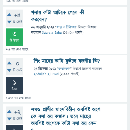
409
বার দেখা হয়েছে
গলায় কাঁটা আটকে গেলে কী
+4
করবেন?
টি ভোট
06 জানুয়ারি 2022
"
স্বাস্থ্য ও চিকিৎসা
" বিভাগে
জিজ্ঞাসা
3
করেছেন
Subrata Saha
(
15,210
পয়েন্ট)
টি উত্তর
734
বার দেখা হয়েছে
শিং মাছের কাটা ফুটলে করণীয় কি?
0
27 ডিসেম্বর 2021
"
জীববিজ্ঞান
" বিভাগে
জিজ্ঞাসা
করেছেন
টি ভোট
Abdullah Al Fuad
(
2,990
পয়েন্ট)
1
উত্তর
9,375
বার দেখা হয়েছে
সমস্ত প্রাণীর মাংসবিহীন অবশিষ্ট অংশ
+2
কে বলা হয় কঙ্কাল। তবে মাছের
টি ভোট
অবশিষ্ট অংশকে কাঁটা বলা হয় কেন