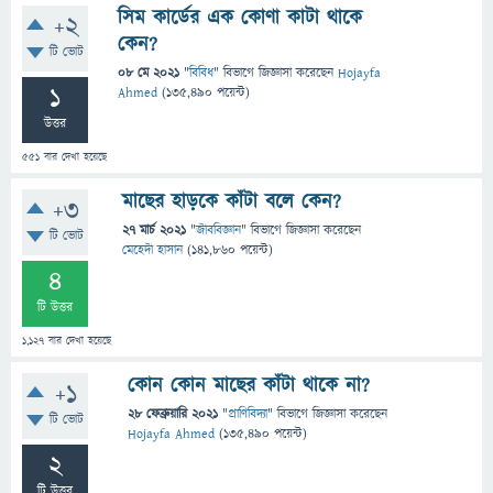
সিম কার্ডের এক কোণা কাটা থাকে
+2
কেন?
টি ভোট
08 মে 2021
"
বিবিধ
" বিভাগে
জিজ্ঞাসা
করেছেন
Hojayfa
1
Ahmed
(
135,490
পয়েন্ট)
উত্তর
551
বার দেখা হয়েছে
মাছের হাড়কে কাঁটা বলে কেন?
+3
27 মার্চ 2021
"
জীববিজ্ঞান
" বিভাগে
জিজ্ঞাসা
করেছেন
টি ভোট
মেহেদী হাসান
(
141,860
পয়েন্ট)
4
টি উত্তর
1,127
বার দেখা হয়েছে
কোন কোন মাছের কাঁটা থাকে না?
+1
28 ফেব্রুয়ারি 2021
"
প্রাণিবিদ্যা
" বিভাগে
জিজ্ঞাসা
করেছেন
টি ভোট
Hojayfa Ahmed
(
135,490
পয়েন্ট)
2
টি উত্তর