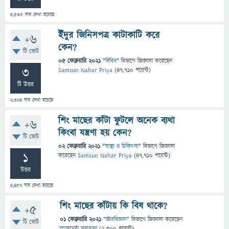
4,535
বার দেখা হয়েছে
ইঁদুর জিনিসপত্র কাটাকাটি করে
+6
কেন?
টি ভোট
05 ফেব্রুয়ারি 2021
"
বিবিধ
" বিভাগে
জিজ্ঞাসা
করেছেন
3
Samsun Nahar Priya
(
47,710
পয়েন্ট)
টি উত্তর
2,324
বার দেখা হয়েছে
শিং মাছের কাঁটা ফুটলে অনেক ব্যথা
+6
কিংবা যন্ত্রণা হয় কেন?
টি ভোট
02 ফেব্রুয়ারি 2021
"
স্বাস্থ্য ও চিকিৎসা
" বিভাগে
জিজ্ঞাসা
1
করেছেন
Samsun Nahar Priya
(
47,710
পয়েন্ট)
উত্তর
4,457
বার দেখা হয়েছে
শিং মাছের কাঁটায় কি বিষ থাকে?
+5
01 ফেব্রুয়ারি 2021
"
জীববিজ্ঞান
" বিভাগে
জিজ্ঞাসা
করেছেন
টি ভোট
আজমেরী সুলতানা
(
2,300
পয়েন্ট)