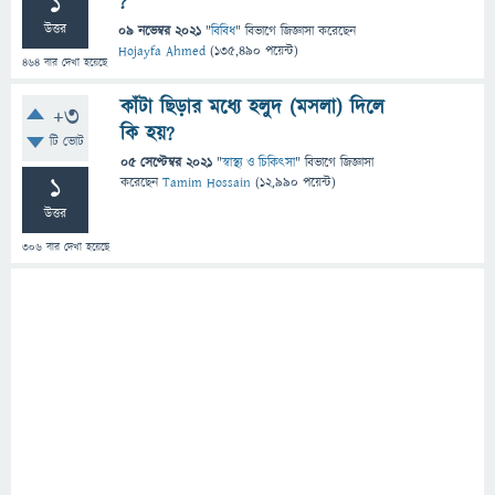
1
?
উত্তর
09 নভেম্বর 2021
"
বিবিধ
" বিভাগে
জিজ্ঞাসা
করেছেন
Hojayfa Ahmed
(
135,490
পয়েন্ট)
464
বার দেখা হয়েছে
কাঁটা ছিড়ার মধ্যে হলুদ (মসলা) দিলে
+3
কি হয়?
টি ভোট
05 সেপ্টেম্বর 2021
"
স্বাস্থ্য ও চিকিৎসা
" বিভাগে
জিজ্ঞাসা
1
করেছেন
Tamim Hossain
(
12,990
পয়েন্ট)
উত্তর
306
বার দেখা হয়েছে