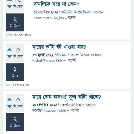
+3
বামদিকে ঘরে না কেন?
টি ভোট
14 সেপ্টেম্বর 2022
"
আইকিউ
" বিভাগে
জিজ্ঞাসা
করেছেন
2
ʏᴀꜱɪɴ ᴀʀᴀꜰᴀᴛ Sᴄ͢͢͢
(
630
পয়েন্ট)
টি উত্তর
1,487
বার দেখা হয়েছে
মাছের কাঁটা কী খাওয়া যায়?
0
06 জুলাই 2022
"
জীববিজ্ঞান
" বিভাগে
জিজ্ঞাসা
করেছেন
টি ভোট
Nishat Tasnim
(
7,950
পয়েন্ট)
1
উত্তর
706
বার দেখা হয়েছে
মাছে কেন অসংখ্য সূক্ষ্ম কাঁটা থাকে?
0
19 ফেব্রুয়ারি 2022
"
সৃজনশীলতা
" বিভাগে
জিজ্ঞাসা
টি ভোট
করেছেন
Anupom
(
15,280
পয়েন্ট)
2
টি উত্তর