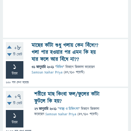
মাছের কাঁটা শুধু গলায় কেন বিঁধে??
+8
গলা পার হওয়ার পর এমন কি হয়
টি ভোট
যার ফলে আর বিঁধে না??
1
31 জানুয়ারি 2021
"
বিবিধ
" বিভাগে
জিজ্ঞাসা
করেছেন
Samsun Nahar Priya
(
47,710
পয়েন্ট)
উত্তর
620
বার দেখা হয়েছে
শরীরে মাছ কিংবা ফল/ফুলের কাঁটা
+7
ফুটলে কি হয়?
টি ভোট
27 জানুয়ারি 2021
"
স্বাস্থ্য ও চিকিৎসা
" বিভাগে
জিজ্ঞাসা
1
করেছেন
Samsun Nahar Priya
(
47,710
পয়েন্ট)
উত্তর