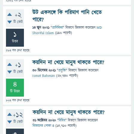
2,051
বার দেখা হয়েছে
উট একসঙ্গে কি পরিমাণ পানি খেতে
+2
পারে?
টি ভোট
14 জুন 2021
"
প্রাণিবিদ্যা
" বিভাগে
জিজ্ঞাসা
করেছেন
MD
1
Shoriful Islam
(
190
পয়েন্ট)
উত্তর
584
বার দেখা হয়েছে
কয়দিন না খেয়ে মানুষ থাকতে পারে?
+1
30 ডিসেম্বর 2021
"
প্রযুক্তি
" বিভাগে
জিজ্ঞাসা
করেছেন
টি ভোট
Ismot Rahman
(
28,740
পয়েন্ট)
4
টি উত্তর
804
বার দেখা হয়েছে
কয়দিন না খেয়ে মানুষ থাকতে পারে?
+12
31 অক্টোবর 2020
"
বিবিধ
" বিভাগে
জিজ্ঞাসা
করেছেন
টি ভোট
বিজ্ঞানের পোকা ৪
(
15,710
পয়েন্ট)