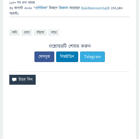
1,137
বার দেখা হয়েছে
31 অগাস্ট 2020
"
প্রাণিবিদ্যা
" বিভাগে
জিজ্ঞাসা
করেছেন
RakibHossainSajib
(
32,140
পয়েন্ট)
পানি
খেয়ে
বাঁচতে
পারে
প্রশ্নোত্তরটি শেয়ার করুন
ফেসবুক
লিঙ্কইডিন
Telegram