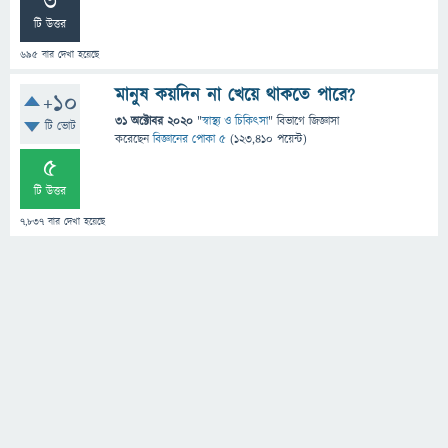
3
টি উত্তর
695
বার দেখা হয়েছে
মানুষ কয়দিন না খেয়ে থাকতে পারে?
+10
31 অক্টোবর 2020
"
স্বাস্থ্য ও চিকিৎসা
" বিভাগে
জিজ্ঞাসা
টি ভোট
করেছেন
বিজ্ঞানের পোকা ৫
(
123,410
পয়েন্ট)
5
টি উত্তর
7,837
বার দেখা হয়েছে