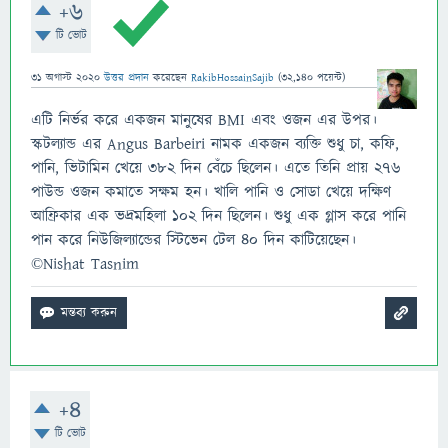
+6
টি ভোট
31 অগাস্ট 2020
উত্তর প্রদান
করেছেন
RakibHossainSajib
(
32,140
পয়েন্ট)
এটি নির্ভর করে একজন মানুষের BMI এবং ওজন এর উপর।
স্কটল্যান্ড এর Angus Barbeiri নামক একজন ব্যক্তি শুধু চা, কফি,
পানি, ভিটামিন খেয়ে ৩৮২ দিন বেঁচে ছিলেন। এতে তিনি প্রায় ২৭৬
পাউন্ড ওজন কমাতে সক্ষম হন। খালি পানি ও সোডা খেয়ে দক্ষিণ
আফ্রিকার এক ভদ্রমহিলা ১০২ দিন ছিলেন। শুধু এক গ্লাস করে পানি
পান করে নিউজিল্যান্ডের স্টিভেন টেল ৪০ দিন কাটিয়েছেন।
©Nishat Tasnim
+4
টি ভোট