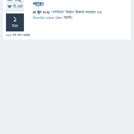
+2
পারে?
টি ভোট
14 জুন 2021
"
প্রাণিবিদ্যা
" বিভাগে
জিজ্ঞাসা
করেছেন
MD
1
Shoriful Islam
(
190
পয়েন্ট)
উত্তর
585
বার দেখা হয়েছে