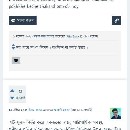
pokhkhe beche thaka shomvob noy
01 নভেম্বর 2020
মন্তব্য করা হয়েছে
করেছেন
Rita Saha
(
1,390
পয়েন্ট)
দয়া করে ব্যাখ্যা দিবেন ৷ বাংলিশে না বলাই উত্তম ৷
0
টি ভোট
25 এপ্রিল 2021
উত্তর প্রদান
করেছেন
মেহেদী হাসান
(
141,860
পয়েন্ট)
এটি মূলত নির্ভর করে একজনের স্বাস্থ্য, পারিপার্শ্বিক অবস্থা,
শরীরের পানির চাহিদা এবং অন্যান্য বিভিন্ন জিনিসের উপর, যেমন উষ্ণ