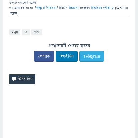
7,839
বার দেখা হয়েছে
31 অক্টোবর 2020
"
স্বাস্থ্য ও চিকিৎসা
" বিভাগে
জিজ্ঞাসা
করেছেন
বিজ্ঞানের পোকা ৫
(
123,410
পয়েন্ট)
মানুষ
না
খেয়ে
প্রশ্নোত্তরটি শেয়ার করুন
ফেসবুক
লিঙ্কইডিন
Telegram