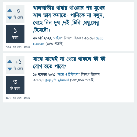
ঝালজাতীয় খাবার খাওয়ার পর মুখের
0
ঝাল ভাব কমাতে- পানিকে না বলুন,
টি ভোট
বেছে নিন দুধ ,দই ,চিনি ,মধু,লেবু
1
,টমেটো।
উত্তর
20 মার্চ 2022
"
লাইফ
" বিভাগে
জিজ্ঞাসা
করেছেন
Galib
Hassan
(
350
পয়েন্ট)
799
বার দেখা হয়েছে
মাঝে মাঝেই না খেয়ে থাকলে কী কী
+1
রোগ হতে পারে?
টি ভোট
19 নভেম্বর 2021
"
স্বাস্থ্য ও চিকিৎসা
" বিভাগে
জিজ্ঞাসা
3
করেছেন
Hojayfa Ahmed
(
135,490
পয়েন্ট)
টি উত্তর
486
বার দেখা হয়েছে