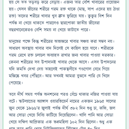
হয় সে তত তড়বড় করে বেড়ায়। এজন্য তার বেশি খাবারের প্রয়োজন
হয়। যেসব জীবের শরীরে গরম রক্ত থাকে (মাছ, সাপ এদের হয় ঠাণ্ডা
রক্ত) তাদের শরীরে খাবার খুব দ্রুত ফুরিয়ে যায়। কুকুর বিশ দিন
পর্যন্ত না খেয়ে থাকতে পারলেও ছারপোকা জাতীয় জীবেরা
বছরখানেকেরও বেশি সময় না খেয়ে কাটাতে পারে।
মানুষের পক্ষে কিন্তু শরীরের অভ্যন্তরে খাবার সঞ্চয় করা সম্ভব নয়।
সাধারণ অবস্থায় খাবার বাদ দিলেই সে কাহিল হয়ে যাবে। শরীরকে
গরম রেখে রক্ত চলাচল অব্যাহত রাখার জন্য খাবার পাওয়া দরকার।
কেননা শরীরের সব উপাদানই খাবার থেকে আসে। এসব উপাদনের
যদি কমতি দেখা দেয় তাহলেই পাকস্থলীতে গণ্ডগোল বেধে গিয়ে
মস্তিষ্কে খবর পৌঁছবে। আর তখনই আমরা বুঝতে পারি যে খিদে
পেয়েছে।
তবে দীর্ঘ সময় পর্যন্ত অনশনের পরও বেঁচে থাকার নজির পাওয়া যায়
বটে। স্কটল্যান্ডের অ্যাঙ্গাস ওয়ারভিয়ের্ন নামের একজন ১৯৬৫ সালের
জুন থেকে ১৯৬৬’র জুলাই পর্যন্ত দীর্ঘ ৩৮২ দিন শুধু চা, কফি, জল
আর সোডা খেয়ে দিব্যি কাটিয়ে দিয়েছিলেন। খালি পানি আর সোডা
খেয়ে দক্ষিণ আফ্রিকার এক ভদ্রমহিলা ১০২ দিন ছিলেন। শুধু এক