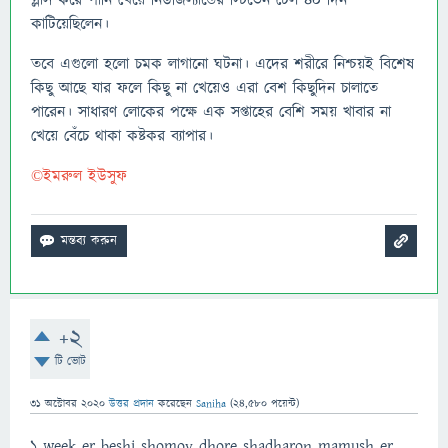
গ্লাস করে পানি খেয়ে নিউজিল্যান্ডের স্টিভেন টেল ৪০ দিন
কাটিয়েছিলেন।
তবে এগুলো হলো চমক লাগানো ঘটনা। এদের শরীরে নিশ্চয়ই বিশেষ
কিছু আছে যার ফলে কিছু না খেয়েও এরা বেশ কিছুদিন চালাতে
পারেন। সাধারণ লোকের পক্ষে এক সপ্তাহের বেশি সময় খাবার না
খেয়ে বেঁচে থাকা কষ্টকর ব্যাপার।
©ইমরুল ইউসুফ
+2
টি ভোট
31 অক্টোবর 2020
উত্তর প্রদান
করেছেন
Saniha
(
24,580
পয়েন্ট)
1 week er beshi shomoy dhore shadharon mamush er