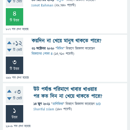
30 ডিসেম্বর 2021
"
প্রযুক্তি
" বিভাগে
জিজ্ঞাসা
করেছেন
টি ভোট
Ismot Rahman
(
28,740
পয়েন্ট)
4
টি উত্তর
807
বার দেখা হয়েছে
কয়দিন না খেয়ে মানুষ থাকতে পারে?
+12
31 অক্টোবর 2020
"
বিবিধ
" বিভাগে
জিজ্ঞাসা
করেছেন
টি ভোট
বিজ্ঞানের পোকা ৪
(
15,710
পয়েন্ট)
3
টি উত্তর
699
বার দেখা হয়েছে
উট পর্যাপ্ত পরিমাণে খাবার খাওয়ার
+3
পর কত দিন না খেয়ে থাকতে পারে?
টি ভোট
14 জুন 2021
"
প্রাণিবিদ্যা
" বিভাগে
জিজ্ঞাসা
করেছেন
MD
1
Shoriful Islam
(
190
পয়েন্ট)
উত্তর
1,909
বার দেখা হয়েছে