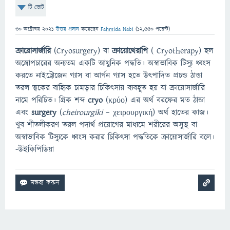
টি ভোট
30 অক্টোবর 2021
উত্তর প্রদান
করেছেন
Fahmida Nabi
(
12,550
পয়েন্ট)
ক্রায়োসার্জারি
(Cryosurgery) বা
ক্রায়োথেরাপি
( Cryotherapy) হল
অস্ত্রোপচারের অন্যতম একটি আধুনিক পদ্ধতি। অস্বাভাবিক টিস্যু ধ্বংস
করতে নাইট্রোজেন গ্যাস বা আর্গন গ্যাস হতে উৎপাদিত প্রচন্ড ঠান্ডা
তরল ত্বকের বাহ্যিক চামড়ার চিকিৎসায় ব্যবহূত হয় যা ক্রায়োসার্জারি
নামে পরিচিত। গ্রিক শব্দ
cryo
(κρύο) এর অর্থ বরফের মত ঠান্ডা
এবং
surgery
(
cheirourgiki
– χειρουργική) অর্থ হাতের কাজ।
খুব শীতলীকরণ তরল পদার্থ প্রয়োগের মাধ্যমে শরীরের অসুস্থ বা
অস্বাভাবিক টিস্যুকে ধ্বংস করার চিকিৎসা পদ্ধতিকে ক্রায়োসার্জারি বলে।
-উইকিপিডিয়া