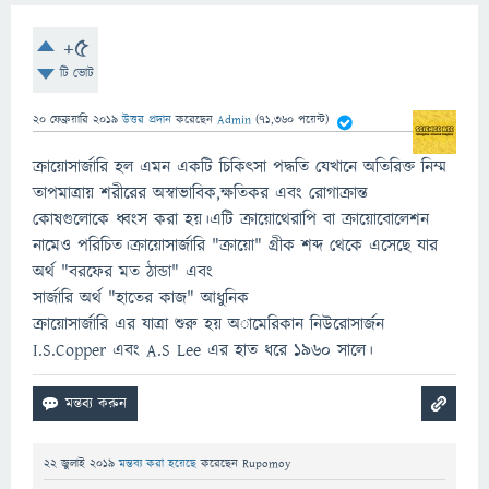
+5
টি ভোট
20 ফেব্রুয়ারি 2019
উত্তর প্রদান
করেছেন
Admin
(
71,360
পয়েন্ট)
ক্রায়োসার্জারি হল এমন একটি চিকিৎসা পদ্ধতি যেখানে অতিরিক্ত নিম্ম
তাপমাত্রায় শরীরের অস্বাভাবিক,ক্ষতিকর এবং রোগাক্রান্ত
কোষগুলোকে ধ্বংস করা হয়।এটি ক্রায়োথেরাপি বা ক্রায়োবোলেশন
নামেও পরিচিত।ক্রায়োসার্জারি "ক্রায়ো" গ্রীক শব্দ থেকে এসেছে যার
অর্থ "বরফের মত ঠান্ডা" এবং
সার্জারি অর্থ "হাতের কাজ" আধুনিক
ক্রায়োসার্জারি এর যাত্রা শুরু হয় অামেরিকান নিউরোসার্জন
I.S.Copper এবং A.S Lee এর হাত ধরে ১৯৬০ সালে।
22 জুলাই 2019
মন্তব্য করা হয়েছে
করেছেন
Rupomoy