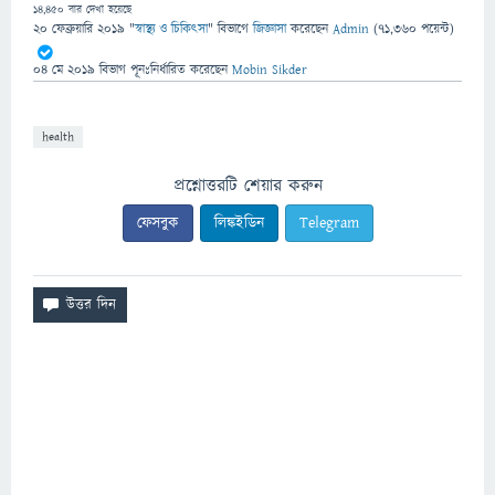
14,450
বার দেখা হয়েছে
20 ফেব্রুয়ারি 2019
"
স্বাস্থ্য ও চিকিৎসা
" বিভাগে
জিজ্ঞাসা
করেছেন
Admin
(
71,360
পয়েন্ট)
04 মে 2019
বিভাগ পূনঃনির্ধারিত
করেছেন
Mobin Sikder
health
প্রশ্নোত্তরটি শেয়ার করুন
ফেসবুক
লিঙ্কইডিন
Telegram