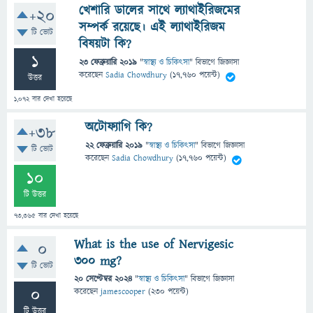
খেশারি ডালের সাথে ল্যাথাইরিজমের
+20
সম্পর্ক রয়েছে। এই ল্যাথাইরিজম
টি ভোট
বিষয়টা কি?
1
23 ফেব্রুয়ারি 2019
"
স্বাস্থ্য ও চিকিৎসা
" বিভাগে
জিজ্ঞাসা
করেছেন
Sadia Chowdhury
(
17,760
পয়েন্ট)
উত্তর
1,072
বার দেখা হয়েছে
অটোফ্যাগি কি?
+38
22 ফেব্রুয়ারি 2019
"
স্বাস্থ্য ও চিকিৎসা
" বিভাগে
জিজ্ঞাসা
টি ভোট
করেছেন
Sadia Chowdhury
(
17,760
পয়েন্ট)
10
টি উত্তর
73,365
বার দেখা হয়েছে
What is the use of Nervigesic
0
300 mg?
টি ভোট
20 সেপ্টেম্বর 2024
"
স্বাস্থ্য ও চিকিৎসা
" বিভাগে
জিজ্ঞাসা
0
করেছেন
jamescooper
(
230
পয়েন্ট)
টি উত্তর