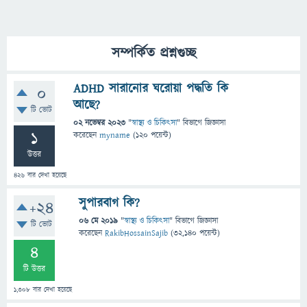
সম্পর্কিত প্রশ্নগুচ্ছ
ADHD সারানোর ঘরোয়া পদ্ধতি কি
0
আছে?
টি ভোট
02 নভেম্বর 2023
"
স্বাস্থ্য ও চিকিৎসা
" বিভাগে
জিজ্ঞাসা
1
করেছেন
myname
(
120
পয়েন্ট)
উত্তর
426
বার দেখা হয়েছে
সুপারবাগ কি?
+24
06 মে 2019
"
স্বাস্থ্য ও চিকিৎসা
" বিভাগে
জিজ্ঞাসা
টি ভোট
করেছেন
RakibHossainSajib
(
32,140
পয়েন্ট)
4
টি উত্তর
1,308
বার দেখা হয়েছে