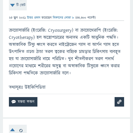
টি ভোট
25 জুন 2021
উত্তর প্রদান
করেছেন
বিজ্ঞানের পোকা ৮
(
54,300
পয়েন্ট)
ক্রায়োসার্জারি (ইংরেজি: Cryosurgery) বা ক্রায়োথেরাপি (ইংরেজি:
Cryotherapy) হল অস্ত্রোপচারের অন্যতম একটি আধুনিক পদ্ধতি।
অস্বাভাবিক টিস্যু ধ্বংস করতে নাইট্রোজেন গ্যাস বা আর্গন গ্যাস হতে
উৎপাদিত প্রচন্ড ঠান্ডা তরল ত্বকের বাহ্যিক চামড়ার চিকিৎসায় ব্যবহূত
হয় যা ক্রায়োসার্জারি নামে পরিচিত। খুব শীতলীকরণ তরল পদার্থ
প্রয়োগের মাধ্যমে শরীরের অসুস্থ বা অস্বাভাবিক টিস্যুকে ধ্বংস করার
চিকিৎসা পদ্ধতিকে ক্রায়োসার্জারি বলে।
তথ্যসূত্রঃ উইকিপিডিয়া
0