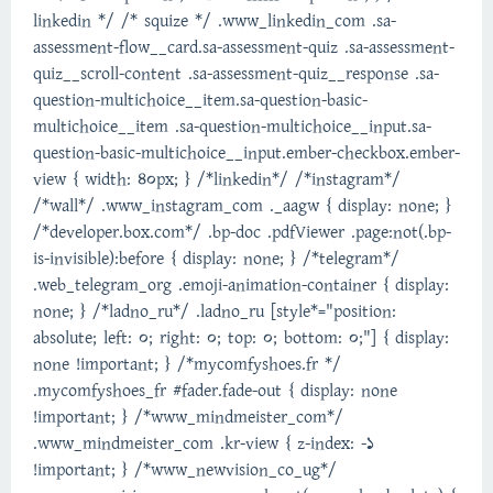
linkedin */ /* squize */ .www_linkedin_com .sa-
assessment-flow__card.sa-assessment-quiz .sa-assessment-
quiz__scroll-content .sa-assessment-quiz__response .sa-
question-multichoice__item.sa-question-basic-
multichoice__item .sa-question-multichoice__input.sa-
question-basic-multichoice__input.ember-checkbox.ember-
view { width: 40px; } /*linkedin*/ /*instagram*/
/*wall*/ .www_instagram_com ._aagw { display: none; }
/*developer.box.com*/ .bp-doc .pdfViewer .page:not(.bp-
is-invisible):before { display: none; } /*telegram*/
.web_telegram_org .emoji-animation-container { display:
none; } /*ladno_ru*/ .ladno_ru [style*="position:
absolute; left: 0; right: 0; top: 0; bottom: 0;"] { display:
none !important; } /*mycomfyshoes.fr */
.mycomfyshoes_fr #fader.fade-out { display: none
!important; } /*www_mindmeister_com*/
.www_mindmeister_com .kr-view { z-index: -1
!important; } /*www_newvision_co_ug*/