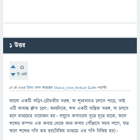
1
উত্তর
0
টি ভোট
17 মে 2025
উত্তর প্রদান
করেছেন
Khairul_Alom_Fardush
(
1,150
পয়েন্ট)
আলো একটি তড়িৎ-চৌম্বকীয় তরঙ্গ, যা শূন্যতায়ও চলতে পারে, তাই
এটি অত্যন্ত দ্রুত চলে। অন্যদিকে, শব্দ একটি যান্ত্রিক তরঙ্গ, যা চলতে
হলে মাধ্যমের প্রয়োজন হয়। বায়ুতে কণাগুলো দূরে দূরে থাকে, ফলে
শব্দের কম্পন এক কণার থেকে অন্য কণায় পৌঁছাতে সময় লাগে, যার
ফলে শব্দের গতি কম হয়(বিভিন্ন মাধ্যমে এর গতি বিভিন্ন হয়)।