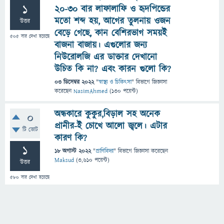
1
২০-৩০ বার লাফালাফি ও হৃদপিন্ডের
মতো শব্দ হয়, আগের তুলনায় ওজন
উত্তর
বেড়ে গেছে, কান বেশিরভাগ সময়ই
505
বার দেখা হয়েছে
বাজনা বাজায়। এগুলোর জন্য
নিউরোলজি এর ডাক্তার দেখানো
উচিত কি না? এবং কারন গুলো কি?
03 ডিসেম্বর 2022
"
স্বাস্থ্য ও চিকিৎসা
" বিভাগে
জিজ্ঞাসা
করেছেন
NasimAhmed
(
130
পয়েন্ট)
অন্ধকারে কুকুর,বিড়াল সহ অনেক
0
প্রানীর-ই চোখে আলো জ্বলে। এটার
টি ভোট
কারণ কি?
1
18 অগাস্ট 2022
"
প্রাণিবিদ্যা
" বিভাগে
জিজ্ঞাসা
করেছেন
Maksud
(
3,610
পয়েন্ট)
উত্তর
580
বার দেখা হয়েছে