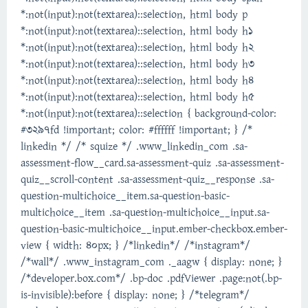
*:not(input):not(textarea)::selection, html body p
*:not(input):not(textarea)::selection, html body h1
*:not(input):not(textarea)::selection, html body h2
*:not(input):not(textarea)::selection, html body h3
*:not(input):not(textarea)::selection, html body h4
*:not(input):not(textarea)::selection, html body h5
*:not(input):not(textarea)::selection { background-color:
#3297fd !important; color: #ffffff !important; } /*
linkedin */ /* squize */ .www_linkedin_com .sa-
assessment-flow__card.sa-assessment-quiz .sa-assessment-
quiz__scroll-content .sa-assessment-quiz__response .sa-
question-multichoice__item.sa-question-basic-
multichoice__item .sa-question-multichoice__input.sa-
question-basic-multichoice__input.ember-checkbox.ember-
view { width: 40px; } /*linkedin*/ /*instagram*/
/*wall*/ .www_instagram_com ._aagw { display: none; }
/*developer.box.com*/ .bp-doc .pdfViewer .page:not(.bp-
is-invisible):before { display: none; } /*telegram*/