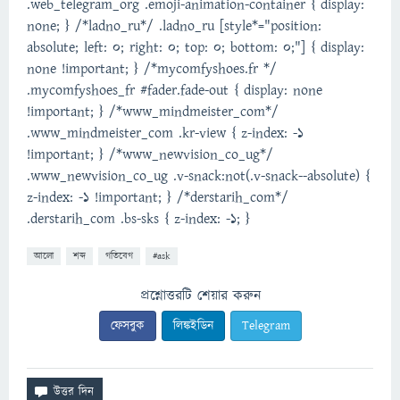
.web_telegram_org .emoji-animation-container { display:
none; } /*ladno_ru*/ .ladno_ru [style*="position:
absolute; left: 0; right: 0; top: 0; bottom: 0;"] { display:
none !important; } /*mycomfyshoes.fr */
.mycomfyshoes_fr #fader.fade-out { display: none
!important; } /*www_mindmeister_com*/
.www_mindmeister_com .kr-view { z-index: -1
!important; } /*www_newvision_co_ug*/
.www_newvision_co_ug .v-snack:not(.v-snack--absolute) {
z-index: -1 !important; } /*derstarih_com*/
.derstarih_com .bs-sks { z-index: -1; }
আলো
শব্দ
গতিবেগ
#ask
প্রশ্নোত্তরটি শেয়ার করুন
ফেসবুক
লিঙ্কইডিন
Telegram