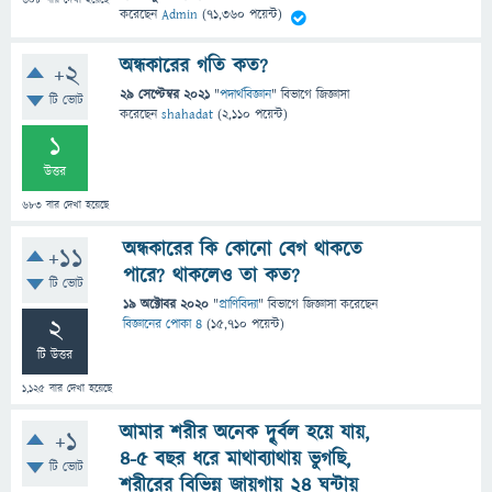
608
বার দেখা হয়েছে
করেছেন
Admin
(
71,360
পয়েন্ট)
অন্ধকারের গতি কত?
+2
29 সেপ্টেম্বর 2021
"
পদার্থবিজ্ঞান
" বিভাগে
জিজ্ঞাসা
টি ভোট
করেছেন
shahadat
(
2,110
পয়েন্ট)
1
উত্তর
683
বার দেখা হয়েছে
অন্ধকারের কি কোনো বেগ থাকতে
+11
পারে? থাকলেও তা কত?
টি ভোট
19 অক্টোবর 2020
"
প্রাণিবিদ্যা
" বিভাগে
জিজ্ঞাসা
করেছেন
2
বিজ্ঞানের পোকা ৪
(
15,710
পয়েন্ট)
টি উত্তর
1,125
বার দেখা হয়েছে
আমার শরীর অনেক দুৃর্বল হয়ে যায়,
+1
৪-৫ বছর ধরে মাথাব্যাথায় ভুগছি,
টি ভোট
শরীরের বিভিন্ন জায়গায় ২৪ ঘন্টায়