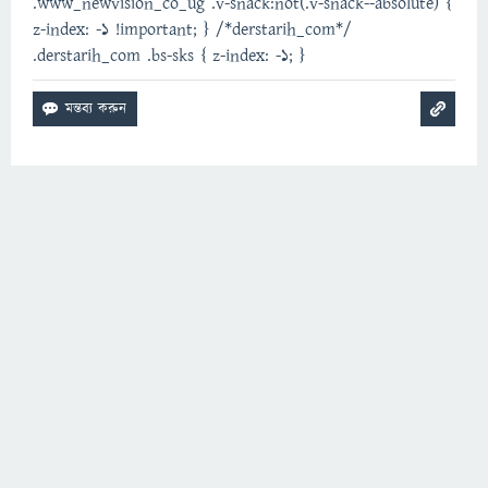
.www_newvision_co_ug .v-snack:not(.v-snack--absolute) {
z-index: -1 !important; } /*derstarih_com*/
.derstarih_com .bs-sks { z-index: -1; }