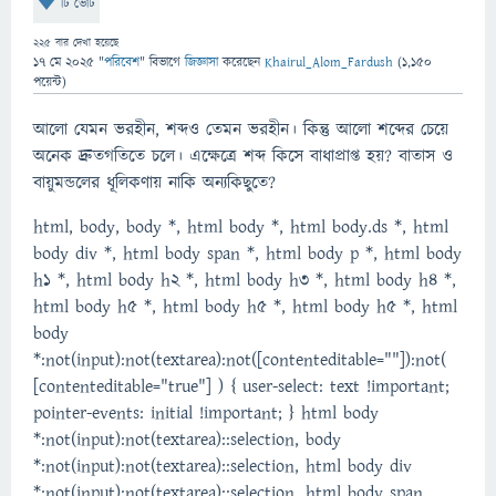
টি ভোট
225
বার দেখা হয়েছে
17 মে 2025
"
পরিবেশ
" বিভাগে
জিজ্ঞাসা
করেছেন
Khairul_Alom_Fardush
(
1,150
পয়েন্ট)
আলো যেমন ভরহীন, শব্দও তেমন ভরহীন। কিন্তু আলো শব্দের চেয়ে
অনেক দ্রুতগতিতে চলে। এক্ষেত্রে শব্দ কিসে বাধাপ্রাপ্ত হয়? বাতাস ও
বায়ুমন্ডলের ধূলিকণায় নাকি অন্যকিছুতে?
html, body, body *, html body *, html body.ds *, html
body div *, html body span *, html body p *, html body
h1 *, html body h2 *, html body h3 *, html body h4 *,
html body h5 *, html body h5 *, html body h5 *, html
body
*:not(input):not(textarea):not([contenteditable=""]):not(
[contenteditable="true"] ) { user-select: text !important;
pointer-events: initial !important; } html body
*:not(input):not(textarea)::selection, body
*:not(input):not(textarea)::selection, html body div
*:not(input):not(textarea)::selection, html body span