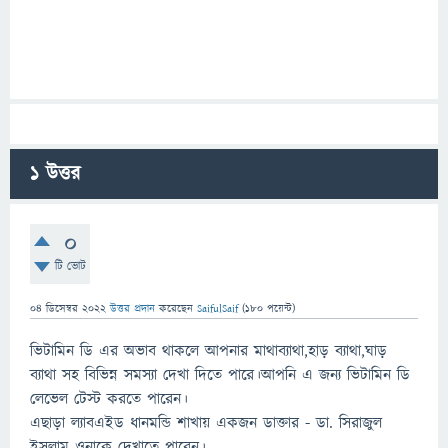
1
উত্তর
0
টি ভোট
04 ডিসেম্বর 2022
উত্তর প্রদান
করেছেন
SaifulSaif
(
180
পয়েন্ট)
ভিটামিন ডি এর অভাব থাকলে আপনার মাথাব্যাথা,হাড় ব্যাথা,ঘাড়
ব্যাথা সহ বিভিন্ন সমস্যা দেখা দিতে পারে।আপনি এ জন্য ভিটামিন ডি
লেভেল টেস্ট করতে পারেন।
এছাড়া ল্যাবএইড ধানমন্ডি শাখায় একজন ডাক্তার - ডা. সিরাজুল
ইসলাম ওনাকে দেখাতে পারেন।