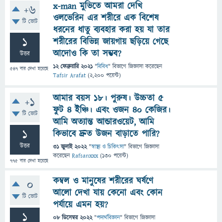
x-man মুভিতে আমরা দেখি
+6
ওলভেরিন এর শরীরে এক বিশেষ
টি ভোট
ধরনের ধাতু ব্যবহার করা হয় যা তার
1
শরীরের বিভিন্ন জায়গায় ছড়িয়ে গেছে
আদোও কি তা সম্ভব?
উত্তর
12 ফেব্রুয়ারি 2021
"
বিবিধ
" বিভাগে
জিজ্ঞাসা
করেছেন
547
বার দেখা হয়েছে
Tafsir Arafat
(
2,200
পয়েন্ট)
আমার বয়স ১৮। পুরুষ। উচ্চতা ৫
+1
ফুট ৪ ইঞ্চি। এবং ওজন ৪০ কেজির।
টি ভোট
আমি অত্যান্ত আন্ডারওয়েট, আমি
1
কিভাবে দ্রুত উজন বাড়াতে পারি?
উত্তর
31 জুলাই 2022
"
স্বাস্থ্য ও চিকিৎসা
" বিভাগে
জিজ্ঞাসা
করেছেন
Rafsanxxx
(
130
পয়েন্ট)
775
বার দেখা হয়েছে
কম্বল ও মানুষের শরীরের ঘর্ষণে
0
আলো দেখা যায় কেনো এবং কোন
টি ভোট
পর্যায়ে এমন হয়?
1
08 ডিসেম্বর 2022
"
পদার্থবিজ্ঞান
" বিভাগে
জিজ্ঞাসা