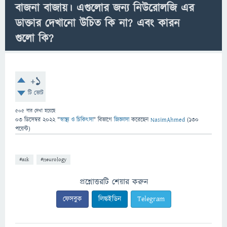
বাজনা বাজায়। এগুলোর জন্য নিউরোলজি এর
ডাক্তার দেখানো উচিত কি না? এবং কারন
গুলো কি?
+1
টি ভোট
505
বার দেখা হয়েছে
03 ডিসেম্বর 2022
"
স্বাস্থ্য ও চিকিৎসা
" বিভাগে
জিজ্ঞাসা
করেছেন
NasimAhmed
(
130
পয়েন্ট)
#ask
#neurology
প্রশ্নোত্তরটি শেয়ার করুন
ফেসবুক
লিঙ্কইডিন
Telegram