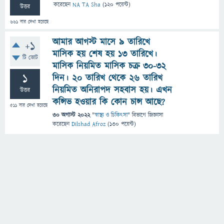
করেছেন
NA TA Sha
(
120
পয়েন্ট)
উত্তর
661
বার দেখা হয়েছে
আমার আগস্ট মাসে ৯ তারিখে
+1
মাসিক হয় শেষ হয় ১৩ তারিখে।
টি ভোট
মাসিক নিয়মিত মাসিক চক্র ৩০-৩২
1
দিন। ২০ তারিখ থেকে ২৬ তারিখ
নিয়মিত অনিরাপদ সহবাস হয়। এখন
উত্তর
কন্সিভ হওয়ার কি কোন চান্স আছে?
511
বার দেখা হয়েছে
30 অগাস্ট 2022
"
স্বাস্থ্য ও চিকিৎসা
" বিভাগে
জিজ্ঞাসা
করেছেন
Dilshad Afroz
(
130
পয়েন্ট)