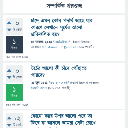
সম্পর্কিত প্রশ্নগুচ্ছ
চাঁদে এমন কোন পদার্থ আছে যার
0
কারণে সেখানে সূর্যের আলো
টি ভোট
প্রতিফলিত হয়?
1
14 নভেম্বর 2023
"
জ্যোতির্বিজ্ঞান
" বিভাগে
জিজ্ঞাসা
করেছেন
Md Mamun ur Rahman
(
610
পয়েন্ট)
উত্তর
499
বার দেখা হয়েছে
টর্চের আলো কী চাঁদে পৌঁছাতে
0
পারবে?
টি ভোট
21 জুন 2021
"
তত্ত্ব ও গবেষণা
" বিভাগে
জিজ্ঞাসা
করেছেন
1
মেহেদী হাসান
(
141,860
পয়েন্ট)
উত্তর
636
বার দেখা হয়েছে
কোনো বস্তুর উপর আলো পরে তা
+2
ফিরে না আসলে আমরা সেটা চোখে
টি ভোট