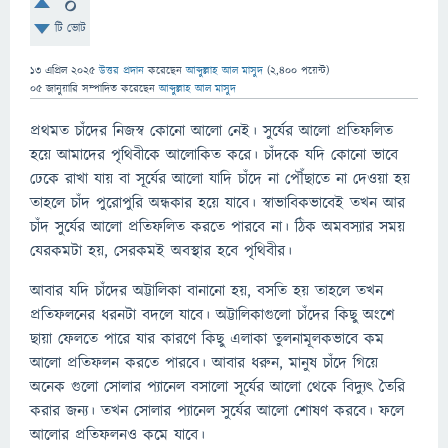
0
টি ভোট
13 এপ্রিল 2025
উত্তর প্রদান
করেছেন
আব্দুল্লাহ আল মাসুদ
(
2,400
পয়েন্ট)
05 জানুয়ারি
সম্পাদিত
করেছেন
আব্দুল্লাহ আল মাসুদ
প্রথমত চাঁদের নিজস্ব কোনো আলো নেই। সুর্যের আলো প্রতিফলিত
হয়ে আমাদের পৃথিবীকে আলোকিত করে। চাঁদকে যদি কোনো ভাবে
ঢেকে রাখা যায় বা সূর্যের আলো যাদি চাঁদে না পৌঁছাতে না দেওয়া হয়
তাহলে চাঁদ পুরোপুরি অন্ধকার হয়ে যাবে। স্বাভাবিকভাবেই তখন আর
চাঁদ সুর্যের আলো প্রতিফলিত করতে পারবে না। ঠিক অমবস্যার সময়
যেরকমটা হয়, সেরকমই অবস্থার হবে পৃথিবীর।
আবার যদি চাঁদের অট্টালিকা বানানো হয়, বসতি হয় তাহলে তখন
প্রতিফলনের ধরনটা বদলে যাবে। অট্টালিকাগুলো চাঁদের কিছু অংশে
ছায়া ফেলতে পারে যার কারণে কিছু এলাকা তুলনামূলকভাবে কম
আলো প্রতিফলন করতে পারবে। আবার ধরুন, মানুষ চাঁদে গিয়ে
অনেক গুলো সোলার প্যানেল বসালো সূর্যের আলো থেকে বিদ্যুৎ তৈরি
করার জন্য। তখন সোলার প্যানেল সুর্যের আলো শোষণ করবে। ফলে
আলোর প্রতিফলনও কমে যাবে।