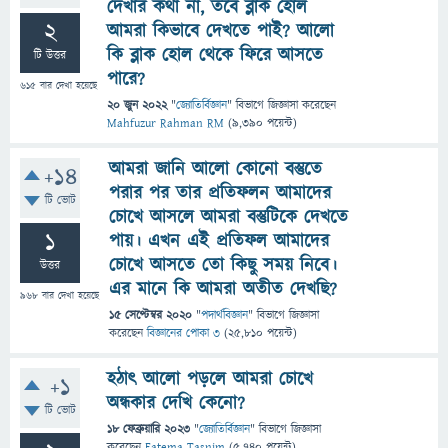
দেখার কথা না, তবে ব্লাক হোল
2
আমরা কিভাবে দেখতে পাই? আলো
কি ব্লাক হোল থেকে ফিরে আসতে
টি উত্তর
পারে?
615
বার দেখা হয়েছে
20 জুন 2022
"
জ্যোতির্বিজ্ঞান
" বিভাগে
জিজ্ঞাসা
করেছেন
Mahfuzur Rahman RM
(
9,390
পয়েন্ট)
আমরা জানি আলো কোনো বস্তুতে
+14
পরার পর তার প্রতিফলন আমাদের
টি ভোট
চোখে আসলে আমরা বস্তুটিকে দেখতে
1
পায়। এখন এই প্রতিফল আমাদের
চোখে আসতে তো কিছু সময় নিবে।
উত্তর
এর মানে কি আমরা অতীত দেখছি?
968
বার দেখা হয়েছে
15 সেপ্টেম্বর 2020
"
পদার্থবিজ্ঞান
" বিভাগে
জিজ্ঞাসা
করেছেন
বিজ্ঞানের পোকা ৩
(
25,810
পয়েন্ট)
হঠাৎ আলো পড়লে আমরা চোখে
+1
অন্ধকার দেখি কেনো?
টি ভোট
18 ফেব্রুয়ারি 2023
"
জ্যোতির্বিজ্ঞান
" বিভাগে
জিজ্ঞাসা
করেছেন
Fatema Tasnim
(
5,740
পয়েন্ট)