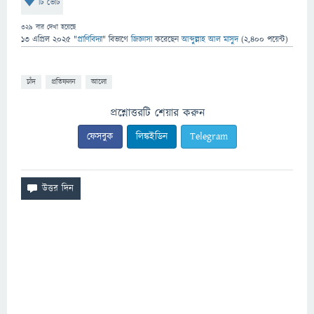
টি ভোট
329
বার দেখা হয়েছে
13 এপ্রিল 2025
"
প্রাণিবিদ্যা
" বিভাগে
জিজ্ঞাসা
করেছেন
আব্দুল্লাহ আল মাসুদ
(
2,400
পয়েন্ট)
চাঁদ
প্রতিফলন
আলো
প্রশ্নোত্তরটি শেয়ার করুন
ফেসবুক
লিঙ্কইডিন
Telegram