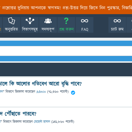
তির প্রশ্নোত্তর দুনিয়ায় আপনাকে স্বাগতম! প্রশ্ন-উত্তর দিয়ে জিতে নিন পুরস্কার, বিস্ত
!
অনুত্তরিত
বিভাগসমূহ
সদস্যবৃন্দ
প্রশ্ন করুন
FAQ
চ্যাট রুম
ৌড়ালে কি আলোর গতিবেগ আরো বৃদ্ধি পাবে?
ঞান
" বিভাগে
জিজ্ঞাসা
করেছেন
Admin
(
71,360
পয়েন্ট)
দে পৌঁছাতে পারবে?
া
" বিভাগে
জিজ্ঞাসা
করেছেন
মেহেদী হাসান
(
141,860
পয়েন্ট)