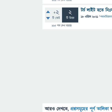
636
বার দেখা হয়েছে
টর্চ লাইট হতে ন
+2
2
18 এপ্রিল 2021
"
পদার্থবিজ্ঞান
টি ভোট
টি উত্তর
995
বার দেখা হয়েছে
আরও দেখতে,
প্রশ্নসমূহের পূর্ণ তালিকা