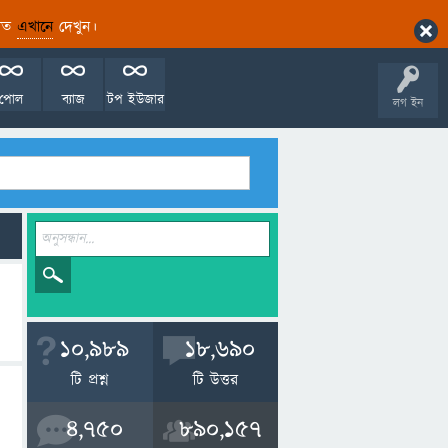
ারিত
এখানে
দেখুন।
পোল
ব্যাজ
টপ ইউজার
লগ ইন
10,989
18,690
টি প্রশ্ন
টি উত্তর
4,750
890,157