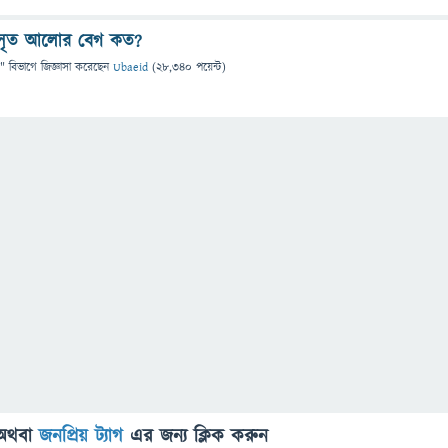
িঃসৃত আলোর বেগ কত?
" বিভাগে
জিজ্ঞাসা
করেছেন
Ubaeid
(
28,340
পয়েন্ট)
অথবা
জনপ্রিয় ট্যাগ
এর জন্য ক্লিক করুন