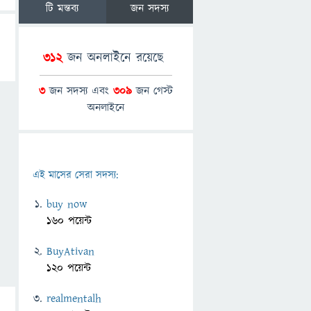
টি মন্তব্য
জন সদস্য
312
জন অনলাইনে রয়েছে
3
জন সদস্য এবং
309
জন গেস্ট
অনলাইনে
এই মাসের সেরা সদস্য:
buy now
160 পয়েন্ট
BuyAtivan
120 পয়েন্ট
realmentalh