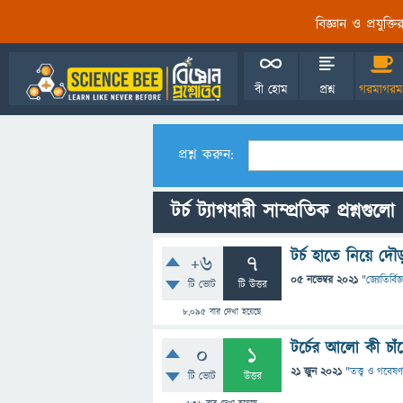
বিজ্ঞান ও প্রযুক্
বী হোম
প্রশ্ন
গরমাগরম
প্রশ্ন করুন:
টর্চ ট্যাগধারী সাম্প্রতিক প্রশ্নগুলো
টর্চ হাতে নিয়ে দ
+6
7
05 নভেম্বর 2021
"
জ্যোতির্বিজ্
টি ভোট
টি উত্তর
8,095
বার দেখা হয়েছে
টর্চের আলো কী চাঁ
0
1
21 জুন 2021
"
তত্ত্ব ও গবেষণ
টি ভোট
উত্তর