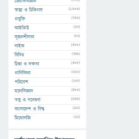
জ্যোতির্বিজ্ঞান
(1,989)
স্বাস্থ্য ও চিকিৎসা
(736)
প্রযুক্তি
(67)
আইকিউ
(81)
সৃজনশীলতা
(388)
লাইফ
(749)
বিবিধ
(385)
চিন্তা ও দক্ষতা
(620)
প্রাণিবিদ্যা
(225)
পরিবেশ
(488)
মনোবিজ্ঞান
(669)
তত্ত্ব ও গবেষণা
(112)
বাংলাদেশ ও বিশ্ব
(62)
মিথোলজি