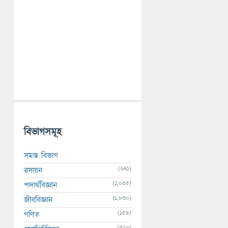
বিভাগসমূহ
সমস্ত বিভাগ
(641)
রসায়ন
(1,035)
পদার্থবিজ্ঞান
(1,830)
জীববিজ্ঞান
(159)
গণিত
(526)