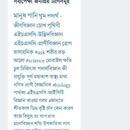
সর্বাপেক্ষা জনপ্রিয় ট্যাগসমূহ
মানুষ
পানি
ঘুম
পদার্থ
-
জীববিজ্ঞান
চোখ
পৃথিবী
এইচএসসি-উদ্ভিদবিজ্ঞান
এইচএসসি-প্রাণীবিজ্ঞান
রোগ
রাসায়নিক
#ask
শরীর
রক্ত
আলো
#science
মোবাইল
ক্ষতি
চুল
চিকিৎসা
পদার্থবিজ্ঞান
কী
প্রযুক্তি
সূর্য
মহাকাশ
স্বাস্থ্য
মাথা
গণিত
প্রাণী
বৈজ্ঞানিক
#biology
পার্থক্য
এইচএসসি-আইসিটি
বিজ্ঞান
খাওয়া
গরম
#জানতে
শীতকাল
ডিম
বৃষ্টি
চাঁদ
কেন
কারণ
কাজ
বিদ্যুৎ
রং
সাপ
রাত
মনোবিজ্ঞান
শক্তি
উপকারিতা
লাল