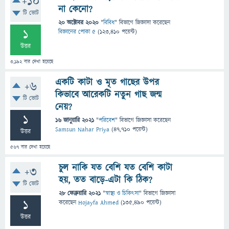
+10
না কেনো?
টি ভোট
20 অক্টোবর 2020
"
বিবিধ
" বিভাগে
জিজ্ঞাসা
করেছেন
1
বিজ্ঞানের পোকা ৫
(
123,410
পয়েন্ট)
উত্তর
3,192
বার দেখা হয়েছে
একটি কাটা ও মৃত গাছের উপর
+6
কিভাবে আরেকটি নতুন গাছ জন্ম
টি ভোট
নেয়?
1
16 জানুয়ারি 2021
"
পরিবেশ
" বিভাগে
জিজ্ঞাসা
করেছেন
Samsun Nahar Priya
(
47,710
পয়েন্ট)
উত্তর
567
বার দেখা হয়েছে
চুল নাকি যত বেশি যত বেশি কাটা
+3
হয়, তত বাড়ে-এটা কি ঠিক?
টি ভোট
28 ফেব্রুয়ারি 2021
"
স্বাস্থ্য ও চিকিৎসা
" বিভাগে
জিজ্ঞাসা
1
করেছেন
Hojayfa Ahmed
(
135,490
পয়েন্ট)
উত্তর