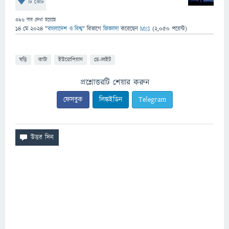
টি ভোট
396
বার দেখা হয়েছে
14 মে 2024
"
বাংলাদেশ ও বিশ্ব
" বিভাগে
জিজ্ঞাসা
করেছেন
MIS
(
2,050
পয়েন্ট)
ঘড়ি
কাটা
ইউরোপিয়ান
ডে-লাইট
প্রশ্নোত্তরটি শেয়ার করুন
ফেসবুক
লিঙ্কইডিন
Telegram