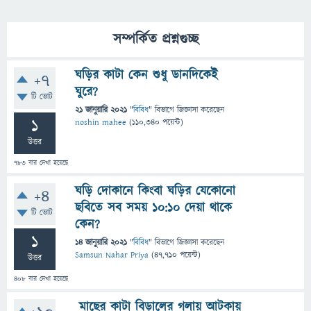
সম্পর্কিত প্রশ্নগুচ্ছ
ঘড়ির কাটা কেন শুধু ডানদিকেই
+7
ঘুরে?
টি ভোট
21 জানুয়ারি 2021
"
বিবিধ
" বিভাগে
জিজ্ঞাসা
করেছেন
1
noshin mahee
(
110,340
পয়েন্ট)
উত্তর
783
বার দেখা হয়েছে
ঘড়ি দোকানে কিংবা ঘড়ির যেকোনো
+4
ছবিতে সব সময় ১০:১০ দেয়া থাকে
টি ভোট
কেন?
1
14 জানুয়ারি 2021
"
বিবিধ
" বিভাগে
জিজ্ঞাসা
করেছেন
Samsun Nahar Priya
(
47,710
পয়েন্ট)
উত্তর
408
বার দেখা হয়েছে
মাছের কাটা বিড়ালের গলায় আটকায়