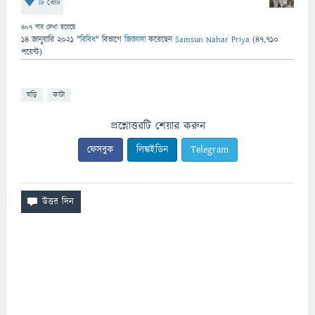
টি ভোট
407
বার দেখা হয়েছে
14 জানুয়ারি 2021
"
বিবিধ
" বিভাগে
জিজ্ঞাসা
করেছেন
Samsun Nahar Priya
(
47,710
পয়েন্ট)
ঘড়ি
কাটা
প্রশ্নোত্তরটি শেয়ার করুন
ফেসবুক
লিঙ্কইডিন
Telegram