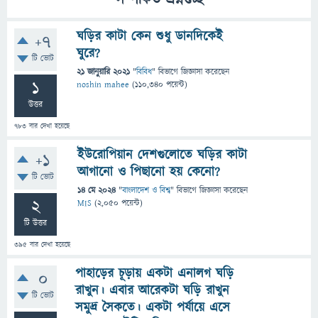
সম্পর্কিত প্রশ্নগুচ্ছ
ঘড়ির কাটা কেন শুধু ডানদিকেই
+7
ঘুরে?
টি ভোট
21 জানুয়ারি 2021
"
বিবিধ
" বিভাগে
জিজ্ঞাসা
করেছেন
1
noshin mahee
(
110,340
পয়েন্ট)
উত্তর
783
বার দেখা হয়েছে
ইউরোপিয়ান দেশগুলোতে ঘড়ির কাটা
+1
আগানো ও পিছানো হয় কেনো?
টি ভোট
14 মে 2024
"
বাংলাদেশ ও বিশ্ব
" বিভাগে
জিজ্ঞাসা
করেছেন
2
MIS
(
2,050
পয়েন্ট)
টি উত্তর
395
বার দেখা হয়েছে
পাহাড়ের চূড়ায় একটা এনালগ ঘড়ি
0
রাখুন। এবার আরেকটা ঘড়ি রাখুন
টি ভোট
সমুদ্র সৈকতে। একটা পর্যায়ে এসে