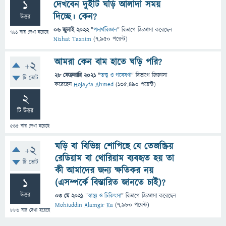
1
দেখবেন দুইটি ঘড়ি আলাদা সময়
দিচ্ছে। কেন?
উত্তর
06 জুলাই 2022
"
পদার্থবিজ্ঞান
" বিভাগে
জিজ্ঞাসা
করেছেন
761
বার দেখা হয়েছে
Nishat Tasnim
(
7,950
পয়েন্ট)
আমরা কেন বাম হাতে ঘড়ি পরি?
+2
28 ফেব্রুয়ারি 2021
"
তত্ত্ব ও গবেষণা
" বিভাগে
জিজ্ঞাসা
টি ভোট
করেছেন
Hojayfa Ahmed
(
135,490
পয়েন্ট)
2
টি উত্তর
545
বার দেখা হয়েছে
ঘড়ি বা বিভিন্ন শোপিছে যে তেজস্ক্রিয়
+2
রেডিয়াম বা থোরিয়াম ব্যবহৃত হয় তা
টি ভোট
কী আমাদের জন্য ক্ষতিকর নয়
1
(এসম্পর্কে বিস্তারিত জানতে চাই)?
উত্তর
03 মে 2021
"
স্বাস্থ্য ও চিকিৎসা
" বিভাগে
জিজ্ঞাসা
করেছেন
Mohiuddin Alamgir Ka
(
7,980
পয়েন্ট)
886
বার দেখা হয়েছে