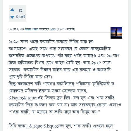
0
টি ভোট
12 মে 2024
উত্তর প্রদান
করেছেন
MIS
(
2,050
পয়েন্ট)
২০১৩ সালে খাদ্যে ফরমালিন ব্যবহার নিষিদ্ধ করা হয়
বাংলাদেশে৷ একই সাথে খাদ্য সংরক্ষণে যে কোনো অননুমোদিত
রাসায়নিক প্রয়োগের অপরাধে পাঁচ বছর পর্যন্ত কারাদণ্ড এবং ২০ লাখ
টাকা জরিমানার বিধান রেখে আইন তৈরি হয়৷ আর ২০১৫ সালে
সরকার ফরমালিন নিয়ন্ত্রণ আইন করে এর ব্যবহার ও আমদানি
পুরোপুরি নিষিদ্ধ করে দেয়৷
কিন্তু বাংলাদেশ কৃষি গবেষণা কাউন্সিলের পরিচালক কৃষিবিজ্ঞানী ড.
মোহাম্মদ মনিরুল ইসলাম ডয়চে ভেলেকে বলেন,
&lsquo;&lsquo;ওই সিদ্ধান্ত ভুল ছিল৷ ফল-মূল এবং শাক-সবজি
ফরমালিন দিয়ে সংরক্ষণ করা যায় না৷ আর সংরক্ষণের কোনো প্রমাণও
পাওয়া যায়নি, যা হয়েছে তা ভ্রান্তি ছাড়া আর কিছুই নয়৷''
তিনি বলেন, &lsquo;&lsquo;ফল মূল, শাক-সবজি এগুলো হলো