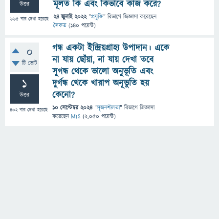
মূলত কি এবং কিভাবে কাজ করে?
উত্তর
24 জুলাই 2022
"
প্রযুক্তি
" বিভাগে
জিজ্ঞাসা
করেছেন
665
বার দেখা হয়েছে
সৈকত
(
140
পয়েন্ট)
গন্ধ একটা ইন্দ্রিয়গ্রাহ্য উপাদান। একে
0
না যায় ছোঁয়া, না যায় দেখা তবে
টি ভোট
সুগন্ধ থেকে ভালো অনুভূতি এবং
1
দুর্গন্ধ থেকে খারাপ অনূভুতি হয়
কেনো?
উত্তর
10 সেপ্টেম্বর 2024
"
সৃজনশীলতা
" বিভাগে
জিজ্ঞাসা
402
বার দেখা হয়েছে
করেছেন
MIS
(
2,050
পয়েন্ট)