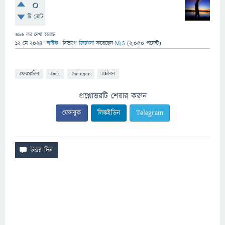
0
টি ভোট
696
বার দেখা হয়েছে
12 মে 2024
"
লাইফ
" বিভাগে
জিজ্ঞাসা
করেছেন
MIS
(
2,050
পয়েন্ট)
#ফরমালিন
#ask
#science
#জীবন
প্রশ্নোত্তরটি শেয়ার করুন
ফেসবুক
লিঙ্কইডিন
Telegram