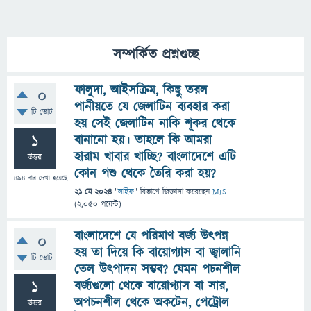
সম্পর্কিত প্রশ্নগুচ্ছ
ফালুদা, আইসক্রিম, কিছু তরল
0
পানীয়তে যে জেলাটিন ব্যবহার করা
টি ভোট
হয় সেই জেলাটিন নাকি শূকর থেকে
1
বানানো হয়। তাহলে কি আমরা
হারাম খাবার খাচ্ছি? বাংলাদেশে এটি
উত্তর
কোন পশু থেকে তৈরি করা হয়?
494
বার দেখা হয়েছে
21 মে 2024
"
লাইফ
" বিভাগে
জিজ্ঞাসা
করেছেন
MIS
(
2,050
পয়েন্ট)
বাংলাদেশে যে পরিমাণ বর্জ্য উৎপন্ন
0
হয় তা দিয়ে কি বায়োগ্যাস বা জ্বালানি
টি ভোট
তেল উৎপাদন সম্ভব? যেমন পচনশীল
1
বর্জ্যগুলো থেকে বায়োগ্যাস বা সার,
অপচনশীল থেকে অকটেন, পেট্রোল
উত্তর