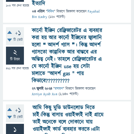
ইত্যাদি
103
বার দেখা হয়েছে
04 এপ্রিল
"
বিবিধ
" বিভাগে
জিজ্ঞাসা
করেছেন
Fayahal
Bin Kadry
(
120
পয়েন্ট)
কার্নো ইঞ্জিন রেফ্রিজারেটর এ ব্যবহার
+1
করা হয় আর কার্নো ইঞ্জিনের জ্বালানি
টি ভোট
হলো ❝ আদর্শ গ্যাস ❞। কিন্তু আদর্শ
2
গ্যাসতো কাল্পনিক আর বাস্তবে এর
অস্তিত্ব নেই। তাহলে রেফ্রিজারেটর এ
টি উত্তর
যে কার্নো ইঞ্জিন use হয় সেটা
461
বার দেখা হয়েছে
চালাতে ”আদর্শ gas " পায়
কিভাবে??????????
27 জুলাই 2024
"
রসায়ন
" বিভাগে
জিজ্ঞাসা
করেছেন
Asniya Ayub Ava
(
1,640
পয়েন্ট)
আমি কিছু মুভি ডাউনলোড দিতে
+1
চাই।কিন্তু বাসায় ওয়াইফাই নাই গ্রামে
টি ভোট
তাই অনেকে বলে দোকানে যায়
1
ওয়াইফাই কার্ড ব্যবহার করতে।এটা