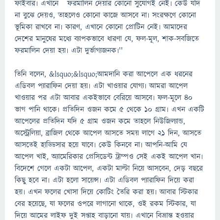
ফাইবার৷ এখানে ফরমালিন দেয়ার কোনো সুযোগই নেই৷ কেউ যদি
না বুঝে দেয়ও, তাহলেও কোনো কাজে আসবে না৷ সংরক্ষণে কোনো
ভূমিকা রাখবে না৷ কারণ, এখানে কোনো প্রোটিন নেই৷ আমাদের
দেশের মানুষের মধ্যে ব্যাপকভাবে ধারণা যে, ফল-মূল, শাক-সবজিতে
ফরমালিন দেয়া হয়৷ এটা দুর্ভাগ্যজনক৷''
তিনি বলেন, &lsquo;&lsquo;আমদানি করা আপেলে এক ধরনের
এডিবল প্যারাফিন দেয়া হয়৷ এটা খাওয়ার যোগ্য৷ আমরা আপেল
খাওয়ার পর এটা আবার একইভাবে বেরিয়ে আসবে৷ ফল-মূলে ৪০
ভাগ পানি থাকে৷ প্রতিদিন ওজন কমে ৫ থেকে ১০ গ্রাম৷ এখন একটি
আপেলের প্রতিদিন যদি ৫ গ্রাম ওজন কমে তাহলে নিউজিল্যান্ড,
অস্ট্রেলিয়া, ব্রাজিল থেকে আপেল আসতে সময় লাগে ২১ দিন, আসতে
আসতেই হাড্ডিসার হয়ে যাবে৷ কেউ কিনবে না৷ আপনি-আমি যে
আপেল খাই, অ্যামেরিকার প্রেসিডেন্ট ট্রাম্পও সেই একই আপেল খান৷
বিদেশে গেলে একটা আপেল, একটা মাল্টা নিয়ে আসবেন, দেড় বছরে
কিছু হবে না৷ এটা হলো সায়েন্স৷ এটা এডিবল প্যারাফিন দিয়ে করা
হয়৷ এখন ফলের খোসা দিয়ে কোটিং তৈরি করা হয়৷ আবার স্টিকার
বের হয়েছে, যা ফলের ওপরে লাগানো থাকে, ওই রকম স্টিকার, যা
দিয়ে আমের লাইফ দুই সপ্তাহ বাড়ানো যায়৷ এখানে বিভ্রান্ত হওয়ার