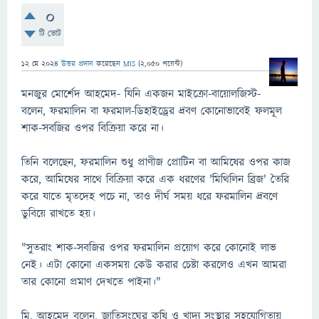
0
টি ভোট
12 মে 2024
উত্তর প্রদান
করেছেন
MIS
(
2,050
পয়েন্ট)
মনজুর মোর্শেদ আহমেদ- যিনি একজন মাইক্রো-বায়োলজিস্ট-
বলেন, ফরমালিন বা ফরমাল-ডিহাইড্রের দ্রবণ কোনোভাবেই ফলমূল
শাক-সবজির ওপর বিক্রিয়া করে না।
তিনি বলেছেন, ফরমালিন শুধু প্রাণীজ প্রোটিন বা আমিষের ওপর কাজ
করে, আমিষের সাথে বিক্রিয়া করে এক ধরণের 'মিথিলিন ব্রিজ' তৈরি
করে যাতে মৃতদেহ পচে না, তাও দীর্ঘ সময় ধরে ফরমালিন দ্রবণে
ডুবিয়ে রাখতে হয়।
"সুতরাং শাক-সবজির ওপর ফরমালিন প্রয়োগ করে কোনোই লাভ
নেই। এটা কোনো একসময় কেউ করার চেষ্টা করলেও এখন আমরা
তার কোনো প্রমাণ দেখতে পাইনা।"
মি. আহমেদ বলেন, জাতিসংঘের কৃষি ও খাদ্য সংস্থার সহযোগিতায়