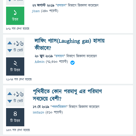
27 অগাস্ট 2019
"
রসায়ন
" বিভাগে
জিজ্ঞাসা
করেছেন
1
Jisan
(
240
পয়েন্ট)
উত্তর
971
বার দেখা হয়েছে
লাফিং গ্যাস(Laughing gas) হাসায়
+16
কীভাবে?
টি ভোট
20 জুন 2019
"
রসায়ন
" বিভাগে
জিজ্ঞাসা
করেছেন
2
Admin
(
71,360
পয়েন্ট)
টি উত্তর
2,874
বার দেখা হয়েছে
পৃথিবীতে কোন পরমাণু এর পরিমাণ
+16
সবচেয়ে বেশী?
টি ভোট
17 মে 2019
"
পদার্থবিজ্ঞান
" বিভাগে
জিজ্ঞাসা
করেছেন
4
imtiaz0
(
510
পয়েন্ট)
টি উত্তর
637
বার দেখা হয়েছে