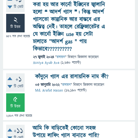
+1
করা হয় আর কার্নো ইঞ্জিনের জ্বালানি
টি ভোট
হলো ❝ আদর্শ গ্যাস ❞। কিন্তু আদর্শ
2
গ্যাসতো কাল্পনিক আর বাস্তবে এর
অস্তিত্ব নেই। তাহলে রেফ্রিজারেটর এ
টি উত্তর
যে কার্নো ইঞ্জিন use হয় সেটা
457
বার দেখা হয়েছে
চালাতে ”আদর্শ gas " পায়
কিভাবে??????????
27 জুলাই 2024
"
রসায়ন
" বিভাগে
জিজ্ঞাসা
করেছেন
Asniya Ayub Ava
(
1,640
পয়েন্ট)
কাঁদুনে গ্যাস এর রাসায়নিক নাম কী?
+1
05 জানুয়ারি 2022
"
রসায়ন
" বিভাগে
জিজ্ঞাসা
করেছেন
টি ভোট
Md. Arafat Hasan
(
16,190
পয়েন্ট)
5
টি উত্তর
2,467
বার দেখা হয়েছে
আমি কি বাড়িতেই কোনো সহজ
+11
উপায়ে লাফিং গ্যাস বানাতে পারি?
টি ভোট