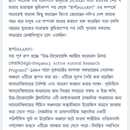
হুগো শ্যাভেজ এর বদৌলতে জানুয়ারি ১২,২০১০ সালে হায়াতির সেই ৭
মাত্রার মারাত্মক ভূমিকম্প পর থেকে "হার্প(HAARP)" এর সম্পর্কে
অনেকেই অনেক কিছু শুনেছেন কিংবা জেনেছেন।যদিও বেশ কয়েক
বছর ধরে মানুষ এর সম্পর্কে আগ্রহ হারাতে শুরু করেছিল তবে চলতি
বছরের তুরস্কের মারাত্মক ভুমিকম্পের পর যেটি পুনরায় সকলের
আগ্রহের কেন্দ্রবিন্দুতে চলে এসেছিল।
হার্প(HAARP):-
যার পূর্ণ রুপ হচ্ছে "উচ্চ-ফ্রিকোয়েন্সি অ্যাক্টিভ অরোরাল রিসার্চ
প্রোগ্রাম(High-frequency Active Auroral Research
Program)"।১৯৯৩ সালে যুক্তরাষ্টের আলাস্কা অঙ্গরাজ্যের গেলোকা
অঞ্চলে এটিকে স্থাপন করা হয়। এটিকে মূলত তৈরি করা হয়েছিল
আয়নোস্ফিয়ারের বৈশিষ্ট্য এবং আচরণ অধ্যয়ন করার লক্ষ্যে। পৃথিবীতে
আয়নোস্ফিয়ারের অধ্যয়নের জন্য বিশ্বের সবচেয়ে সক্ষম ও উচ্চ-শক্তি,
উচ্চ-ফ্রিকোয়েন্সি ট্রান্সমিটার এটি।আইআরআই বৈজ্ঞানিক অধ্যয়নের জন্য
আয়নোস্ফিয়ারের সীমিত অঞ্চলকে অস্থায়ীভাবে উত্তেজিত করতে ব্যবহার
করা যেতে পারে। বৈজ্ঞানিক বা ডায়াগনস্টিক যন্ত্রগুলির একটি
পরিশীলিত স্যুট যা উত্তেজিত অঞ্চলে ঘটে যাওয়া শারীরিক প্রক্রিয়াগুলি
পর্যবেক্ষণ করতে এটিকে ব্যবহার করা যেতে পারে। নিয়ন্ত্রিত পদ্ধতিতে