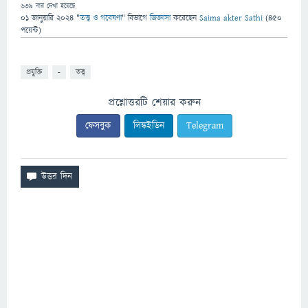
639
বার দেখা হয়েছে
01 জানুয়ারি 2024
"
তত্ত্ব ও গবেষণা
" বিভাগে
জিজ্ঞাসা
করেছেন
Saima akter Sathi
(
450
পয়েন্ট)
প্রযুক্তি
-
তত্ত্ব
প্রশ্নোত্তরটি শেয়ার করুন
ফেসবুক
লিঙ্কইডিন
Telegram