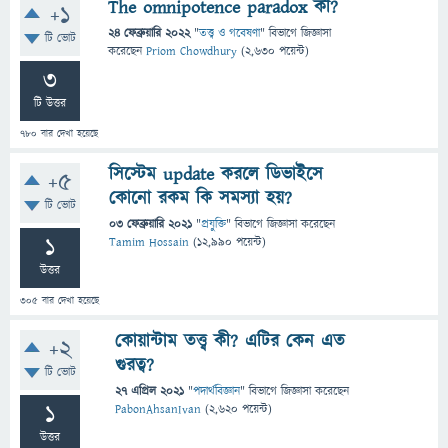
The omnipotence paradox কী?
+1
24 ফেব্রুয়ারি 2022
"
তত্ত্ব ও গবেষণা
" বিভাগে
জিজ্ঞাসা
টি ভোট
করেছেন
Priom Chowdhury
(
2,630
পয়েন্ট)
3
টি উত্তর
780
বার দেখা হয়েছে
সিস্টেম update করলে ডিভাইসে
+5
কোনো রকম কি সমস্যা হয়?
টি ভোট
03 ফেব্রুয়ারি 2021
"
প্রযুক্তি
" বিভাগে
জিজ্ঞাসা
করেছেন
1
Tamim Hossain
(
12,990
পয়েন্ট)
উত্তর
305
বার দেখা হয়েছে
কোয়ান্টাম তত্ত্ব কী? এটির কেন এত
+2
গুরত্ব?
টি ভোট
27 এপ্রিল 2021
"
পদার্থবিজ্ঞান
" বিভাগে
জিজ্ঞাসা
করেছেন
1
PabonAhsanIvan
(
2,620
পয়েন্ট)
উত্তর