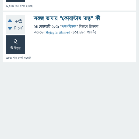
9,544
বার দেখা হয়েছে
সহজ ভাষায় "কোয়ান্টাম তত্ত্ব" কী
+3
24 ফেব্রুয়ারি 2021
"
পদার্থবিজ্ঞান
" বিভাগে
জিজ্ঞাসা
টি ভোট
করেছেন
Hojayfa Ahmed
(
135,490
পয়েন্ট)
2
টি উত্তর
983
বার দেখা হয়েছে