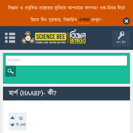
বিজ্ঞান ও প্রযুক্তির প্রশ্নোত্তর দুনিয়ায় আপনাকে স্বাগতম! প্রশ্ন-উত্তর দিয়ে
জিতে নিন পুরস্কার, বিস্তারিত
এখানে
দেখুন।
লগ ইন
হার্প (HAARP)- কী?
0
টি ভোট