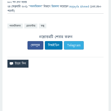
982
বার দেখা হয়েছে
24 ফেব্রুয়ারি 2021
"
পদার্থবিজ্ঞান
" বিভাগে
জিজ্ঞাসা
করেছেন
Hojayfa Ahmed
(
135,490
পয়েন্ট)
পদার্থবিজ্ঞান
কোয়ান্টাম
তত্ত্ব
প্রশ্নোত্তরটি শেয়ার করুন
ফেসবুক
লিঙ্কইডিন
Telegram