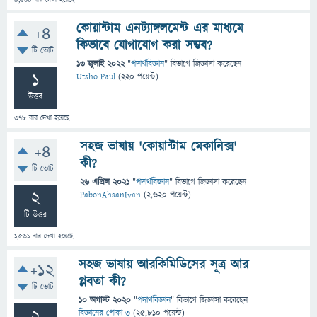
9,544
বার দেখা হয়েছে
কোয়ান্টাম এনট্যাঙ্গলমেন্ট এর মাধ্যমে
+4
কিভাবে যোগাযোগ করা সম্ভব?
টি ভোট
13 জুলাই 2022
"
পদার্থবিজ্ঞান
" বিভাগে
জিজ্ঞাসা
করেছেন
1
Utsho Paul
(
220
পয়েন্ট)
উত্তর
378
বার দেখা হয়েছে
সহজ ভাষায় 'কোয়ান্টাম মেকানিক্স'
+4
কী?
টি ভোট
26 এপ্রিল 2021
"
পদার্থবিজ্ঞান
" বিভাগে
জিজ্ঞাসা
করেছেন
2
PabonAhsanIvan
(
2,620
পয়েন্ট)
টি উত্তর
1,561
বার দেখা হয়েছে
সহজ ভাষায় আরকিমিডিসের সূত্র আর
+12
প্লবতা কী?
টি ভোট
10 অগাস্ট 2020
"
পদার্থবিজ্ঞান
" বিভাগে
জিজ্ঞাসা
করেছেন
বিজ্ঞানের পোকা ৩
(
25,810
পয়েন্ট)