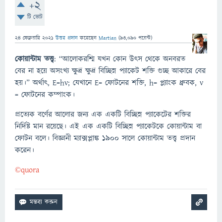
+2
টি ভোট
24 ফেব্রুয়ারি 2021
উত্তর প্রদান
করেছেন
Martian
(
93,090
পয়েন্ট)
কোয়ান্টাম
তত্ত্ব
: “আলোকরশ্মি যখন কোন উৎস থেকে অনবরত
বের না হয়ে অসংখ্য ক্ষুদ্র ক্ষুদ্র বিচ্ছিন্ন প্যাকেট শক্তি গুচ্ছ আকারে বের
হয়।” অর্থাৎ, E=hν; যেখানে E= ফোটনের শক্তি, h= প্ল্যাংক ধ্রুবক, ν
= ফোটনের কম্পাংক।
প্রত্যেক বর্ণের আলোর জন্য এক একটি বিচ্ছিন্ন প্যাকেটের শক্তির
নির্দিষ্ট মান রয়েছে। এই এক একটি বিচ্ছিন্ন প্যাকেটকে কোয়ান্টাম বা
ফোটন বলে। বিজ্ঞানী ম্যাক্সপ্লাঙ্ক ১৯০০ সালে কোয়ান্টাম তত্ত্ব প্রদান
করেন।
©️quora