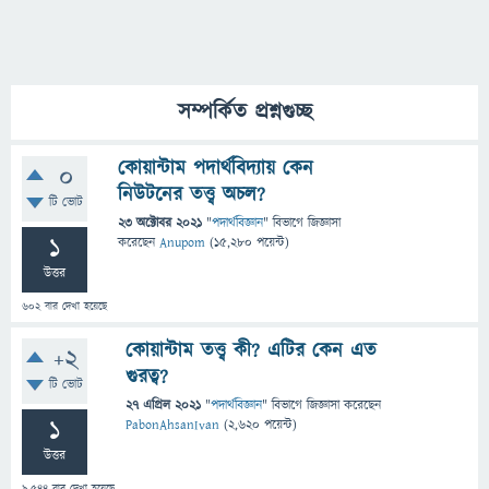
সম্পর্কিত প্রশ্নগুচ্ছ
কোয়ান্টাম পদার্থবিদ্যায় কেন
0
নিউটনের তত্ত্ব অচল?
টি ভোট
23 অক্টোবর 2021
"
পদার্থবিজ্ঞান
" বিভাগে
জিজ্ঞাসা
1
করেছেন
Anupom
(
15,280
পয়েন্ট)
উত্তর
602
বার দেখা হয়েছে
কোয়ান্টাম তত্ত্ব কী? এটির কেন এত
+2
গুরত্ব?
টি ভোট
27 এপ্রিল 2021
"
পদার্থবিজ্ঞান
" বিভাগে
জিজ্ঞাসা
করেছেন
1
PabonAhsanIvan
(
2,620
পয়েন্ট)
উত্তর