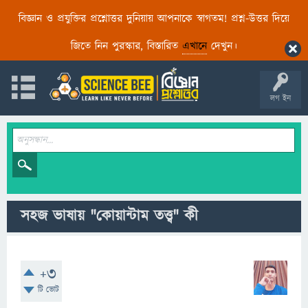
বিজ্ঞান ও প্রযুক্তির প্রশ্নোত্তর দুনিয়ায় আপনাকে স্বাগতম! প্রশ্ন-উত্তর দিয়ে
জিতে নিন পুরস্কার, বিস্তারিত
এখানে
দেখুন।
লগ ইন
সহজ ভাষায় "কোয়ান্টাম তত্ত্ব" কী
+3
টি ভোট