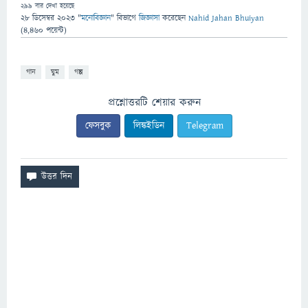
299
বার দেখা হয়েছে
28 ডিসেম্বর 2023
"
মনোবিজ্ঞান
" বিভাগে
জিজ্ঞাসা
করেছেন
Nahid Jahan Bhuiyan
(
4,460
পয়েন্ট)
গান
ঘুম
গল্প
প্রশ্নোত্তরটি শেয়ার করুন
ফেসবুক
লিঙ্কইডিন
Telegram