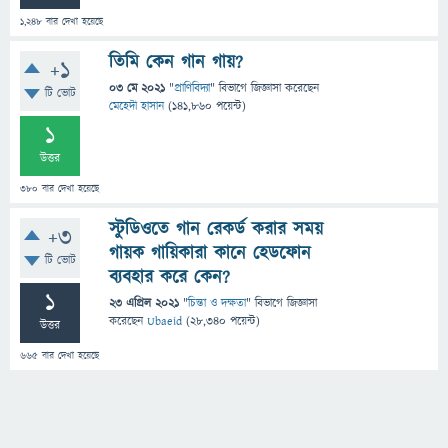
1,248
বার দেখা হয়েছে
তিমি কেন গান গায়?
+1
03 মে 2021
"
প্রাণিবিদ্যা
" বিভাগে
জিজ্ঞাসা
করেছেন
টি ভোট
মেহেদী হাসান
(
141,860
পয়েন্ট)
1
উত্তর
380
বার দেখা হয়েছে
স্টুডিওতে গান রেকর্ড করার সময়
+3
গায়ক গায়িকারা কানে হেডফোন
টি ভোট
ব্যবহার করে কেন?
1
23 এপ্রিল 2021
"
চিন্তা ও দক্ষতা
" বিভাগে
জিজ্ঞাসা
করেছেন
Ubaeid
(
28,340
পয়েন্ট)
উত্তর
665
বার দেখা হয়েছে