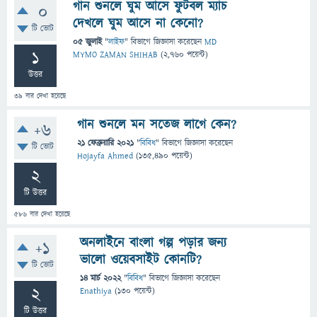
গান শুনলে ঘুম আসে ফুটবল ম্যাচ
0
দেখলে ঘুম আসে না কেনো?
টি ভোট
05 জুলাই
"
লাইফ
" বিভাগে
জিজ্ঞাসা
করেছেন
MD
1
MYMO ZAMAN SHIHAB
(
2,760
পয়েন্ট)
উত্তর
39
বার দেখা হয়েছে
গান শুনলে মন সতেজ লাগে কেন?
+6
21 ফেব্রুয়ারি 2021
"
বিবিধ
" বিভাগে
জিজ্ঞাসা
করেছেন
টি ভোট
Hojayfa Ahmed
(
135,490
পয়েন্ট)
2
টি উত্তর
586
বার দেখা হয়েছে
অনলাইনে বাংলা গল্প পড়ার জন্য
+1
ভালো ওয়েবসাইট কোনটি?
টি ভোট
14 মার্চ 2022
"
বিবিধ
" বিভাগে
জিজ্ঞাসা
করেছেন
2
Enathiya
(
130
পয়েন্ট)
টি উত্তর