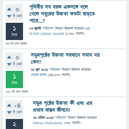
পৃথিবীর সব বরফ একসঙ্গে গলে
0
গেলে সমুদ্রের উচ্চতা কতটা বাড়তে
টি ভোট
পারে....?
1
07 জুলাই
"
পরিবেশ
" বিভাগে
জিজ্ঞাসা
করেছেন
MD
MYMO ZAMAN SHIHAB
(
2,760
পয়েন্ট)
উত্তর
34
বার দেখা হয়েছে
সমুদ্রপৃষ্ঠের উচ্চতা সবখানে সমান নয়
0
কেন?
টি ভোট
20 জুন 2021
"
পরিবেশ
" বিভাগে
জিজ্ঞাসা
করেছেন
1
মেহেদী হাসান
(
141,860
পয়েন্ট)
উত্তর
516
বার দেখা হয়েছে
সমুদ্র পৃষ্ঠের উচ্চতা কী এবং এর
+4
প্রভাব বাস্তব জীবনে!
টি ভোট
23 এপ্রিল 2023
"
পরিবেশ
" বিভাগে
জিজ্ঞাসা
করেছেন
2
Mithun Chakraborty
(
730
পয়েন্ট)