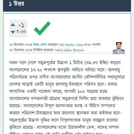
1
উত্তর
+1
টি ভোট
27 ডিসেম্বর 2023
উত্তর প্রদান
করেছেন
Md Maidur Islam
(
860
পয়েন্ট)
28 ডিসেম্বর 2023
নির্বাচিত
করেছেন
Nahid Jahan Bhuiyan
বরফ গলে গেলে সমুদ্রপৃষ্ঠের উচ্চতা ১ মিটার (৩৯.৩৭ ইঞ্চি) বাড়লে
বাংলাদেশের ১৭-২০ শতাংশ স্থলভূমি পানিতে তলিয়ে যাবে। জলবায়ু
পরিবর্তনের ওপর প্রণীত বাংলাদেশের জাতীয় কৌশলনীতির তথ্যানুসারে
দেশের আড়াই কোটি মানুষ জলবায়ু-উদ্বাস্তুতে পরিণত হবে। নাসার
সাম্প্রতিক একটি গবেষণা বলছে, আগামী ১০০ বছরের মধ্যে
বাংলাদেশের বন্দরনগরী চট্টগ্রাম সমুদ্রগর্ভে বিলীন হয়ে যাওয়ার ঝুঁকিতে
রয়েছে। বাংলাদেশের বিপুল জনসংখ্যার ঘনত্ব ও সীমিত সম্পদের
কারণে পরিবেশ-উদ্বাস্তুদের অন্য জায়গায় স্থানান্তর করা কষ্টসাধ্য হবে।
সমুদ্রপৃষ্ঠের উচ্চতা বৃদ্ধির ফলে বিপুলসংখ্যক মানুষ বাস্তুচ্যুত হওয়ার
ঝুঁকিতে রয়েছে। বাংলাদেশের মতো উন্নয়নশীল দেশ, যাদের সম্পদ