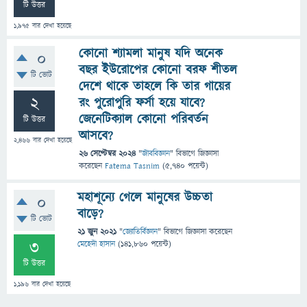
টি উত্তর
1,975
বার দেখা হয়েছে
কোনো শ্যামলা মানুষ যদি অনেক
0
বছর ইউরোপের কোনো বরফ শীতল
টি ভোট
দেশে থাকে তাহলে কি তার গায়ের
2
রং পুরোপুরি ফর্সা হয়ে যাবে?
জেনেটিক্যাল কোনো পরিবর্তন
টি উত্তর
আসবে?
2,466
বার দেখা হয়েছে
26 সেপ্টেম্বর 2024
"
জীববিজ্ঞান
" বিভাগে
জিজ্ঞাসা
করেছেন
Fatema Tasnim
(
5,740
পয়েন্ট)
মহাশূন্যে গেলে মানুষের উচ্চতা
0
বাড়ে?
টি ভোট
21 জুন 2021
"
জ্যোতির্বিজ্ঞান
" বিভাগে
জিজ্ঞাসা
করেছেন
3
মেহেদী হাসান
(
141,860
পয়েন্ট)
টি উত্তর
1,196
বার দেখা হয়েছে