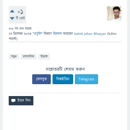
+1
টি ভোট
325
বার দেখা হয়েছে
27 ডিসেম্বর 2023
"
প্রযুক্তি
" বিভাগে
জিজ্ঞাসা
করেছেন
Nahid Jahan Bhuiyan
(
4,460
পয়েন্ট)
সমুদ্র
রাসায়নিক
উচ্চতা
প্রশ্নোত্তরটি শেয়ার করুন
ফেসবুক
লিঙ্কইডিন
Telegram