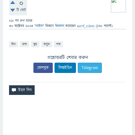
0
টি ভোট
518
বার দেখা হয়েছে
30 অক্টোবর 2023
"
লাইফ
" বিভাগে
জিজ্ঞাসা
করেছেন
Aarif_Islam
(
170
পয়েন্ট)
দিন
রাত
ঘুম
মানুষ
শব্দ
প্রশ্নোত্তরটি শেয়ার করুন
ফেসবুক
লিঙ্কইডিন
Telegram