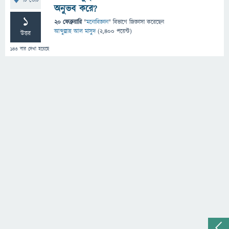
টি ভোট
অনুভব করে?
1
20 ফেব্রুয়ারি
"
মনোবিজ্ঞান
" বিভাগে
জিজ্ঞাসা
করেছেন
আব্দুল্লাহ আল মাসুদ
(
2,400
পয়েন্ট)
উত্তর
143
বার দেখা হয়েছে