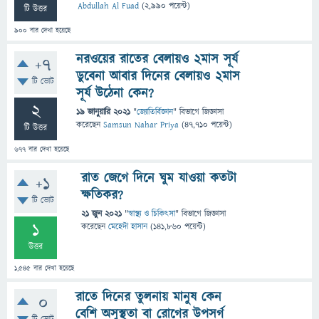
Abdullah Al Fuad
(
2,990
পয়েন্ট)
টি উত্তর
900
বার দেখা হয়েছে
নরওয়ের রাতের বেলায়ও ২মাস সূর্য
+7
ডুবেনা আবার দিনের বেলায়ও ২মাস
টি ভোট
সূর্য উঠেনা কেন?
2
19 জানুয়ারি 2021
"
জ্যোতির্বিজ্ঞান
" বিভাগে
জিজ্ঞাসা
করেছেন
Samsun Nahar Priya
(
47,710
পয়েন্ট)
টি উত্তর
677
বার দেখা হয়েছে
রাত জেগে দিনে ঘুম যাওয়া কতটা
+1
ক্ষতিকর?
টি ভোট
21 জুন 2021
"
স্বাস্থ্য ও চিকিৎসা
" বিভাগে
জিজ্ঞাসা
1
করেছেন
মেহেদী হাসান
(
141,860
পয়েন্ট)
উত্তর
1,545
বার দেখা হয়েছে
রাতে দিনের তুলনায় মানুষ কেন
0
বেশি অসুস্থতা বা রোগের উপসর্গ