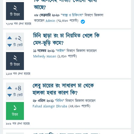
কি আসলেই সত্যি? কোনো ব্যাখা
2
আছে?
টি উত্তর
08 ফেব্রুয়ারি 2020
"
স্বাস্থ্য ও চিকিৎসা
" বিভাগে
জিজ্ঞাসা
করেছেন
Admin
(
71,360
পয়েন্ট)
7,674
বার দেখা হয়েছে
চিনি ছাড়া রং চা নিয়মিত খেলে কি
+2
মেদ-ভূড়ি কমে?
টি ভোট
11 নভেম্বর 2021
"
লাইফ
" বিভাগে
জিজ্ঞাসা
করেছেন
2
Mehedy Hasan
(
1,310
পয়েন্ট)
টি উত্তর
1,124
বার দেখা হয়েছে
লেবু চায়ের রং সাধারণ চা থেকে
+4
হালকা হবার কারণ কি?
টি ভোট
28 এপ্রিল 2021
"
বিবিধ
" বিভাগে
জিজ্ঞাসা
করেছেন
1
Fahad Alamgir Dhruba
(
24,290
পয়েন্ট)
উত্তর
989
বার দেখা হয়েছে