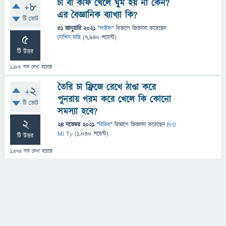
চা বা কফি খেলে ঘুম হয় না কেন?
+8
এর বৈজ্ঞানিক ব্যাখ্যা কি?
টি ভোট
31 জানুয়ারি 2021
"
লাইফ
" বিভাগে
জিজ্ঞাসা
করেছেন
5
নোশিন মাহি
(
7,940
পয়েন্ট)
টি উত্তর
1,185
বার দেখা হয়েছে
তৈরি চা ফ্রিজে রেখে ঠাণ্ডা করে
+2
পুনরায় গরম করে খেলে কি কোনো
টি ভোট
সমস্যা হবে?
2
24 নভেম্বর 2021
"
বিবিধ
" বিভাগে
জিজ্ঞাসা
করেছেন
PrO
Mi Ty
(
1,030
পয়েন্ট)
টি উত্তর
1,373
বার দেখা হয়েছে