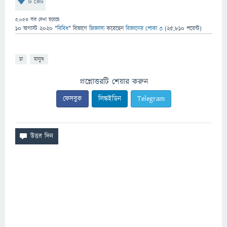
টি ভোট
5,053
বার দেখা হয়েছে
10 অগাস্ট 2020
"
বিবিধ
" বিভাগে
জিজ্ঞাসা
করেছেন
বিজ্ঞানের পোকা ৩
(
25,810
পয়েন্ট)
চা
মানুষ
প্রশ্নোত্তরটি শেয়ার করুন
ফেসবুক
লিঙ্কইডিন
Telegram