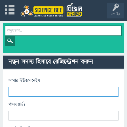
লগ ইন
নতুন সদস্য হিসাবে রেজিস্ট্রেশন করুন
আমার ইউজারনেইম
পাসওয়ার্ডঃ