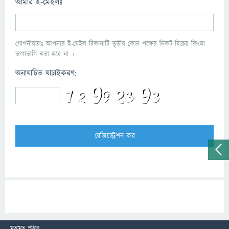
আমার ই-মেইলঃ
গোপনীয়তাঃ আপনার ই-মেইল ঠিকানাটি তৃতীয় কোন পক্ষের নিকট বিক্রয় কিংবা
ভাগাভাগি করা হবে না ।
অনাযাচিত যাচাইকরণ:
মতামত পাঠান